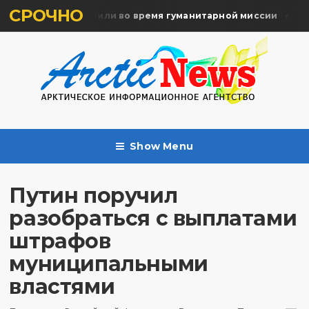
СРОЧНО
амять жертв почтили во время гуманитарной миссии
Арх
Show Menu
Путин поручил
разобраться с выплатами
штрафов
муниципальными
властями