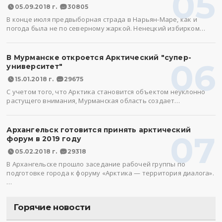
05
05.09.2018 г.
30805
В конце июля предвыборная страда в Нарьян-Маре, как и
погода была не по северному жаркой. Ненецкий избирком…
В Мурманске откроется Арктический "супер-
06
университет"
15.01.2018 г.
29675
С учетом того, что Арктика становится объектом неуклонно
растущего внимания, Мурманская область создает…
Архангельск готовится принять арктический
07
форум в 2019 году
05.02.2018 г.
29318
В Архангельске прошло заседание рабочей группы по
подготовке города к форуму «Арктика — территория диалога».
…
Горячие новости