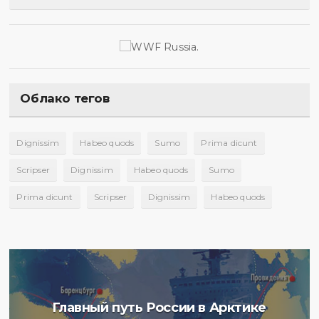
Облако тегов
Dignissim
Habeo quods
Sumo
Prima dicunt
Scripser
Dignissim
Habeo quods
Sumo
Prima dicunt
Scripser
Dignissim
Habeo quods
Главный путь России в Арктике