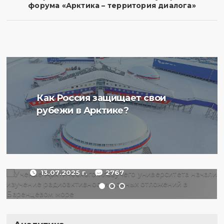
форума «Арктика – территория диалога»
Ученые Арктического
Как Россия защищает свои
плавучего университета
рубежи в Арктике?
начали изучение
радиоактивности донных
отложений в Баренцевом
море
13.07.2025 г.
2767