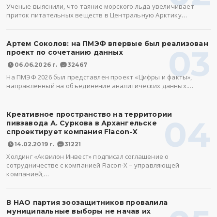
Ученые выяснили, что таяние морского льда увеличивает
приток питательных веществ в Центральную Арктику…
Артем Соколов: на ПМЭФ впервые был реализован
03
проект по сочетанию данных
06.06.2026 г.
32467
На ПМЭФ 2026 был представлен проект «Цифры и факты»,
направленный на объединение аналитических данных.…
Креативное пространство на территории
04
пивзавода А. Суркова в Архангельске
спроектирует компания Flacon-X
14.02.2019 г.
31221
Холдинг «Аквилон Инвест» подписал соглашение о
сотрудничестве с компанией Flacon-X – управляющей
компанией,…
В НАО партия зоозащитников провалила
муниципальные выборы не начав их