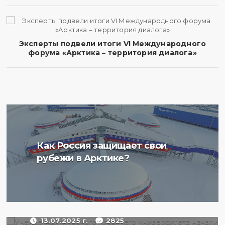
Эксперты подвели итоги VI Международного
форума «Арктика – территория диалога»
Ученые Арктического
Как Россия защищает свои
плавучего университета
рубежи в Арктике?
начали изучение
радиоактивности донных
отложений в Баренцевом
море
13.07.2025 г.
2825