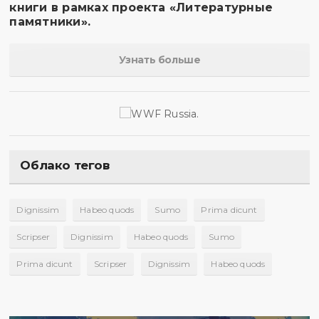
книги в рамках проекта «Литературные
памятники».
Узнать больше
Облако тегов
Dignissim
Habeo quods
Sumo
Prima dicunt
Scripser
Dignissim
Habeo quods
Sumo
Prima dicunt
Scripser
Dignissim
Habeo quods