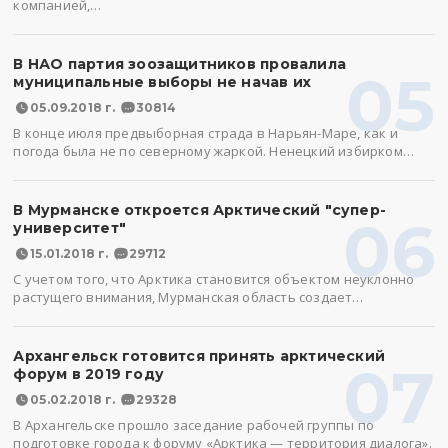
компанией,…
В НАО партия зоозащитников провалила
05
муниципальные выборы не начав их
05.09.2018 г.
30814
В конце июля предвыборная страда в Нарьян-Маре, как и
погода была не по северному жаркой. Ненецкий избирком…
В Мурманске откроется Арктический "супер-
06
университет"
15.01.2018 г.
29712
С учетом того, что Арктика становится объектом неуклонно
растущего внимания, Мурманская область создает…
Архангельск готовится принять арктический
07
форум в 2019 году
05.02.2018 г.
29328
В Архангельске прошло заседание рабочей группы по
подготовке города к форуму «Арктика — территория диалога».