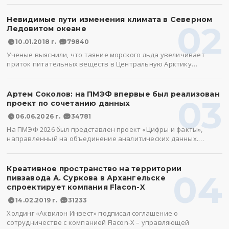
Невидимые пути изменения климата в Северном
02
Ледовитом океане
10.01.2018 г.
79840
Ученые выяснили, что таяние морского льда увеличивает
приток питательных веществ в Центральную Арктику…
Артем Соколов: на ПМЭФ впервые был реализован
03
проект по сочетанию данных
06.06.2026 г.
34781
На ПМЭФ 2026 был представлен проект «Цифры и факты»,
направленный на объединение аналитических данных.…
Креативное пространство на территории
04
пивзавода А. Суркова в Архангельске
спроектирует компания Flacon-X
14.02.2019 г.
31233
Холдинг «Аквилон Инвест» подписал соглашение о
сотрудничестве с компанией Flacon-X – управляющей