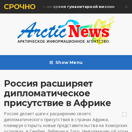
СРОЧНО
ять жертв почтили во время гуманитарной миссии
Архан
Show Menu
Россия расширяет
дипломатическое
присутствие в Африке
Россия делает шаги к расширению своего
дипломатического присутствия в странах Африки,
планируя открыть новые представительства на Коморских
островах, в Гамбии, Либерии и Того. Информацию об этом