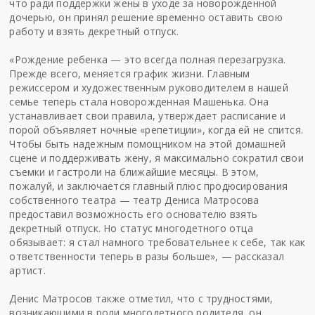
что ради поддержки жены в уходе за новорожденной
дочерью, он принял решение временно оставить свою
работу и взять декретный отпуск.
«Рождение ребенка — это всегда полная перезагрузка.
Прежде всего, меняется график жизни. Главным
режиссером и художественным руководителем в нашей
семье теперь стала новорожденная Машенька. Она
устанавливает свои правила, утверждает расписание и
порой объявляет ночные «репетиции», когда ей не спится.
Чтобы быть надежным помощником на этой домашней
сцене и поддерживать жену, я максимально сократил свои
съемки и гастроли на ближайшие месяцы. В этом,
пожалуй, и заключается главный плюс продюсирования
собственного театра — театр Дениса Матросова
предоставил возможность его основателю взять
декретный отпуск. Но статус многодетного отца
обязывает: я стал намного требовательнее к себе, так как
ответственности теперь в разы больше», — рассказал
артист.
Денис Матросов также отметил, что с трудностями,
возникающими в роли многодетного родителя, он