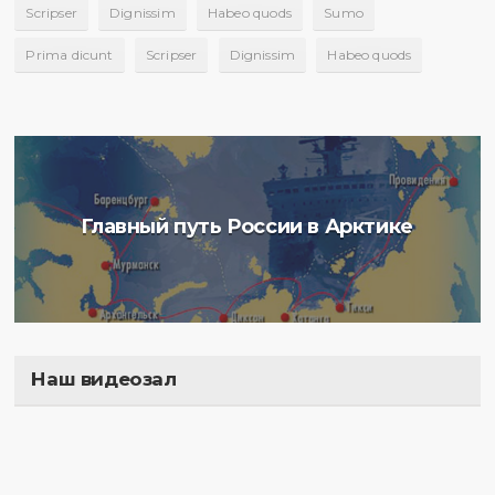
Scripser
Dignissim
Habeo quods
Sumo
Prima dicunt
Scripser
Dignissim
Habeo quods
Главный путь России в Арктике
Наш видеозал
Полигон