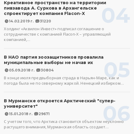
Креативное пространство на территории
04
пивзавода А. Суркова в Архангельске
спроектирует компания Flacon-X
14.02.2019 г.
31220
Холдинг «Аквилон Инвест» подписал соглашение о
сотрудничестве с компанией Flacon-X – управляющей
компанией,…
В НАО партия зоозащитников провалила
05
муниципальные выборы не начав их
05.09.2018 г.
30804
В конце июля предвыборная страда в Нарьян-Маре, как и
погода была не по северному жаркой. Ненецкий избирком…
В Мурманске откроется Арктический "супер-
06
университет"
15.01.2018 г.
29671
С учетом того, что Арктика становится объектом неуклонно
растущего внимания, Мурманская область создает…