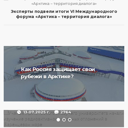
Эксперты подвели итоги VI Международного
форума «Арктика – территория диалога»
Ученые Арктического
Как Россия защищает свои
плавучего университета
рубежи в Арктике?
начали изучение
радиоактивности донных
отложений в Баренцевом
море
13.07.2025 г.
2764