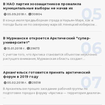
В НАО партия зоозащитников провалила
05
муниципальные выборы не начав их
05.09.2018 г.
30804
В конце июля предвыборная страда в Нарьян-Маре, как и
погода была не по северному жаркой. Ненецкий избирком…
В Мурманске откроется Арктический "супер-
06
университет"
15.01.2018 г.
29673
С учетом того, что Арктика становится объектом неуклонно
растущего внимания, Мурманская область создает…
Архангельск готовится принять арктический
07
форум в 2019 году
05.02.2018 г.
29318
В Архангельске прошло заседание рабочей группы по
подготовке города к форуму «Арктика — территория диалога».
…