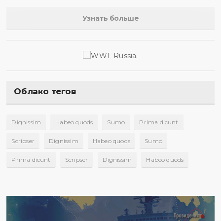
Узнать больше
Облако тегов
Dignissim
Habeo quods
Sumo
Prima dicunt
Scripser
Dignissim
Habeo quods
Sumo
Prima dicunt
Scripser
Dignissim
Habeo quods