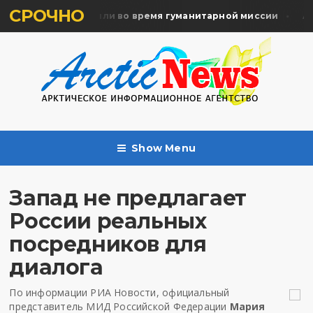
СРОЧНО
мять жертв почтили во время гуманитарной миссии
Арха
Show Menu
Запад не предлагает
России реальных
посредников для
диалога
По информации
РИА Новости
, официальный
представитель МИД Российской Федерации
Мария