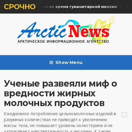
СРОЧНО
мять жертв почтили во время гуманитарной миссии
Арха
Show Menu
Ученые развеяли миф о
вредности жирных
молочных продуктов
Ежедневное потребление цельномолочных изделий в
разумных количествах не приводит к увеличению
массы тела, не повышает уровень холестерина и не
затрагивает чувствительность к инсулину. К таким