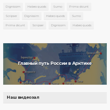
Dignissim
Habeo quods
Sumo
Prima dicunt
Scripser
Dignissim
Habeo quods
Sumo
Prima dicunt
Scripser
Dignissim
Habeo quods
Главный путь России в Арктике
Наш видеозал
Полигон