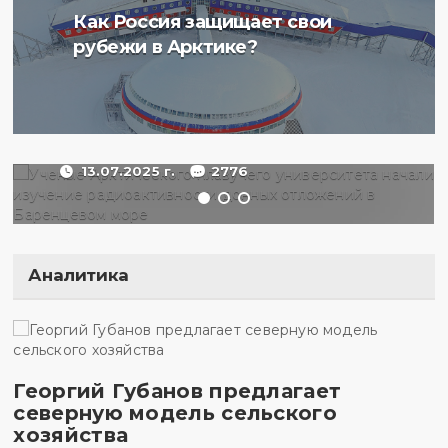
Ученые Арктического
Как Россия защищает свои
плавучего университета
рубежи в Арктике?
начали изучение
радиоактивности донных
отложений в Баренцевом
море
13.07.2025 г.
2776
Аналитика
Георгий Губанов предлагает
северную модель сельского
хозяйства