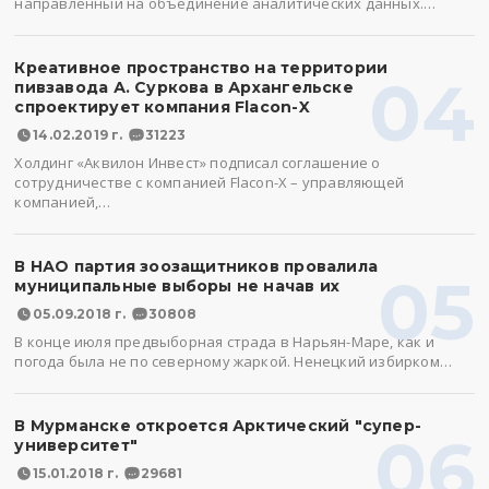
направленный на объединение аналитических данных.…
Креативное пространство на территории
04
пивзавода А. Суркова в Архангельске
спроектирует компания Flacon-X
14.02.2019 г.
31223
Холдинг «Аквилон Инвест» подписал соглашение о
сотрудничестве с компанией Flacon-X – управляющей
компанией,…
В НАО партия зоозащитников провалила
05
муниципальные выборы не начав их
05.09.2018 г.
30808
В конце июля предвыборная страда в Нарьян-Маре, как и
погода была не по северному жаркой. Ненецкий избирком…
В Мурманске откроется Арктический "супер-
06
университет"
15.01.2018 г.
29681