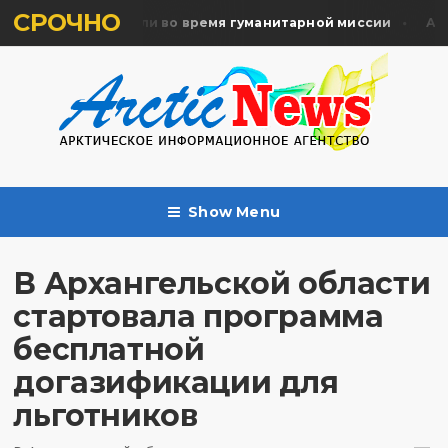
СРОЧНО
ять жертв почтили во время гуманитарной миссии
Арха
Show Menu
В Архангельской области
стартовала программа
бесплатной
догазификации для
льготников