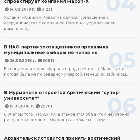
04
спроектирует компания Flacon-X
14.02.2019 г.
31231
Холдинг «Аквилон Инвест» подписал соглашение о
сотрудничестве с компанией Flacon-X – управляющей
компанией,…
В НАО партия зоозащитников провалила
05
муниципальные выборы не начав их
05.09.2018 г.
30812
В конце июля предвыборная страда в Нарьян-Маре, как и
погода была не по северному жаркой. Ненецкий избирком…
В Мурманске откроется Арктический "супер-
06
университет"
15.01.2018 г.
29701
С учетом того, что Арктика становится объектом неуклонно
растущего внимания, Мурманская область создает…
Архангельск готовится принять арктический