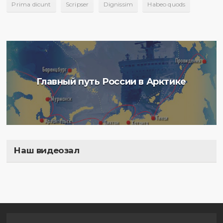
Prima dicunt
Scripser
Dignissim
Habeo quods
Главный путь России в Арктике
Наш видеозал
Полигон