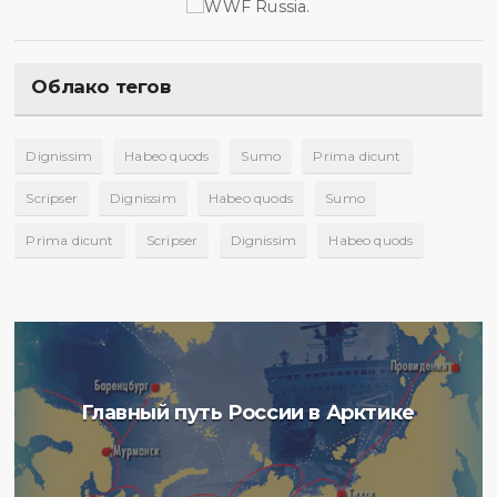
Облако тегов
Dignissim
Habeo quods
Sumo
Prima dicunt
Scripser
Dignissim
Habeo quods
Sumo
Prima dicunt
Scripser
Dignissim
Habeo quods
Главный путь России в Арктике