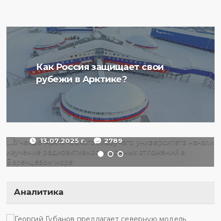
Ученые Арктического
Как Россия защищает свои
плавучего университета
рубежи в Арктике?
начали изучение
радиоактивности донных
отложений в Баренцевом
море
13.07.2025 г.
2789
Аналитика