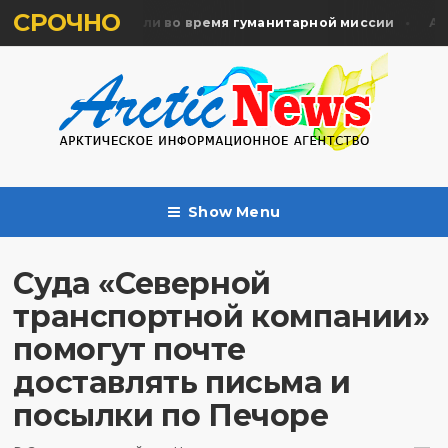
СРОЧНО
мять жертв почтили во время гуманитарной миссии
Арха
Show Menu
Суда «Северной
транспортной компании»
помогут почте
доставлять письма и
посылки по Печоре