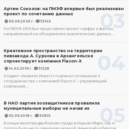
Артем Соколов: на ПМЭФ впервые был реализован
03
проект по сочетанию данных
06.06.2026 г.
33145
На ПМЭФ 2026 был представлен проект «Цифры и факты»,
направленный на объединение аналитических данных.…
Креативное пространство на территории
04
пивзавода А. Суркова в Архангельске
спроектирует компания Flacon-X
14.02.2019 г.
31228
Холдинг «Аквилон Инвест» подписал соглашение о
сотрудничестве с компанией Flacon-X – управляющей
компанией,…
В НАО партия зоозащитников провалила
05
муниципальные выборы не начав их
05.09.2018 г.
30810
В конце июля предвыборная страда в Нарьян-Маре, как и
погода была не по северному жаркой. Ненецкий избирком…