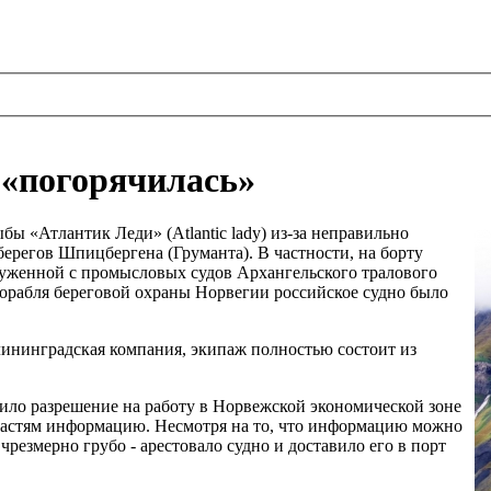
 «погорячилась»
ы «Атлантик Леди» (Atlantiс lady) из-за неправильно
ерегов Шпицбергена (Груманта). В частности, на борту
руженной с промысловых судов Архангельского тралового
орабля береговой охраны Норвегии российское судно было
лининградская компания, экипаж полностью состоит из
ило разрешение на работу в Норвежской экономической зоне
властям информацию. Несмотря на то, что информацию можно
чрезмерно грубо - арестовало судно и доставило его в порт