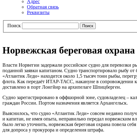
Адрес
Обратная связь
Реквизиты
Поиск
Норвежская береговая охрана
Власти Норвегии задержали российское судно для перевозки рыб
поданной заявки капитаном. Судно транспортировало рыбу от б
«Атлантик Леди» находится около 1,5 тысяч тонн рыбы, перег
флота. Как передаёт ИТАР-ТАСС, накануне в сопровождении к
доставлено в порт Лонгйир на архипелаге Шпицберген.
Судно зарегистрировано в оффшорной зоне, судовладелец – ка
граждан России. Портом назначения является Архангельск.
Выяснилось, что судно «Атлантик Леди» совсем недавно получ
и капитан, не имея опыта, неправильно передал норвежским 
было легко уточнить, норвежская береговая охрана повела себя 
для допроса у прокурора и определения штрафа.