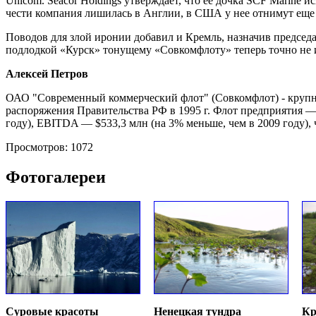
Unicom. Seacor Holdings утверждает, что ее дочка SCF Marine 
чести компания лишилась в Англии, в США у нее отнимут еще 
Поводов для злой иронии добавил и Кремль, назначив предсе
подлодкой «Курск» тонущему «Совкомфлоту» теперь точно не 
Алексей Петров
ОАО "Современный коммерческий флот" (Совкомфлот) - крупне
распоряжения Правительства РФ в 1995 г. Флот предприятия —
году), EBITDA — $533,3 млн (на 3% меньше, чем в 2009 году),
Просмотров: 1072
Фотогалереи
Суровые красоты
Ненецкая тундра
Кр