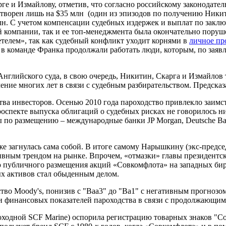
рге и Измайлову, отметив, что согласно российскому законодате
влетворен лишь на $35 млн (один из эпизодов по получению Ник
млн. С учетом компенсации судебных издержек и выплат по зак
ой компании, так и ее топ-менеджмента была окончательно пору
телем», так как судебный конфликт уходит корнями в
личное пр
о в команде Франка продолжали работать люди, которым, по зая
нглийского суда, в свою очередь, Никитин, Скарга и Измайлов т
ние многих лет в связи с судебным разбирательством. Предсказа
тва инвесторов. Осенью 2010 года пароходство привлекло заимс
спекте выпуска облигаций о судебных рисках не говорилось ни 
ты по размещению – международные банки JP Morgan, Deutsche B
же загнулась сама собой. В итоге самому Нарышкину (экс-предсе
гативным трендом на рынке. Впрочем, «отмазки» главы президен
 публичного размещения акций «Совкомфлота» на западных бирж
ых активов стал обыденным делом.
ство Moody's, понизив с "Baa3" до "Ba1" с негативным прогно
 финансовых показателей пароходства в связи с продолжающимс
удоходной SCF Marine) оспорила регистрацию товарных знаков "