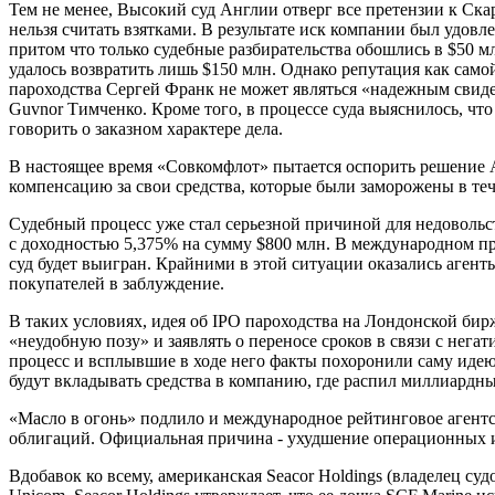
Тем не менее, Высокий суд Англии отверг все претензии к Ска
нельзя считать взятками. В результате иск компании был удо
притом что только судебные разбирательства обошлись в $50 
удалось возвратить лишь $150 млн. Однако репутация как сам
пароходства Сергей Франк не может являться «надежным свиде
Guvnor Тимченко. Кроме того, в процессе суда выяснилось, чт
говорить о заказном характере дела.
В настоящее время «Совкомфлот» пытается оспорить решение А
компенсацию за свои средства, которые были заморожены в тече
Судебный процесс уже стал серьезной причиной для недовольс
с доходностью 5,375% на сумму $800 млн. В международном про
суд будет выигран. Крайними в этой ситуации оказались аген
покупателей в заблуждение.
В таких условиях, идея об IPO пароходства на Лондонской бир
«неудобную позу» и заявлять о переносе сроков в связи с не
процесс и всплывшие в ходе него факты похоронили саму идею
будут вкладывать средства в компанию, где распил миллиардн
«Масло в огонь» подлило и международное рейтинговое агент
облигаций. Официальная причина - ухудшение операционных и
Вдобавок ко всему, американская Seacor Holdings (владелец с