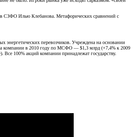
омине не было. Игроки рынка уже исходят сарказмом: «своей
а в СЗФО Илью Клебанова. Метафорических сравнений с
ых энергетических перевозчиков. Учреждена на основании
ка компании в 2010 году по МСФО — $1,3 млрд (+7,4% к 2009
е). Все 100% акций компании принадлежат государству.