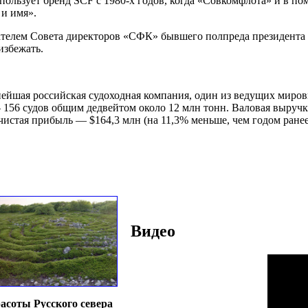
использует бренд SCF с 1980-х годов, когда «Совкомфлота» и в п
и имя».
дателем Совета директоров «СФК» бывшего полпреда президент
избежать.
йшая российская судоходная компания, один из ведущих миров
 156 судов общим дедвейтом около 12 млн тонн. Валовая выруч
 чистая прибыль — $164,3 млн (на 11,3% меньше, чем годом ране
Видео
асоты Русского севера