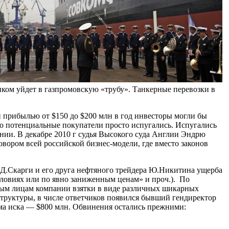
ком уйдет в газпромовскую «трубу». Танкерные перевозки в
й прибылью от $150 до $200 млн в год инвесторы могли бы
ако потенциальные покупатели просто испугались. Испугались
нии. В декабре 2010 г судья Высокого суда Англии Эндрю
ором всей российской бизнес-модели, где вместо законов
ра Д.Скарги и его друга нефтяного трейдера Ю.Никитина ущерба
словиях или по явно заниженным ценам» и проч.). По
ным лицам компании взятки в виде различных шикарных
структуры, в числе ответчиков появился бывший гендиректор
ма иска — $800 млн. Обвинения остались прежними: