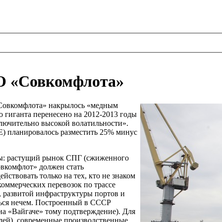
PO «Совкомфлота»
 «Совкомфлота» накрылось «медным
 гиганта перенесено на 2012-2013 годы
лючительно высокой волатильности».
E) планировалось разместить 25% минус
ы: растущий рынок СПГ (сжиженного
овкомфлот» должен стать
ствовать только на тех, кто не знаком
оммерческих перевозок по трассе
 развитой инфраструктуры портов и
ться нечем. Построенный в СССР
а «Вайгаче» тому подтверждение). Для
блей), современные производственные