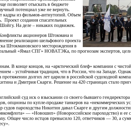
еще позволяет отыскать в бюджете
аучный потенциал уже не вернуть.
т кадры из фильмов-антиутопий. Объем
ь. Проект создания спасательных
 Шойгу. На деле – никаких подвижек.
 Конфликты акционеров Штокмана и
мнение реализацию шельфового проекта
ска Штокмановского месторождения в
е реальный «Ямал СПГ» НОВАТЭКа, по прогнозам экспертов, цели
инам. В конце концов, на «арктический блеф» компании с чисто
нием – устойчивая традиция, что в России, что на Западе. Одн
а протяжении долгих лет царили в российской судоходной компа
ина и Дмитрия Скарги. Решение на 420 страницах стало пригов
в английский суд иск о взыскании со своего бывшего гендиректо
удов, опционы по купле-продаже танкеров на «некоммерческих у
ор судов пароходства Никитин давал Скарге и другим должност
«Совкомфлота» — «Новошип» (Новороссийское пароходство) и ее 
ny. Общее число истцов превысило 120, ответчиков — 30, а сум
есу».