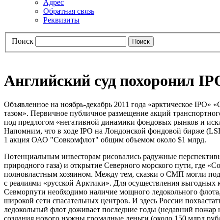
Адрес
Обратная связь
Реквизиты
Поиск
Английский суд похоронил I
Объявленное на ноябрь-декабрь 2011 года «арктическое IPO»
тазом». Первичное публичное размещение акций транспортного
под предлогом «негативной динамики фондовых рынков и иск
Напомним, что в ходе IPO на Лондонской фондовой бирже (LS
1 акция ОАО "Совкомфлот" общим объемом около $1 млрд.
Потенциальным инвесторам рисовались радужные перспектив
природного газа) и открытие Северного морского пути, где «С
полновластным хозяином. Между тем, сказки о СМП могли подей
с реалиями «русской Арктики». Для осуществления выгодных к
Севморпути необходимо наличие мощного ледокольного флота,
широкой сети спасательных центров. И здесь России похваста
ледокольный флот доживает последние годы (недавний пожар н
создания нового нужны громадные деньги (около 150 млрд ру