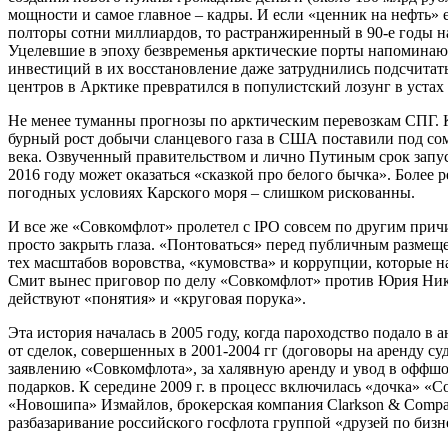
мощности и самое главное – кадры. И если «ценник на нефть» 
полторы сотни миллиардов, то растранжиренный в 90-е годы н
Уцелевшие в эпоху безвременья арктические порты напоминаю
инвестиций в их восстановление даже затруднились подсчитат
центров в Арктике превратился в популистский лозунг в устах
Не менее туманны прогнозы по арктическим перевозкам СПГ.
бурный рост добычи сланцевого газа в США поставили под со
века. Озвученный правительством и лично Путиным срок запу
2016 году может оказаться «сказкой про белого бычка». Боле
погодных условиях Карского моря – слишком рискованны.
И все же «Совкомфлот» пролетел с IPO совсем по другим прич
просто закрыть глаза. «Понтоваться» перед публичным размеще
тех масштабов воровства, «кумовства» и коррупции, которые н
Смит вынес приговор по делу «Совкомфлот» против Юрия Никит
действуют «понятия» и «круговая порука».
Эта история началась в 2005 году, когда пароходство подало 
от сделок, совершенных в 2001-2004 гг (договоры на аренду с
заявлению «Совкомфлота», за халявную аренду и увод в оффш
подарков. К середине 2009 г. в процесс включилась «дочка» 
«Новошипа» Измайлов, брокерская компания Clarkson & Compa
разбазаривание российского госфлота группой «друзей по бизн