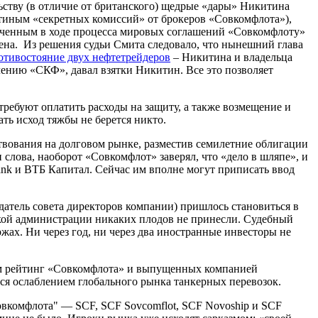
льству (в отличие от британского) щедрые «дары» Никитина
итиным «секретных комиссий» от брокеров «Совкомфлота»),
люченным в ходе процесса мировых соглашений «Совкомфлоту»
шена. Из решения судьи Смита следовало, что нынешний глава
отивостояние двух нефтетрейдеров
– Никитина и владельца
влению «СКФ», давал взятки Никитин. Все это позволяет
ребуют оплатить расходы на защиту, а также возмещение и
ть исход тяжбы не берется никто.
твования на долговом рынке, разместив семилетние облигации
слова, наоборот «Совкомфлот» заверял, что «дело в шляпе», и
ank и ВТБ Капитал. Сейчас им вполне могут приписать ввод
датель совета директоров компании) пришлось становиться в
тской администрации никаких плодов не принесли. Судебный
ах. Ни через год, ни через два иностранные инвесторы не
зом рейтинг «Совкомфлота» и выпущенных компанией
я ослаблением глобального рынка танкерных перевозок.
Совкомфлота" — SCF, SCF Sovcomflot, SCF Novoship и SCF