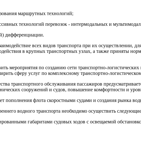
ьзования маршрутных технологий;
сивных технологий перевозок - интермодальных и мультимодал
ой) дифференциации.
аимодействие всех видов транспорта при их осуществлении, дл
модействия в крупных транспортных узлах, а также приняты но
ить мероприятия по созданию сети транспортно-логистических ц
сширить сферу услуг по комплексному транспортно-логистическ
ства транспортного обслуживания пассажиров предусматриваетс
нических сооружений и судов, повышение комфортности и уровн
ет пополнения флота скоростными судами и создания рынка водн
реннего водного транспорта необходимо осуществить следующие
ированными габаритами судовых ходов с освещаемой обстановко