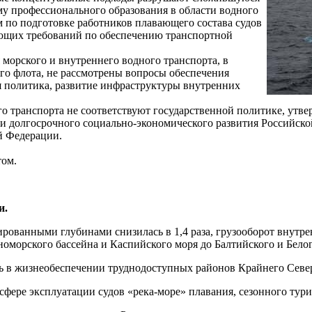
у профессионального образования в области водного
 по подготовке работников плавающего состава судов
тающих требований по обеспечению транспортной
морского и внутреннего водного транспорта, в
го флота, не рассмотрены вопросы обеспечения
ая политика, развитие инфраструктуры внутренних
о транспорта не соответствуют государственной политике, утв
ции долгосрочного социально-экономического развития Российск
й Федерации.
том.
и.
рованными глубинами снизилась в 1,4 раза, грузооборот внутрен
рноморского бассейна и Каспийского моря до Балтийского и Белог
 в жизнеобеспечении труднодоступных районов Крайнего Север
ере эксплуатации судов «река-море» плавания, сезонного турис