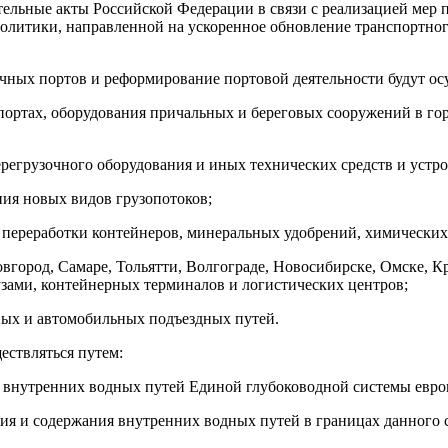
тельные акты Российской Федерации в связи с реализацией мер п
политики, направленной на ускоренное обновление транспортно
чных портов и реформирование портовой деятельности будут ос
тах, оборудования причальных и береговых сооружений в городах,
егрузочного оборудования и иных технических средств и устро
ия новых видов грузопотоков;
я переработки контейнеров, минеральных удобрений, химических
овгород, Самаре, Тольятти, Волгограде, Новосибирске, Омске, 
ами, контейнерных терминалов и логистических центров;
ных и автомобильных подъездных путей.
ествляться путем:
внутренних водных путей Единой глубоководной системы евро
ия и содержания внутренних водных путей в границах данного 