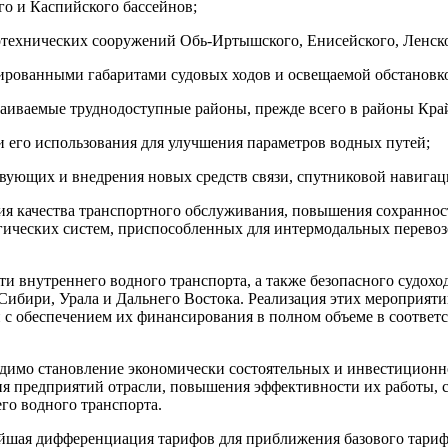
о и Каспийского бассейнов;
технических сооружений Обь-Иртышского, Енисейского, Ленско
ированными габаритами судовых ходов и освещаемой обстановк
сваиваемые труднодоступные районы, прежде всего в районы Кра
 его использования для улучшения параметров водных путей;
твующих и внедрения новых средств связи, спутниковой навига
я качества транспортного обслуживания, повышения сохранности
гических систем, приспособленных для интермодальных перевоз
внутреннего водного транспорта, а также безопасного судоход
 Сибири, Урала и Дальнего Востока. Реализация этих мероприят
 с обеспечением их финансирования в полном объеме в соответ
одимо становление экономически состоятельных и инвестицион
я предприятий отрасли, повышения эффективности их работы, 
го водного транспорта.
йшая дифференциация тарифов для приближения базового тарифа