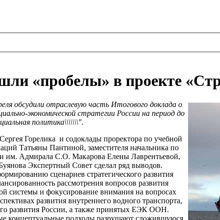
ли «пробелы» в проекте «Стр
еля обсудили отраслевую часть Итогового доклада о
иально-экономической стратегии России на период до
иальная политика\\\\\\\".
 Сергея Горелика и содоклады проректора по учебной
аций Татьяны Пантиной, заместителя начальника по
ии им. Адмирала С.О. Макарова Елены Лаврентьевой,
уянова Экспертный Совет сделал ряд выводов.
 формированию сценариев стратегического развития
лансированность рассмотрения вопросов развития
ной системы и фокусирование внимания на вопросах
спективах развития внутреннего водного транспорта,
го развития России, а также принятых ЕЭК ООН.
овые концептуальные подходы разрушают сложившуюся