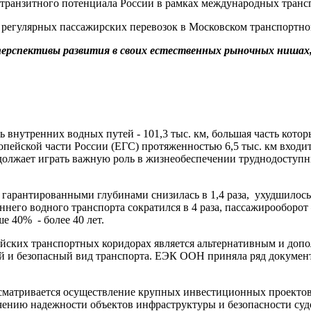
 транзитного потенциала России в рамках международных тран
 регулярных пассажирских перевозок в Московском транспортном
ерспективы развития в своих естественных рыночных нишах
 внутренних водных путей - 101,3 тыс. км, большая часть кото
опейской части России (ЕГС) протяженностью 6,5 тыс. км вход
должает играть важную роль в жизнеобеспечении труднодоступ
с гарантированными глубинами снизилась в 1,4 раза, ухудшилос
его водного транспорта сократился в 4 раза, пассажирооборот 
е 40% - более 40 лет.
ейских транспортных коридорах является альтернативным и до
й и безопасный вид транспорта. ЕЭК ООН приняла ряд документ
дусматривается осуществление крупных инвестиционных проект
ению надежности объектов инфраструктуры и безопасности суд