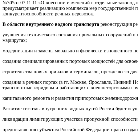
№305от 07.11.11 «О внесении изменений в отдельные законода
предусматривает реализацию комплекса мер государственной 
конкурентоспособности речных перевозок.
В области внутреннего водного транспорта
реконструкция ре
улучшения технического состояния причальных сооружений в пор
маршрутах;
модернизации и замены морально и физически изношенного пер
создания специализированных портовых мощностей для освоен
строительства новых причалов и терминалов, прежде всего дл
создания в речных портах (в гг. Москве, Ярославле, Нижний Н
транспортные коридоры и работающих с внешнеторговыми груз
капитального ремонта и развития припортовых железнодорож
Развитие системы внутренних водных путей России будет осущ
ликвидации лимитирующих участков пропускной способности 
предоставления субъектам Российской Федерации права создан