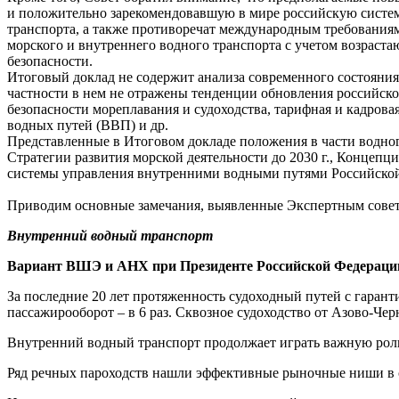
и положительно зарекомендовавшую в мире российскую систем
транспорта, а также противоречат международным требованиям
морского и внутреннего водного транспорта с учетом возрас
безопасности.
Итоговый доклад не содержит анализа современного состояния 
частности в нем не отражены тенденции обновления российско
безопасности мореплавания и судоходства, тарифная и кадров
водных путей (ВВП) и др.
Представленные в Итоговом докладе положения в части водног
Стратегии развития морской деятельности до 2030 г., Концеп
системы управления внутренними водными путями Российско
Приводим основные замечания, выявленные Экспертным сове
Внутренний водный транспорт
Вариант ВШЭ и АНХ при Президенте Российской Федераци
За последние 20 лет протяженность судоходный путей с гаранти
пассажирооборот – в 6 раз. Сквозное судоходство от Азово-Че
Внутренний водный транспорт продолжает играть важную роль
Ряд речных пароходств нашли эффективные рыночные ниши в сф