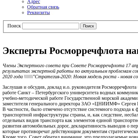
Адрес
Обратная связь
Реквизиты
Поиск
Эксперты Росморречфлота наш
Члены Экспертного совета при Совете Росморречфлота 17 апр
результатах экспертной работы по актуальным проблемам соц
2020 года \\\\\\\"Стратегия-2020: Новая модель роста - новая соц
Заслушав и обсудив, доклад и.о. руководителя Росморречфлота
работе Санкт – Петербургского университета водных коммуник
учебно-методической работе Государственной морской академ
заместителя генерального директора ЗАО «ЦНИИМФ» Сергея Б
В частности, было отмечено отсутствие системного подхода к
транспортной инфраструктуры страны, и, как следствие, несба
отдельных видов транспорта как элементов единой транспорт
развития автомобильных дорог, декларативность выводов о пер
которые противоречат действующим документам стратегическо
Кроме того, Совет обратил внимание, что предполагаемые н