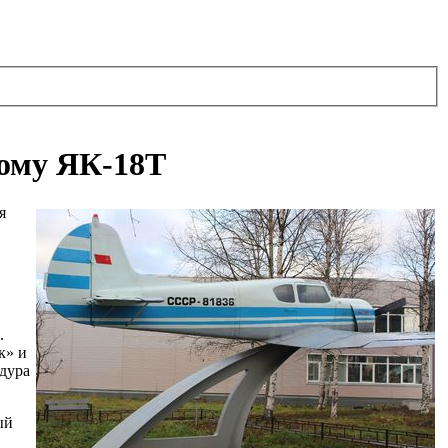
ному ЯК-18Т
я
.
к» и
едура
ый