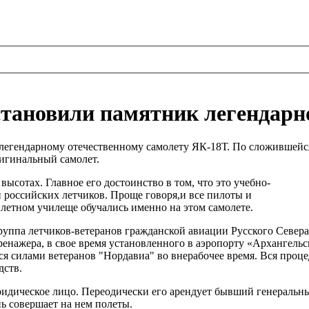
становили памятник легендар
е легендарному отечественному самолету ЯК-18Т. По сложившейс
ригинальный самолет.
ысотах. Главное его достоинство в том, что это учебно-
 российских летчиков. Проще говоря,и все пилоты и
 летном училеще обучались именно на этом самолете.
уппа летчиков-ветеранов гражданской авиации Русского Севера
енажера, в свое время установленного в аэропорту «Архангельс
ся силами ветеранов "Нордавиа" во внерабочее время. Вся проц
дств.
идическое лицо. Переодически его арендует бывший генеральн
ь совершает на нем полеты.