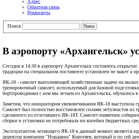
Адрес
Обратная связь
Реквизиты
Поиск
В аэропорту «Архангельск» у
Сегодня в 14:30 в аэропорту Архангельск состоялось открыти
традиции на специальном постаменте установлен не макет а о
ЯК-18 - самолет выполняющий хозяйственные задачи на малых в
тренировочный самолет, используемый для базовой подготовки
бортпроводники с кем мы летаем из Архангельска, обучались в
Заметим, что инициатором увековечивания ЯК-18 выступила гр
Самолет был полностью восстановлен силами энтузиастов из тр
сделанного из отлетавшего ЯК-18Т. Самолет-памятник собирал
сборки и установки не потребовала ни копейки бюджетных сре
Эксплуатантом летающего ЯК-18 в данный момент является юр
директор компании "Нордавиа" Коротяев, который и по сей ден