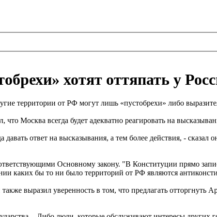
тобрехи» хотят оттяпать у Рос
другие территории от РФ могут лишь «пустобрехи» либо выразит
, что Москва всегда будет адекватно реагировать на высказыва
а давать ответ на высказывания, а тем более действия, - сказал
ответствующими Основному закону. "В Конституции прямо запис
нии каких бы то ни было территорий от РФ являются антиконсти
 также выразил уверенность в том, что предлагать отторгнуть 
осударства. - Либо люди, которые обслуживают интересы других г