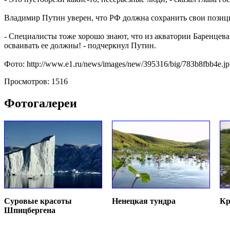
Владимир Путин уверен, что РФ должна сохранить свои позици
- Специалисты тоже хорошо знают, что из акватории Баренцева
осваивать ее должны! - подчеркнул Путин.
Фото: http://www.e1.ru/news/images/new/395316/big/783b8fbb4e.j
Просмотров: 1516
Фотогалереи
Суровые красоты
Ненецкая тундра
Кр
Шпицбергена