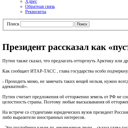
Адрес
Обратная связь
Реквизиты
Поиск
Президент рассказал как «пус
Путин также сказал, что предлагать отторгнуть Арктику или 
Как сообщает ИТАР-ТАСС , глава государства особо подчеркнул
- Проходить мимо, не замечать таких вещей нельзя, нужно всегд
адекватной».
Путин считает предложения об отторжении земель от РФ не со
целостность страны. Поэтому любые высказывания об отторже
На встрече со студентами юридических вузов президент России
либо выразители иностранных интересов.
- Это пустобрехи какие-то, несерьезные люди, - сказал глава г