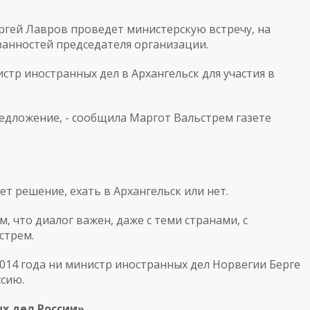
ргей Лавров проведет министерскую встречу, на
анностей председателя организации.
стр иностранных дел в Архангельск для участия в
едложение, - сообщила Маргот Вальстрем газете
т решение, ехать в Архангельск или нет.
м, что диалог важен, даже с теми странами, с
стрем.
014 года ни министр иностранных дел Норвегии Берге
ссию.
х дел России»