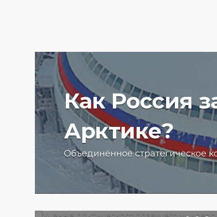
Как Россия 
Арктике?
Ученые Арктического пла
Объединённое стратегическое к
университета начали изу
радиоактивности донных
отложений в Баренцевом
13.07.2025 г.
2767