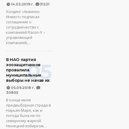
14.02.2019 г.
31221
Холдинг «Аквилон
Инвест» подписал
соглашение о
сотрудничестве с
компанией Flacon-X –
управляющей
компанией,…
В НАО партия
05
зоозащитников
провалила
муниципальные
выборы не начав их
05.09.2018 г.
30805
В конце июля
предвыборная страда в
Нарьян-Маре, как и
погода была не по
северному жаркой.
Ненецкий избирком…