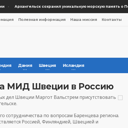
Архангельск сохранил уникальную морскую память о Побе
рмация
Полезная информация
Наша миссия
Контакты
ндия
Дания
Швеция
Исландия
ава МИД Швеции в Россию
ных дел Швеции Маргот Вальстрем присутствовать
ельске.
о сотрудничества по вопросам Баренцева региона.
ствляется Россией, Финляндией, Швецией и