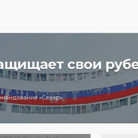
защищает свои руб
вучего
Бизнес
омандование «Север»
чение
обещан
пробле
 море
кредит
15.01.202