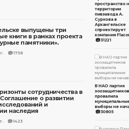
пространство 
территории
пивзавода А.
Суркова в
Архангельске
ельске выпущены три
спроектирует
компания Flaco
ые книги в рамках проекта
31221
урные памятники».
г.
1758
В НАО партия
ризонты сотрудничества в
зоозащитнико
провалила
 Соглашение о развитии
муниципальны
исследований и
выборы не нача
ии наследия
30805
г.
1423