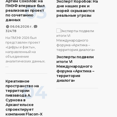
Артем Соколов: на
Эксперт Коробов: На
03
ПМЭФ впервые был
дне наших рек и
реализован проект
морей скрываются
по сочетанию
реальные угрозы
данных
06.06.2026 г.
32478
На ПМЭФ 2026 был
представлен проект
«Цифры и факты»,
направленный на
объединение
Эксперты подвели
аналитических данных.
итоги VI
…
Международного
форума «Арктика –
территория
диалога»
Креативное
04
пространство на
территории
пивзавода А.
Суркова в
Архангельске
спроектирует
компания Flacon-X