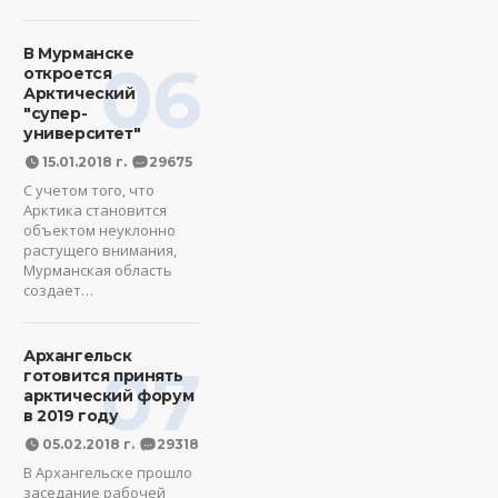
В Мурманске
06
откроется
Арктический
"супер-
университет"
15.01.2018 г.
29675
С учетом того, что
Арктика становится
объектом неуклонно
растущего внимания,
Мурманская область
создает…
Архангельск
07
готовится принять
арктический форум
в 2019 году
05.02.2018 г.
29318
В Архангельске прошло
заседание рабочей