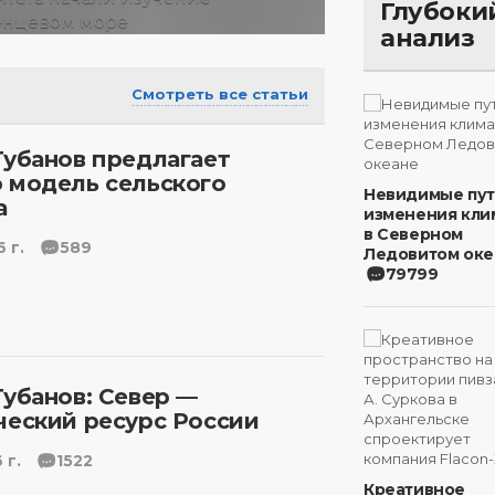
Глубоки
анализ
Смотреть все статьи
Губанов предлагает
 модель сельского
Невидимые пу
а
изменения кли
в Северном
 г.
589
Ледовитом оке
79799
Губанов: Север —
ческий ресурс России
 г.
1522
Креативное