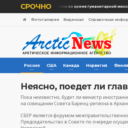
СРОЧНО
Память жертв почтили во время гуманитарной миссии
Фотогалерея
Видеозал
Справочная инфо
Россия
США
Канада
Норвегия
Финля
Неясно, поедет ли гл
Пока неизвестно, будет ли министр иностран
на совещании Совета Баренц-региона в Арханг
СБЕР является форумом межправительственног
Председательство в Совете по очереди осуще