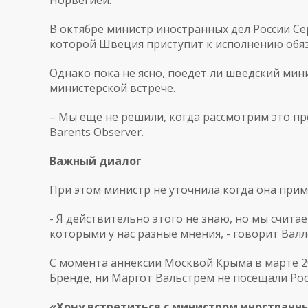
Норвегией.
В октябре министр иностранных дел России Се
которой Швеция приступит к исполнению обяз
Однако пока не ясно, поедет ли шведский мини
министерской встрече.
– Мы еще не решили, когда рассмотрим это пр
Barents Observer.
Важный диалог
При этом министр не уточнила когда она приме
- Я действительно этого не знаю, но мы считае
которыми у нас разные мнения, - говорит Валл
С момента аннексии Москвой Крыма в марте 2
Бренде, ни Маргот Вальстрем не посещали Ро
«Хочу встретиться с министром иностранны