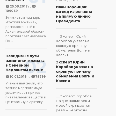
25.09.2017 г.
Иван Воронцов:
109069
взгляд из региона
на прямую линию
Этим летом нацпарк
Президента
«Русская Арктика»,
расположенный в
Архангельской области
посетили 1142 человека.
По…
Невидимые пути
02
изменения климата
Эксперт Юрий
в Северном
Коробов указал на
Ледовитом океане
скрытую причину
обмеления Волги и
10.01.2018 г.
79799
Каспия
Ученые выяснили, что
таяние морского льда
увеличивает приток
питательных веществ в
Центральную Арктику…