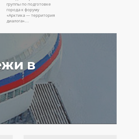
группы по подготовке
города к форуму
«Арктика — территория
диалога».…
ежи в
у вредят пустые
ия: Юрий Коробов о
мах чрезмерного
ования в РФ
4 г.
3643