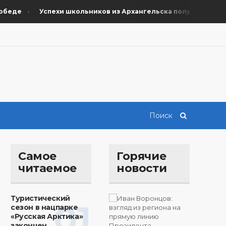
де
Успехи школьников из Архангельска получили поддерж
Самое
Горячие
читаемое
новости
Туристический
01
сезон в нацпарке
«Русская Арктика»
закончен