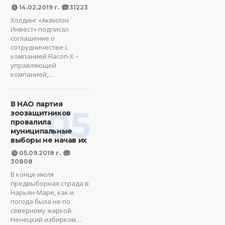
14.02.2019 г.
31223
Холдинг «Аквилон
Инвест» подписал
соглашение о
сотрудничестве с
компанией Flacon-X –
управляющей
компанией,…
В НАО партия
05
зоозащитников
провалила
муниципальные
выборы не начав их
05.09.2018 г.
30808
В конце июля
предвыборная страда в
Нарьян-Маре, как и
погода была не по
северному жаркой.
Ненецкий избирком…