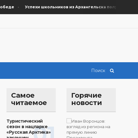
де
Успехи школьников из Архангельска получили поддерж
Самое
Горячие
читаемое
новости
Туристический
01
сезон в нацпарке
«Русская Арктика»
закончен