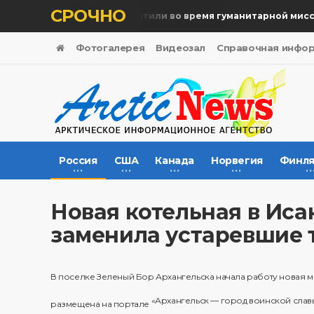
СРОЧНО
Память жертв почтили во время гуманитарной миссии
Фотогалерея
Видеозал
Справочная инфо
Россия
США
Канада
Норвегия
Финля
Новая котельная в Иса
заменила устаревшие 
В поселке Зеленый Бор Архангельска начала работу новая м
«Архангельск — город воинской слав
размещена на портале