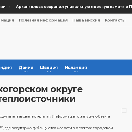
Архангельск сохранил уникальную морскую память о Побе
рмация
Полезная информация
Наша миссия
Контакты
ндия
Дания
Швеция
Исландия
когорском округе
теплоисточники
одульная газовая котельная. Информация о запуске объекта
ы»
, где регулярно публикуются новости о развитии городской