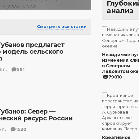
Глубоки
анализ
Смотреть все статьи
Губанов предлагает
 модель сельского
Невидимые пу
а
изменения кли
в Северном
 г.
591
Ледовитом оке
79810
Губанов: Север —
ческий ресурс России
 г.
1530
Креативное