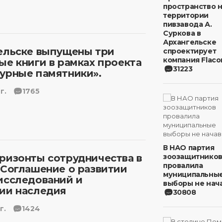
пространство 
территории
пивзавода А.
Суркова в
Архангельске
ельске выпущены три
спроектирует
компания Flaco
ые книги в рамках проекта
31223
урные памятники».
г.
1765
В НАО партия
ризонты сотрудничества в
зоозащитнико
провалила
 Соглашение о развитии
муниципальны
исследований и
выборы не нача
ии наследия
30808
г.
1424