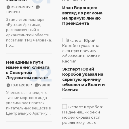
25.09.2017 г.
Иван Воронцов:
109070
взгляд из региона
на прямую линию
Этим летом нацпарк
Президента
«Русская Арктика»,
расположенный в
Архангельской области
посетили 1142 человека.
По…
Невидимые пути
02
изменения климата
Эксперт Юрий
в Северном
Коробов указал на
Ледовитом океане
скрытую причину
обмеления Волги и
10.01.2018 г.
79810
Каспия
Ученые выяснили, что
таяние морского льда
увеличивает приток
питательных веществ в
Центральную Арктику…