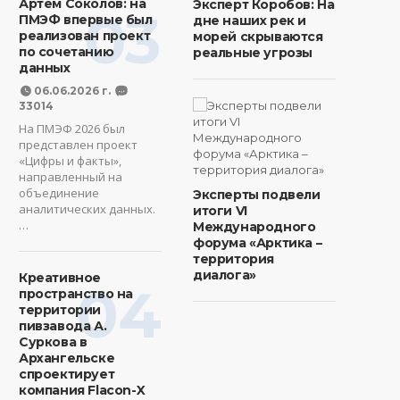
Артем Соколов: на
Эксперт Коробов: На
03
ПМЭФ впервые был
дне наших рек и
реализован проект
морей скрываются
по сочетанию
реальные угрозы
данных
06.06.2026 г.
33014
На ПМЭФ 2026 был
представлен проект
«Цифры и факты»,
направленный на
объединение
Эксперты подвели
аналитических данных.
итоги VI
…
Международного
форума «Арктика –
территория
диалога»
Креативное
04
пространство на
территории
пивзавода А.
Суркова в
Архангельске
спроектирует
компания Flacon-X