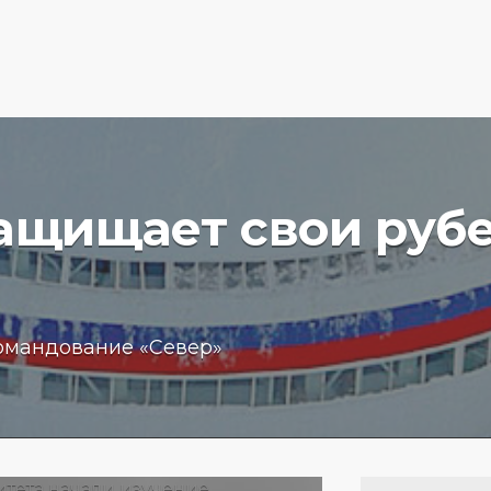
защищает свои руб
вучего
Бизнес
омандование «Север»
чение
обещан
пробле
 море
кредит
15.01.202