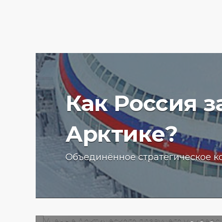
Как Россия 
Арктике?
Ученые Арктического пла
Объединённое стратегическое к
университета начали изу
радиоактивности донных
отложений в Баренцевом
13.07.2025 г.
2784