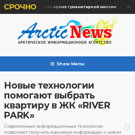
СРОЧНО
ть жертв почтили во время гуманитарной миссии
Архан
Show Menu
Новые технологии
помогают выбрать
квартиру в ЖК «RIVER
PARK»
Современные информационные технологии
позволяют получить максимум информации о новом