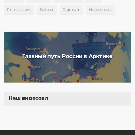
Prima dicunt
Scripser
Dignissim
Habeo quods
Главный путь России в Арктике
Наш видеозал
Полигон