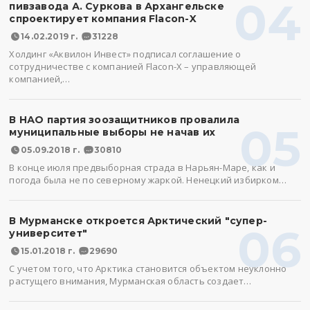
04
пивзавода А. Суркова в Архангельске
спроектирует компания Flacon-X
14.02.2019 г.
31228
Холдинг «Аквилон Инвест» подписал соглашение о
сотрудничестве с компанией Flacon-X – управляющей
компанией,…
В НАО партия зоозащитников провалила
05
муниципальные выборы не начав их
05.09.2018 г.
30810
В конце июля предвыборная страда в Нарьян-Маре, как и
погода была не по северному жаркой. Ненецкий избирком…
В Мурманске откроется Арктический "супер-
06
университет"
15.01.2018 г.
29690
С учетом того, что Арктика становится объектом неуклонно
растущего внимания, Мурманская область создает…