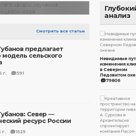
Глубоки
анализ
Смотреть все статьи
Губанов предлагает
 модель сельского
Невидимые пу
а
изменения кли
в Северном
 г.
591
Ледовитом оке
79806
Губанов: Север —
ческий ресурс России
 г.
1525