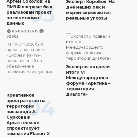
Артем Соколов: на
Эксперт Коробов: На
03
ПМЭФ впервые был
дне наших рек и
реализован проект
морей скрываются
по сочетанию
реальные угрозы
данных
06.06.2026 г.
32662
На ПМЭФ 2026 был
представлен проект
«Цифры и факты»,
направленный на
объединение
Эксперты подвели
аналитических данных.
итоги VI
…
Международного
форума «Арктика –
территория
диалога»
Креативное
04
пространство на
территории
пивзавода А.
Суркова в
Архангельске
спроектирует
компания Flacon-X