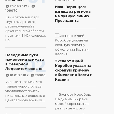
25.09.2017 г.
Иван Воронцов:
109070
взгляд из региона
на прямую линию
Этим летом нацпарк
Президента
«Русская Арктика»,
расположенный в
Архангельской области
посетили 1142 человека.
По…
Невидимые пути
02
изменения климата
Эксперт Юрий
в Северном
Коробов указал на
Ледовитом океане
скрытую причину
обмеления Волги и
10.01.2018 г.
79806
Каспия
Ученые выяснили, что
таяние морского льда
увеличивает приток
питательных веществ в
Центральную Арктику…