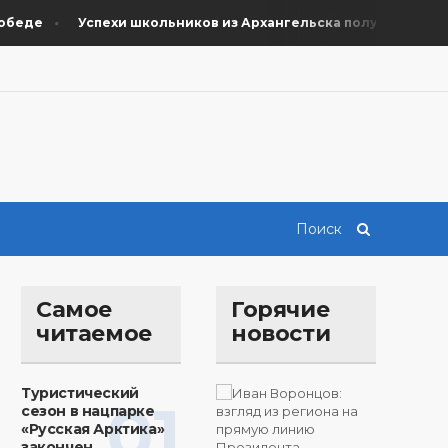
де
Успехи школьников из Архангельска получили поддерж
Самое
Горячие
читаемое
новости
Туристический
01
сезон в нацпарке
«Русская Арктика»
закончен