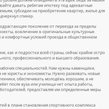
о уровня должна объединить эта идея. Ведь за нашей
авайте давать ребятам ипотеку под адекватные
мьям, субсидии на приобретение квартир, жильё для
подчеркнул спикер.
подрастающее поколение от переезда за пределы
роекты, вовлечение в оригинальные культурные
х и комфортных условий проезда в общественном
не, как и подростки всей страны, сейчас крайне остро
ьного, профессионального и высшего образования.
 рабочих специальностей. Нам нужны каменщики,
 а не юристы и экономисты. Нужно развивать новые
техники, обеспечивать молодёжь хорошим, а не
ебят после вуза или училища нет опыта работы,
ботодателей, предоставляя им определенные меры
тей в плане становления спортивного комплекса