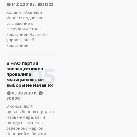
14.02.2019 г.
31223
Холдинг «Аквилон
Инвест» подписал
соглашение о
сотрудничестве с
компанией Flacon-X –
управляющей
компанией,…
В НАО партия
05
зоозащитников
провалила
муниципальные
выборы не начав их
05.09.2018 г.
30808
В конце июля
предвыборная страда в
Нарьян-Маре, как и
погода была не по
северному жаркой.
Ненецкий избирком…