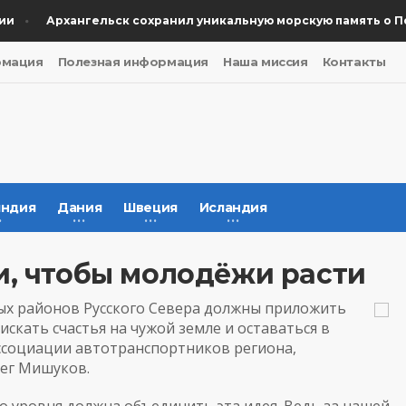
Архангельск сохранил уникальную морскую память о Побе
рмация
Полезная информация
Наша миссия
Контакты
ндия
Дания
Швеция
Исландия
и, чтобы молодёжи расти
ых районов Русского Севера должны приложить
скать счастья на чужой земле и оставаться в
ссоциации автотранспортников региона,
лег Мишуков.