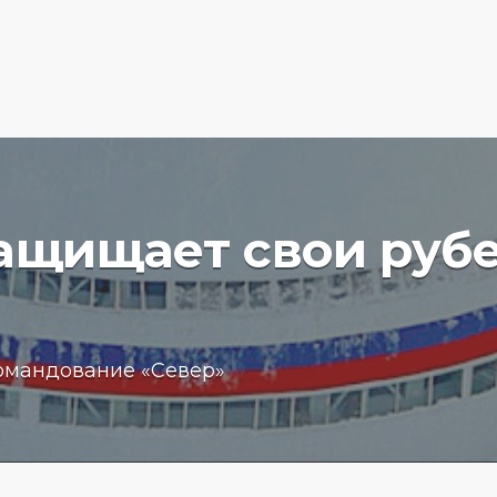
защищает свои руб
вучего
Бизнес
омандование «Север»
чение
обещан
пробле
 море
кредит
15.01.202