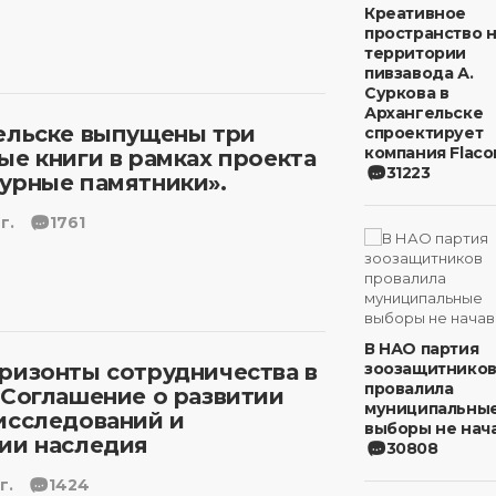
Креативное
пространство 
территории
пивзавода А.
Суркова в
Архангельске
ельске выпущены три
спроектирует
компания Flaco
ые книги в рамках проекта
31223
урные памятники».
г.
1761
В НАО партия
ризонты сотрудничества в
зоозащитнико
провалила
 Соглашение о развитии
муниципальны
исследований и
выборы не нача
ии наследия
30808
г.
1424