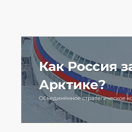
Как Россия 
Арктике?
Ученые Арктического пла
Объединённое стратегическое к
университета начали изу
радиоактивности донных
отложений в Баренцевом
13.07.2025 г.
2776