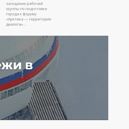
заседание рабочей
группы по подготовке
города к форуму
«Арктика — территория
диалога».…
ежи в
у вредят пустые
ия: Юрий Коробов о
мах чрезмерного
ования в РФ
4 г.
3647