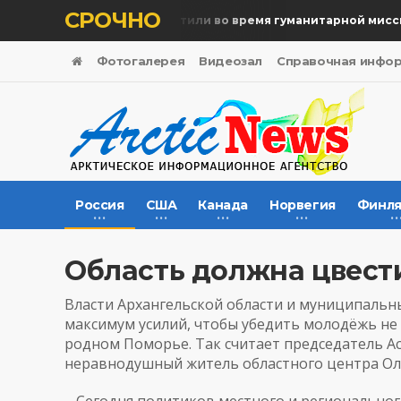
СРОЧНО
Память жертв почтили во время гуманитарной миссии
Фотогалерея
Видеозал
Справочная инфо
Россия
США
Канада
Норвегия
Финля
Область должна цвест
Власти Архангельской области и муниципальн
максимум усилий, чтобы убедить молодёжь не и
родном Поморье. Так считает председатель А
неравнодушный житель областного центра О