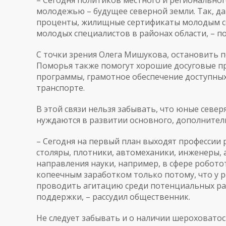
– Сегодня политиков местного и региональног
молодежью – будущее северной земли. Так, д
проценты, жилищные сертификаты молодым се
молодых специалистов в районах области, – 
С точки зрения Олега Мишукова, остановить 
Поморья также помогут хорошие досуговые п
программы, грамотное обеспечение доступны
транспорте.
В этой связи нельзя забывать, что юные северя
нуждаются в развитии основного, дополнител
– Сегодня на первый план выходят профессии
столяры, плотники, автомеханики, инженеры,
направления науки, например, в сфере робото
копеечным заработком только потому, что у р
проводить агитацию среди потенциальных ра
поддержки, – рассудил общественник.
Не следует забывать и о наличии шероховатос