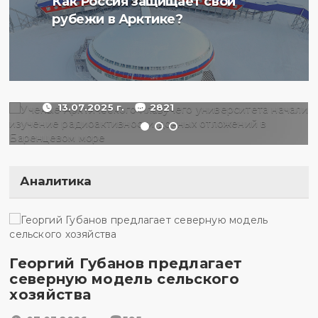
Как Россия защищает свои
плавучего университета
рубежи в Арктике?
начали изучение
радиоактивности донных
отложений в Баренцевом
море
13.07.2025 г.
2821
Аналитика
Георгий Губанов предлагает
северную модель сельского
хозяйства