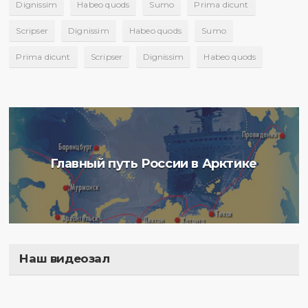
Dignissim
Habeo quods
Sumo
Prima dicunt
Scripser
Dignissim
Habeo quods
Sumo
Prima dicunt
Scripser
Dignissim
Habeo quods
Главный путь России в Арктике
Наш видеозал
Полигон