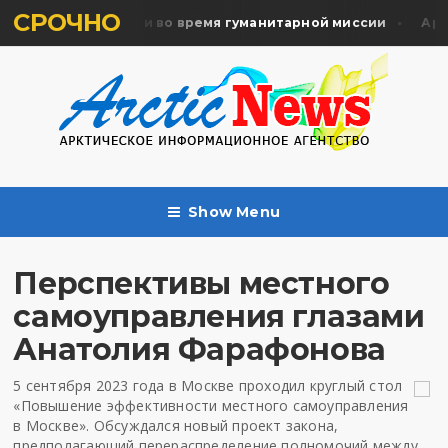
СРОЧНО
ять жертв почтили во время гуманитарной миссии
Архан
Show Menu
Перспективы местного
самоуправления глазами
Анатолия Фарафонова
5 сентября 2023 года в Москве проходил круглый стол
«Повышение эффективности местного самоуправления
в Москве». Обсуждался новый проект закона,
предполагающий перераспределение полномочий между