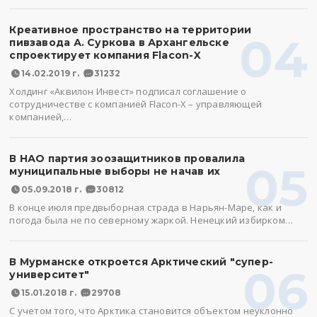
Креативное пространство на территории
04
пивзавода А. Суркова в Архангельске
спроектирует компания Flacon-X
14.02.2019 г.
31232
Холдинг «Аквилон Инвест» подписал соглашение о
сотрудничестве с компанией Flacon-X – управляющей
компанией,…
В НАО партия зоозащитников провалила
05
муниципальные выборы не начав их
05.09.2018 г.
30812
В конце июля предвыборная страда в Нарьян-Маре, как и
погода была не по северному жаркой. Ненецкий избирком…
В Мурманске откроется Арктический "супер-
06
университет"
15.01.2018 г.
29708
С учетом того, что Арктика становится объектом неуклонно