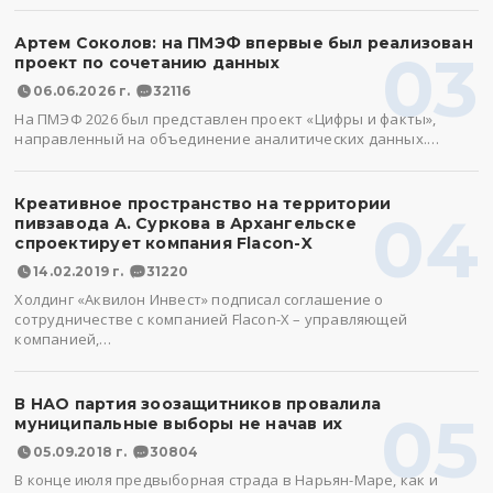
Артем Соколов: на ПМЭФ впервые был реализован
03
проект по сочетанию данных
06.06.2026 г.
32116
На ПМЭФ 2026 был представлен проект «Цифры и факты»,
направленный на объединение аналитических данных.…
Креативное пространство на территории
04
пивзавода А. Суркова в Архангельске
спроектирует компания Flacon-X
14.02.2019 г.
31220
Холдинг «Аквилон Инвест» подписал соглашение о
сотрудничестве с компанией Flacon-X – управляющей
компанией,…
В НАО партия зоозащитников провалила
05
муниципальные выборы не начав их
05.09.2018 г.
30804
В конце июля предвыборная страда в Нарьян-Маре, как и