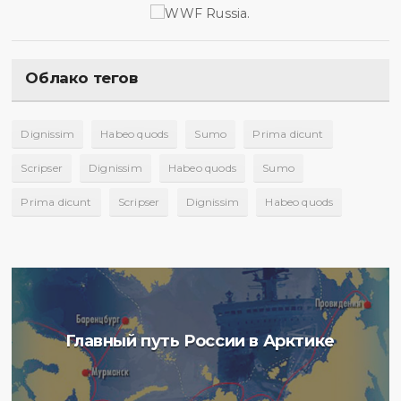
Облако тегов
Dignissim
Habeo quods
Sumo
Prima dicunt
Scripser
Dignissim
Habeo quods
Sumo
Prima dicunt
Scripser
Dignissim
Habeo quods
Главный путь России в Арктике