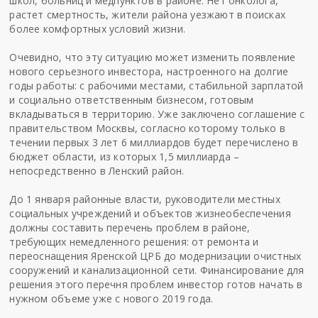
школ, больниц и медпунктов в районе. Нет онколога,
растет смертность, жители района уезжают в поисках
более комфортных условий жизни.
Очевидно, что эту ситуацию может изменить появление
нового серьезного инвестора, настроенного на
долгие
годы работы: с рабочими местами, стабильной зарплатой
и социально ответственным бизнесом, готовым
вкладываться в территорию. Уже заключено соглашение с
правительством Москвы, согласно которому
только в
течении первых 3 лет
6 миллиардов будет перечислено в
бюджет области,
из которых 1,5 миллиарда
–
непосредственно в Ленский район.
До 1 января районные власти, руков
о
дители местных
социальных учреждений и объектов жизнеобеспечения
должны составить перечень проблем в районе,
требующих немедленного решения: от ремонта и
переоснащения
Яренской
ЦРБ до модернизации очистных
сооружений и канализационной сети. Финансирование для
решения этого перечня проблем инвестор готов начать в
нужном объеме уже с нового 2019 года.