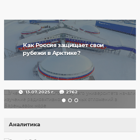
Ученые Арктического
Как Россия защищает свои
плавучего университета
рубежи в Арктике?
начали изучение
радиоактивности донных
отложений в Баренцевом
море
13.07.2025 г.
2762
Аналитика