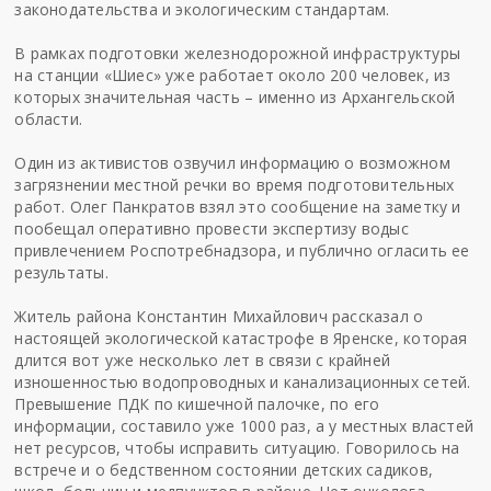
законодательства и экологическим стандартам.
В рамках подготовки железнодорожной инфраструктуры
на
ст
а
н
ции «
Шиес
» уже работает около 200 человек, из
которых значительная часть – именно
из Архангельской
области
.
Один из активистов озвучил информацию о возможном
загрязнении местной речки во время подготовительных
работ. Олег Панкратов взял это сообщение на заметку и
пообещал оперативно провести экспертизу воды
с
привлечением
Роспотребнадзора
, и публично огласить ее
результаты
.
Житель района Константин Михайлович рассказал о
настоящей экологической катастрофе в Яренске, которая
длится вот уже несколько лет в
связи с крайней
изношенностью водопроводных и канализационных сетей.
Превышение ПДК по кишечной палочке, по его
информации, составило уже 1000
раз, а у местных властей
нет ресурсов, чтобы исправить ситуацию. Говорилось на
встрече и о бедственном состоянии детских садиков,