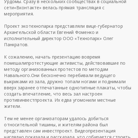
Урдомы
. Сразу в нескольких
сообществах в социальной
сети
«
Вконтакте
»
велась прямая трансляция с
мероприятия.
Проект
экотехнопарка
представляли вице-губернатор
Архангельской области Евгений Фоменко и
исполнительный директор ООО «Технопарк» Олег
Панкратов.
К сожалению, нач
ать презентацию вовремя
помешали
протестующие активисты, действовавшие
по
методу
организованных протестов по методам
Навального
.
Они бесконечно перебивали ведущего
выкриками из зала, дружно топали ногами и поднимали
вверх
заранее отпечатанные однотипные
плакаты
, чтобы
создать впечатление, что весь зал настроен
против
инвестпроекта
.
Их едва угомонили
местные
жители
.
Тем не менее организаторам
удалось добиться
относительной тишины
, и жителям района был
представлен сам
инвестпроект
.
Видеопрезентация
наглядно показала и рассказала
, что собирае
тся строить