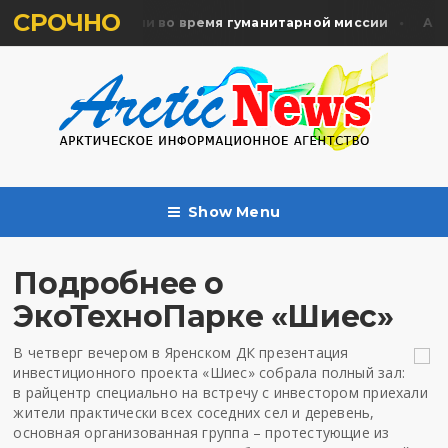
СРОЧНО
ть жертв почтили во время гуманитарной миссии
Архан
Show Menu
Подробнее о
ЭкоТехноПарке «Шиес»
В четверг вечером в Яренском ДК презентация
инвестиционного проекта «
Шиес
»
собрала полный зал:
в
райцентр
специально на встречу с инвестором
приехали
жители
практически всех
соседних
сел и деревень
,
основная организованная группа – протестующие из