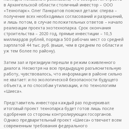
в Архангельской области столичны
й
инвестор – ООО
«Технопарк». Ол
е
г Панкратов пояснил детали:
сперва –
получение всех необходимых согласований и разрешений,
и лишь потом, в случае положительных ответов – начало
реализации проекта
экотехнопарка
. Срок окончания
строительства – 2020 год, прямые инвестиции – 10,5
миллиардов рублей,
порядка
500 рабочих мест со средней
зарплатой 44 тыс. руб. (выше, чем в среднем по области и
уж тем более по району).
Затем зал и президиум перешли в режим оживленного
диалога.
Несмотря на всю предыдущую разъяснительную
работу, чувствовалось, что информации в районе сильно
не хватает: и по экологической безопасности будущего
объекта, и по способам утилизации, и по технологиям
«
Шиеса
».
Представитель
инвестора каждый раз подчеркивал:
итоговый проект
технопарка будет готов лишь после
одобрения со стороны
контролирующих
госорганов.
Однако предварительный проект «
Шиеса
» отвечает всем
современным требования федерального