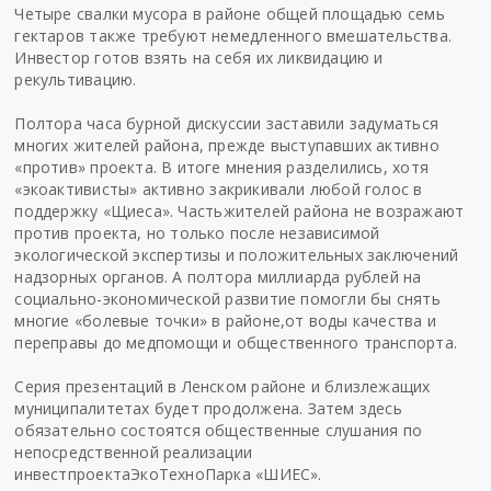
Четыре свалки мусора в районе общей площадью семь
гектаров также требуют немедленного вмешательства.
Инвестор готов взять на себя их ликвидацию и
рекультивацию.
Полтора часа бурной дискуссии заставили
задуматься
многих жителей района, прежде выступавших активно
«против» проекта.
В итоге м
нения разделились
, хотя
«
экоактивисты
» активно
закрикивали
любой голос в
поддержку «
Щиеса
»
.
Часть
жителей района не возражают
против проекта
, но только после независимой
экологической экспертизы и положительных заключений
надзорных органов.
А
полтора миллиарда рублей на
социально-
экономической развитие
помогли бы снять
многие «болевые
точки
» в районе,
от воды
качества
и
переправы до медпомощи и
общественного
транспорта.
Серия презентаций в Ленском районе и близлежащих
муниципалитетах будет продолжена.
Затем здесь
обязательно состоятся общественные слушания по
непосредственной реализации
инвестпроекта
ЭкоТехноПарка
«
ШИЕС
».