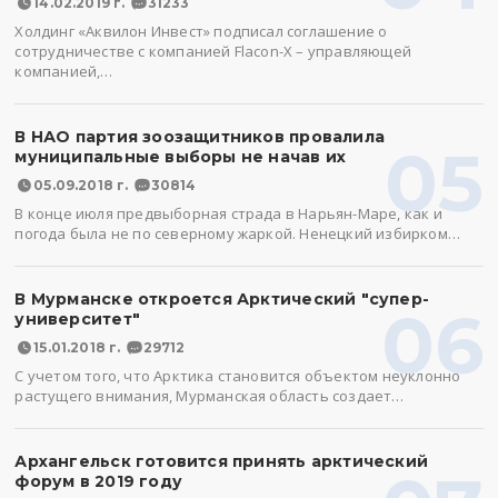
14.02.2019 г.
31233
Холдинг «Аквилон Инвест» подписал соглашение о
сотрудничестве с компанией Flacon-X – управляющей
компанией,…
В НАО партия зоозащитников провалила
05
муниципальные выборы не начав их
05.09.2018 г.
30814
В конце июля предвыборная страда в Нарьян-Маре, как и
погода была не по северному жаркой. Ненецкий избирком…
В Мурманске откроется Арктический "супер-
06
университет"
15.01.2018 г.
29712
С учетом того, что Арктика становится объектом неуклонно
растущего внимания, Мурманская область создает…
Архангельск готовится принять арктический
форум в 2019 году