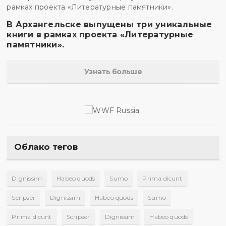
В Архангельске выпущены три уникальные
книги в рамках проекта «Литературные
памятники».
Узнать больше
Облако тегов
Dignissim
Habeo quods
Sumo
Prima dicunt
Scripser
Dignissim
Habeo quods
Sumo
Prima dicunt
Scripser
Dignissim
Habeo quods