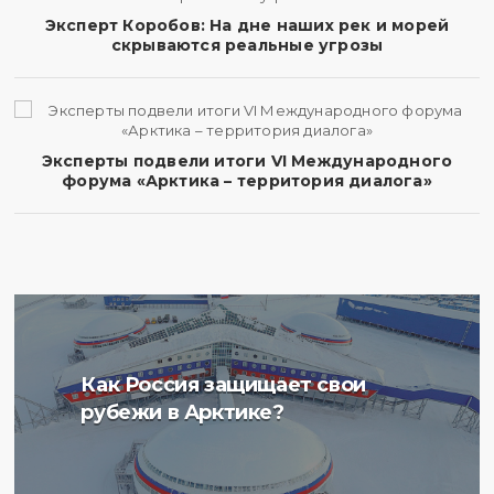
Эксперт Коробов: На дне наших рек и морей
скрываются реальные угрозы
Эксперты подвели итоги VI Международного
форума «Арктика – территория диалога»
Ученые Арктического
Как Россия защищает свои
плавучего университета
рубежи в Арктике?
начали изучение
радиоактивности донных
отложений в Баренцевом