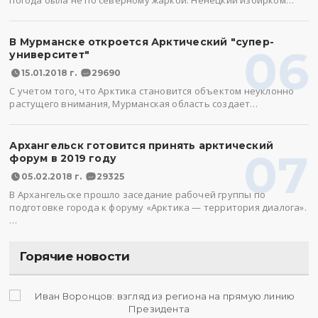
погода была не по северному жаркой. Ненецкий избирком…
В Мурманске откроется Арктический "супер-
06
университет"
15.01.2018 г.
29690
С учетом того, что Арктика становится объектом неуклонно
растущего внимания, Мурманская область создает…
Архангельск готовится принять арктический
07
форум в 2019 году
05.02.2018 г.
29325
В Архангельске прошло заседание рабочей группы по
подготовке города к форуму «Арктика — территория диалога».
…
Горячие новости