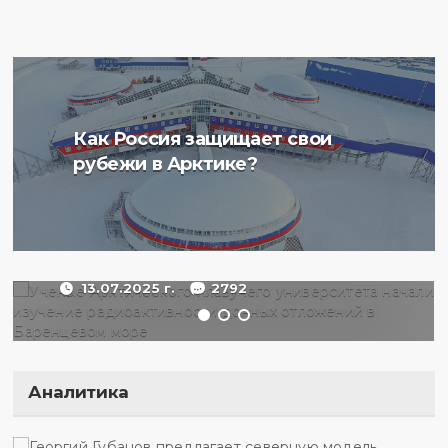
Ученые Арктического
Как Россия защищает свои
плавучего университета
рубежи в Арктике?
начали изучение
радиоактивности донных
отложений в Баренцевом
море
13.07.2025 г.
2792
Аналитика