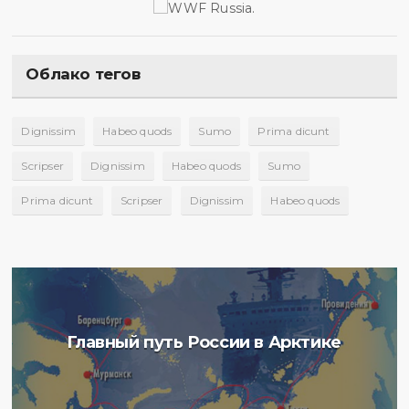
Облако тегов
Dignissim
Habeo quods
Sumo
Prima dicunt
Scripser
Dignissim
Habeo quods
Sumo
Prima dicunt
Scripser
Dignissim
Habeo quods
Главный путь России в Арктике