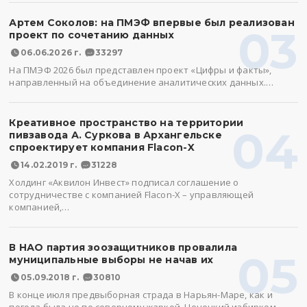
Артем Соколов: на ПМЭФ впервые был реализован
03
проект по сочетанию данных
06.06.2026 г.
33297
На ПМЭФ 2026 был представлен проект «Цифры и факты»,
направленный на объединение аналитических данных.…
Креативное пространство на территории
04
пивзавода А. Суркова в Архангельске
спроектирует компания Flacon-X
14.02.2019 г.
31228
Холдинг «Аквилон Инвест» подписал соглашение о
сотрудничестве с компанией Flacon-X – управляющей
компанией,…
В НАО партия зоозащитников провалила
05
муниципальные выборы не начав их
05.09.2018 г.
30810
В конце июля предвыборная страда в Нарьян-Маре, как и