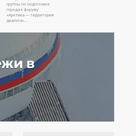
группы по подготовке
города к форуму
«Арктика — территория
диалога».…
ежи в
у вредят пустые
ия: Юрий Коробов о
мах чрезмерного
ования в РФ
4 г.
3648