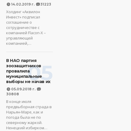
14.02.2019 г.
31223
Холдинг «Аквилон
Инвест» подписал
соглашение о
сотрудничестве с
компанией Flacon-X –
управляющей
компанией,…
В НАО партия
05
зоозащитников
провалила
муниципальные
выборы не начав их
05.09.2018 г.
30808
В конце июля
предвыборная страда в
Нарьян-Маре, как и
погода была не по
северному жаркой.
Ненецкий избирком…