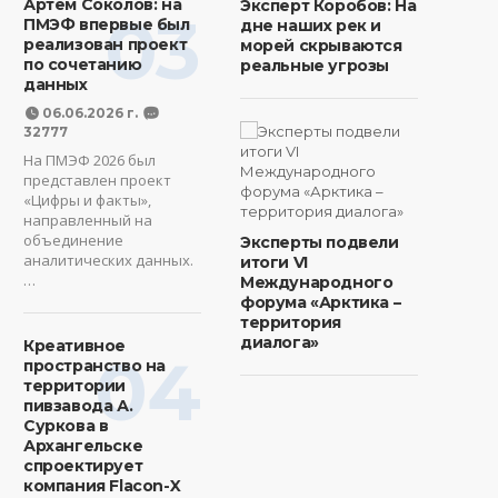
Артем Соколов: на
Эксперт Коробов: На
03
ПМЭФ впервые был
дне наших рек и
реализован проект
морей скрываются
по сочетанию
реальные угрозы
данных
06.06.2026 г.
32777
На ПМЭФ 2026 был
представлен проект
«Цифры и факты»,
направленный на
объединение
Эксперты подвели
аналитических данных.
итоги VI
…
Международного
форума «Арктика –
территория
диалога»
Креативное
04
пространство на
территории
пивзавода А.
Суркова в
Архангельске
спроектирует
компания Flacon-X