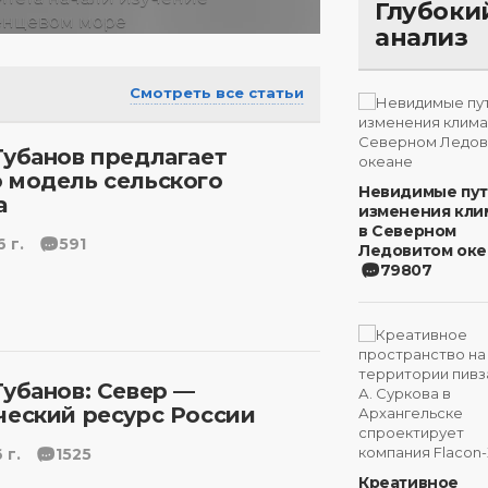
Глубоки
анализ
Смотреть все статьи
Губанов предлагает
 модель сельского
Невидимые пу
а
изменения кли
в Северном
 г.
591
Ледовитом оке
79807
Губанов: Север —
ческий ресурс России
 г.
1525
Креативное