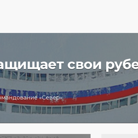
защищает свои руб
вучего
Бизнес
омандование «Север»
чение
обещан
пробле
 море
кредит
15.01.202