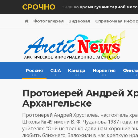
СРОЧНО
Память жертв почтили во время гуманитарной миссии
Фотогалерея
Видеозал
Справочная инфо
Россия
США
Канада
Норвегия
Финля
Протоиерей Андрей Хр
Архангельске
Протоиерей Андрей Хрусталев, настоятель хр
Школы № 49 имени В. Ф. Чуданова 1987 года, 
учителях: "Они не только дали нам хорошие зн
любить ближнего. Заложили в нас крепкую нра