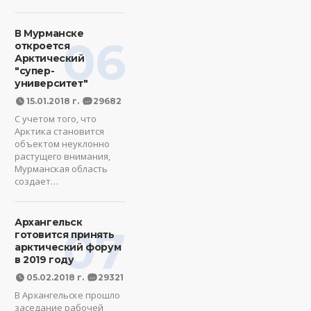
В Мурманске
06
откроется
Арктический
"супер-
университет"
15.01.2018 г.
29682
С учетом того, что
Арктика становится
объектом неуклонно
растущего внимания,
Мурманская область
создает…
Архангельск
07
готовится принять
арктический форум
в 2019 году
05.02.2018 г.
29321
В Архангельске прошло
заседание рабочей