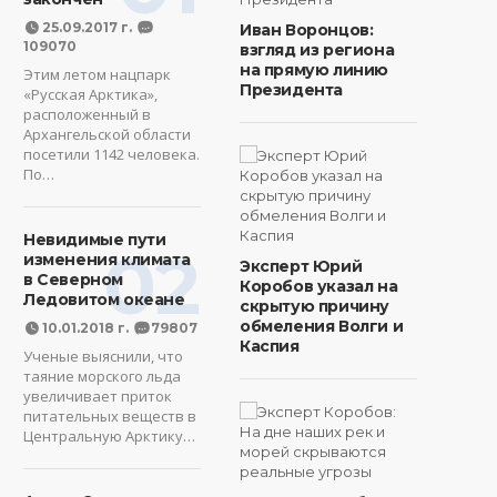
25.09.2017 г.
Иван Воронцов:
109070
взгляд из региона
на прямую линию
Этим летом нацпарк
Президента
«Русская Арктика»,
расположенный в
Архангельской области
посетили 1142 человека.
По…
Невидимые пути
02
изменения климата
Эксперт Юрий
в Северном
Коробов указал на
Ледовитом океане
скрытую причину
обмеления Волги и
10.01.2018 г.
79807
Каспия
Ученые выяснили, что
таяние морского льда
увеличивает приток
питательных веществ в
Центральную Арктику…