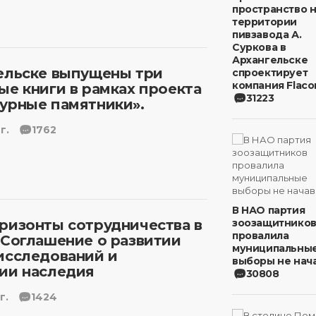
пространство 
территории
пивзавода А.
Суркова в
Архангельске
ельске выпущены три
спроектирует
компания Flaco
ые книги в рамках проекта
31223
урные памятники».
г.
1762
В НАО партия
ризонты сотрудничества в
зоозащитнико
провалила
 Соглашение о развитии
муниципальны
исследований и
выборы не нача
ии наследия
30808
г.
1424