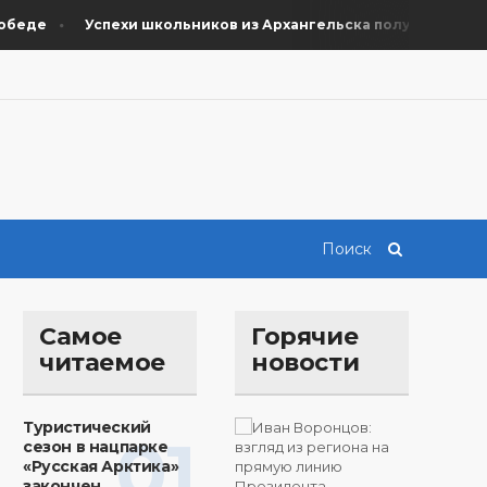
де
Успехи школьников из Архангельска получили поддерж
Самое
Горячие
читаемое
новости
Туристический
01
сезон в нацпарке
«Русская Арктика»
закончен