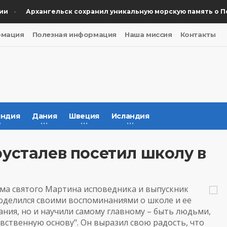
Архангельск сохранил уникальную морскую память о Побе
рмация
Полезная информация
Наша миссия
Контакты
ндия
Дания
Швеция
Исландия
усталев посетил школу в
ама святого Мартина исповедника и выпускник
поделился своими воспоминаниями о школе и ее
ания, но и научили самому главному – быть людьми,
вственную основу". Он выразил свою радость, что