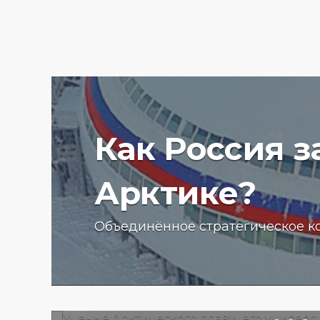
Как Россия 
Арктике?
Ученые Арктического пла
Объединённое стратегическое к
университета начали изу
радиоактивности донных
отложений в Баренцевом
13.07.2025 г.
2777