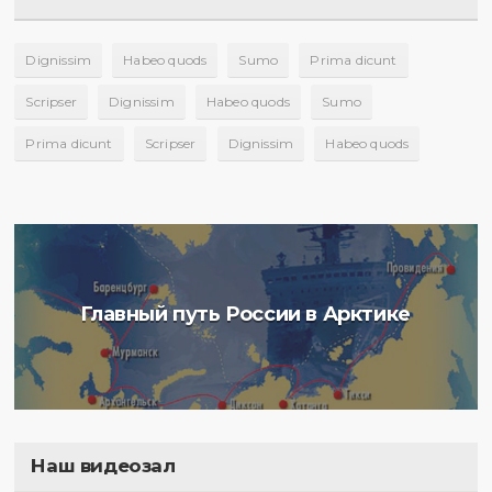
Dignissim
Habeo quods
Sumo
Prima dicunt
Scripser
Dignissim
Habeo quods
Sumo
Prima dicunt
Scripser
Dignissim
Habeo quods
Главный путь России в Арктике
Наш видеозал
Полигон