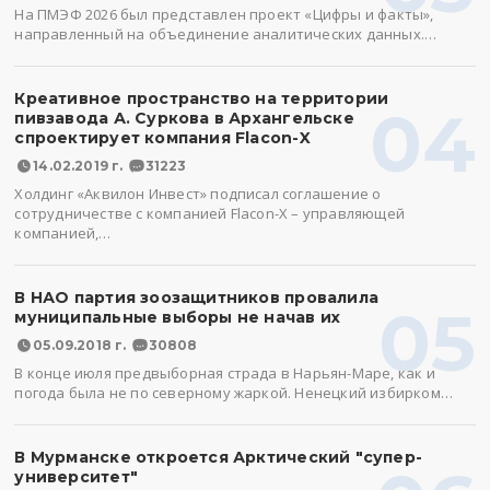
На ПМЭФ 2026 был представлен проект «Цифры и факты»,
направленный на объединение аналитических данных.…
Креативное пространство на территории
04
пивзавода А. Суркова в Архангельске
спроектирует компания Flacon-X
14.02.2019 г.
31223
Холдинг «Аквилон Инвест» подписал соглашение о
сотрудничестве с компанией Flacon-X – управляющей
компанией,…
В НАО партия зоозащитников провалила
05
муниципальные выборы не начав их
05.09.2018 г.
30808
В конце июля предвыборная страда в Нарьян-Маре, как и
погода была не по северному жаркой. Ненецкий избирком…
В Мурманске откроется Арктический "супер-
университет"