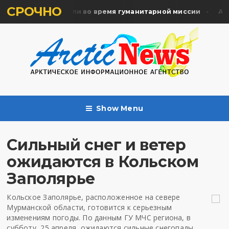
СРОЧНО
ять жертв почтили во время гуманитарной миссии
Арха
Show Menu
Сильный снег и ветер
ожидаются в Кольском
Заполярье
Кольское Заполярье, расположенное на севере
Мурманской области, готовится к серьезным
изменениям погоды. По данным ГУ МЧС региона, в
субботу, 25 апреля, ожидаются сильные снегопады,