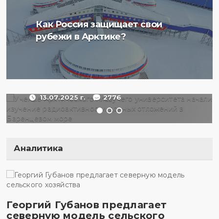
Ученые Арктического
Как Россия защищает свои
плавучего университета
рубежи в Арктике?
начали изучение
радиоактивности донных
отложений в Баренцевом
море
13.07.2025 г.
2776
Аналитика
Георгий Губанов предлагает
северную модель сельского