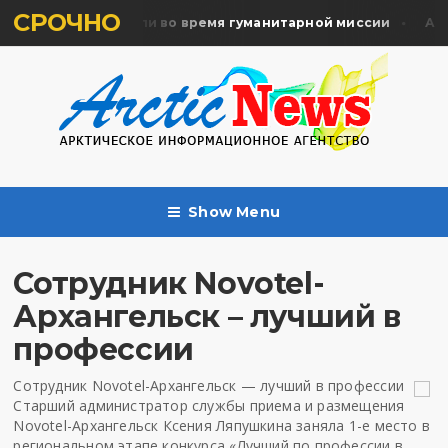
СРОЧНО
ять жертв почтили во время гуманитарной миссии
Архан
Show Menu
Сотрудник Novotel-
Архангельск – лучший в
профессии
Сотрудник Novotel-Архангельск — лучший в профессии
Старший администратор службы приема и размещения
Novotel-Архангельск Ксения Ляпушкина заняла 1-е место в
региональном этапе конкурса «Лучший по профессии в