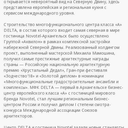
открывается невероятный вид на Северную Двину, здесь
представлена европейская и региональная кухня с
сервисом международного уровня.
Строительство многофункционального центра класса «А»
DELTA, в состав которого входит самая северная в мире
гостиница Novotel-Архангельск было осуществлено
Группой «Аквилон» в рамках комплексной застройки
набережной Северной Двины. Реализованный холдингом
проект, выполненный мастерской Михаила Мамошина,
получил самые престижные архитектурные награды
страны — Российскую национальную архитектурную
премию «Хрустальный Дедал», Гран-при фестиваля
«Зодчество’18» и «Золотой диплом» в номинации
«Многофункциональные градостроительные ансамбли и
комплексы». МФК DELTA — первый в Архангельске бизнес-
центр европейского класса «А» с гостиницей мирового
бренда Novotel, стал лучшим региональным бизнес-
центром России и получил диплом I степени смотра-
конкурса Международной ассоциации Союзов
архитекторов.
Центр DELTA и гостиница Novotel задали новые стандарты