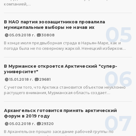
компанией,…
В НАО партия зоозащитников провалила
05
муниципальные выборы не начав их
05.09.2018 г.
30808
В конце июля предвыборная страда в Нарьян-Маре, как и
погода была не по северному жаркой. Ненецкий избирком…
В Мурманске откроется Арктический "супер-
06
университет"
15.01.2018 г.
29681
С учетом того, что Арктика становится объектом неуклонно
растущего внимания, Мурманская область создает…
Архангельск готовится принять арктический
07
форум в 2019 году
05.02.2018 г.
29320
В Архангельске прошло заседание рабочей группы по