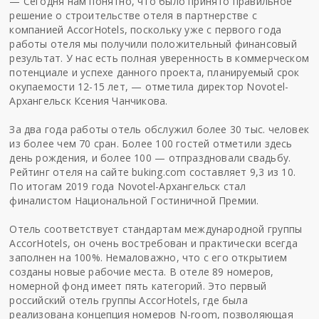
— Сегодня нам понятно, что было принято правильное
решение о строительстве отеля в партнерстве с
компанией AccorHotels, поскольку уже с первого года
работы отеля мы получили положительный финансовый
результат. У нас есть полная уверенность в коммерческом
потенциале и успехе данного проекта, планируемый срок
окупаемости 12-15 лет, — отметила директор Novotel-
Архангельск Ксения Чанчикова.
За два года работы отель обслужил более 30 тыс. человек
из более чем 70 сран. Более 100 гостей отметили здесь
день рождения, и более 100 — отпраздновали свадьбу.
Рейтинг отеля на сайте buking.com составляет 9,3 из 10.
По итогам 2019 года Novotel-Архангельск стал
финалистом Национальной Гостиничной Премии.
Отель соответствует стандартам международной группы
AccorHotels, он очень востребован и практически всегда
заполнен на 100%. Немаловажно, что с его открытием
созданы новые рабочие места. В отеле 89 номеров,
номерной фонд имеет пять категорий. Это первый
российский отель группы AccorHotels, где была
реализована концепция номеров N-room, позволяющая