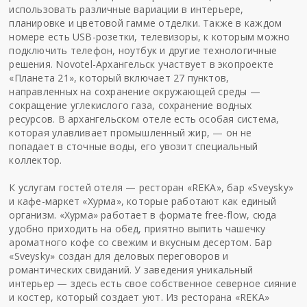
использовать различные вариации в интерьере,
планировке и цветовой гамме отделки. Также в каждом
номере есть USB-розетки, телевизоры, к которым можно
подключить телефон, ноутбук и другие технологичные
решения. Novotel-Архангельск участвует в экопроекте
«Планета 21», который включает 27 пунктов,
направленных на сохранение окружающей среды —
сокращение углекислого газа, сохранение водных
ресурсов. В архангельском отеле есть особая система,
которая улавливает промышленный жир, — он не
попадает в сточные воды, его увозит специальный
коллектор.
К услугам гостей отеля — ресторан «REKA», бар «Sveysky»
и кафе-маркет «Хурма», которые работают как единый
организм. «Хурма» работает в формате free-flow, сюда
удобно приходить на обед, приятно выпить чашечку
ароматного кофе со свежим и вкусным десертом. Бар
«Sveysky» создан для деловых переговоров и
романтических свиданий. У заведения уникальный
интерьер — здесь есть свое собственное северное сияние
и костер, который создает уют. Из ресторана «REKA»