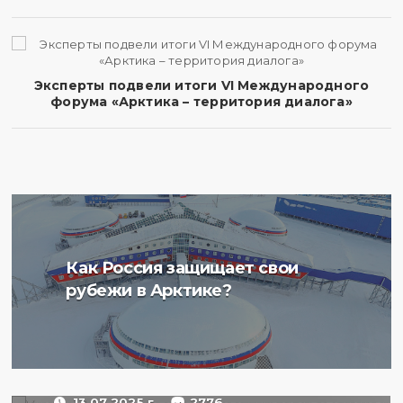
Эксперты подвели итоги VI Международного
форума «Арктика – территория диалога»
Ученые Арктического
Как Россия защищает свои
плавучего университета
рубежи в Арктике?
начали изучение
радиоактивности донных
отложений в Баренцевом
море
13.07.2025 г.
2776