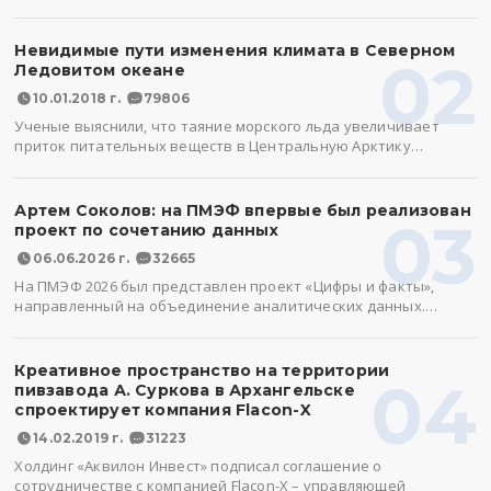
Невидимые пути изменения климата в Северном
02
Ледовитом океане
10.01.2018 г.
79806
Ученые выяснили, что таяние морского льда увеличивает
приток питательных веществ в Центральную Арктику…
Артем Соколов: на ПМЭФ впервые был реализован
03
проект по сочетанию данных
06.06.2026 г.
32665
На ПМЭФ 2026 был представлен проект «Цифры и факты»,
направленный на объединение аналитических данных.…
Креативное пространство на территории
04
пивзавода А. Суркова в Архангельске
спроектирует компания Flacon-X
14.02.2019 г.
31223
Холдинг «Аквилон Инвест» подписал соглашение о
сотрудничестве с компанией Flacon-X – управляющей