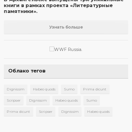
книги в рамках проекта «Литературные
памятники».
Узнать больше
Облако тегов
Dignissim
Habeo quods
Sumo
Prima dicunt
Scripser
Dignissim
Habeo quods
Sumo
Prima dicunt
Scripser
Dignissim
Habeo quods