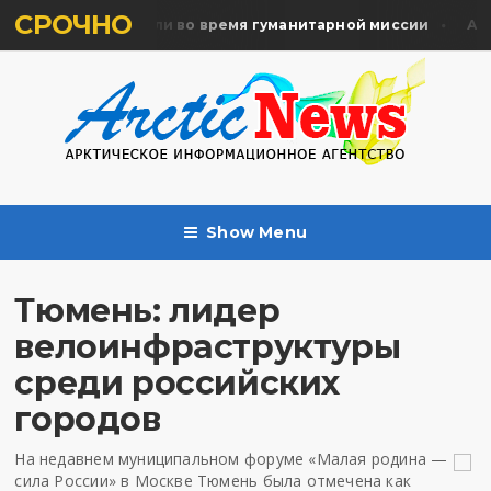
СРОЧНО
ять жертв почтили во время гуманитарной миссии
Арха
Show Menu
Тюмень: лидер
велоинфраструктуры
среди российских
городов
На недавнем муниципальном форуме «Малая родина —
сила России» в Москве Тюмень была отмечена как