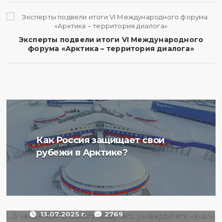
Эксперты подвели итоги VI Международного
форума «Арктика – территория диалога»
Ученые Арктического
Как Россия защищает свои
плавучего университета
рубежи в Арктике?
начали изучение
радиоактивности донных
отложений в Баренцевом
море
13.07.2025 г.
2769