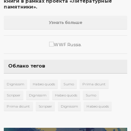
книги в рамках проекта «Литературные
памятники».
Узнать больше
Облако тегов
Dignissim
Habeo quods
Sumo
Prima dicunt
Scripser
Dignissim
Habeo quods
Sumo
Prima dicunt
Scripser
Dignissim
Habeo quods