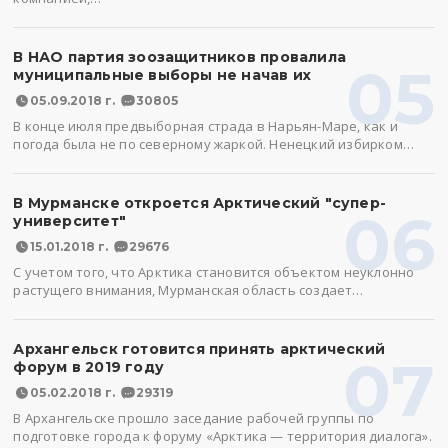
В НАО партия зоозащитников провалила
05
муниципальные выборы не начав их
05.09.2018 г.
30805
В конце июля предвыборная страда в Нарьян-Маре, как и
погода была не по северному жаркой. Ненецкий избирком…
В Мурманске откроется Арктический "супер-
06
университет"
15.01.2018 г.
29676
С учетом того, что Арктика становится объектом неуклонно
растущего внимания, Мурманская область создает…
Архангельск готовится принять арктический
07
форум в 2019 году
05.02.2018 г.
29319
В Архангельске прошло заседание рабочей группы по
подготовке города к форуму «Арктика — территория диалога».