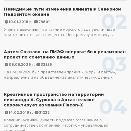
Невидимые пути изменения климата в Северном
02
Ледовитом океане
10.01.2018 г.
79801
Ученые выяснили, что таяние морского льда увеличивает
приток питательных веществ в Центральную Арктику…
Артем Соколов: на ПМЭФ впервые был реализован
03
проект по сочетанию данных
06.06.2026 г.
32556
На ПМЭФ 2026 был представлен проект «Цифры и факты»,
направленный на объединение аналитических данных.…
Креативное пространство на территории
04
пивзавода А. Суркова в Архангельске
спроектирует компания Flacon-X
14.02.2019 г.
31222
Холдинг «Аквилон Инвест» подписал соглашение о
сотрудничестве с компанией Flacon-X – управляющей
компанией,…