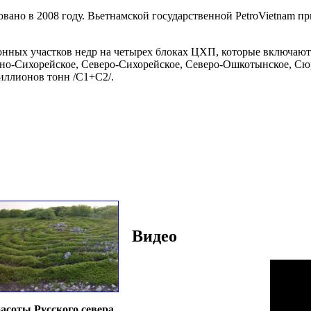
ано в 2008 году. Вьетнамской государственной PetroVietnam пр
нных участков недр на четырех блоках ЦХП, которые включают 
чно-Сихорейское, Северо-Сихорейское, Северо-Ошкотынское, С
иллионов тонн /С1+С2/.
Видео
асоты Русского севера