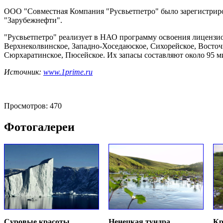
ООО "Совместная Компания "Русвьетпетро" было зарегистриров
"Зарубежнефти".
"Русвьетпетро" реализует в НАО программу освоения лицензио
Верхнеколвинское, Западно-Хоседаюское, Сихорейское, Восто
Сюрхаратинское, Пюсейское. Их запасы составляют около 95 м
Источник:
www.1prime.ru
Просмотров: 470
Фотогалереи
Суровые красоты
Ненецкая тундра
Кр