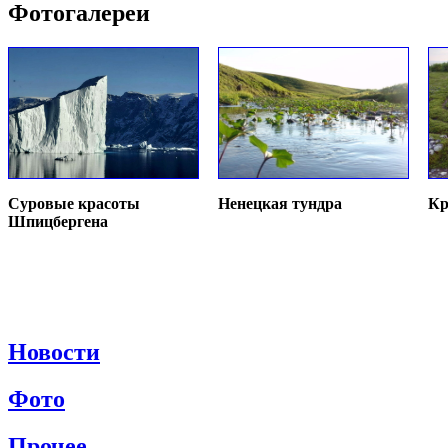
Фотогалереи
Суровые красоты
Ненецкая тундра
Кр
Шпицбергена
Новости
Фото
Прочее