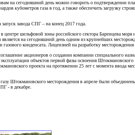
овам на сегодняшний день можно говорить о подтверждении пла
ардов кубометров газа в год, а также обеспечить загрузку стро
 запуск завода СПГ – на конец 2017 года.
 центре шельфовой зоны российского сектора Баренцева моря на
 является на сегодняшний день одним из крупнейших месторожд
нн газового конденсата. Лицензией на разработку месторождени
ли соглашение акционеров о создании компании специального наз
и эксплуатации объектов первой фазы освоения Штокмановского
кмановского проекта на протяжении 25 лет с момента ввода ме
азу Штокмановского месторождения в апреле были объединены 
ПГ - в декабре.