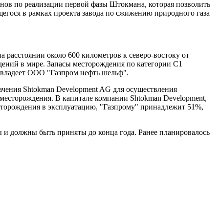
нов по реализации первой фазы Штокмана, которая позволить
ящегося в рамках проекта завода по сжижению природного газа
 расстоянии около 600 километров к северо-востоку от
ений в мире. Запасы месторождения по категории С1
я владеет ООО "Газпром нефть шельф".
начения Shtokman Development AG для осуществления
 месторождения. В капитале компании Shtokman Development,
сторождения в эксплуатацию, "Газпрому" принадлежит 51%,
и должны быть приняты до конца года. Ранее планировалось