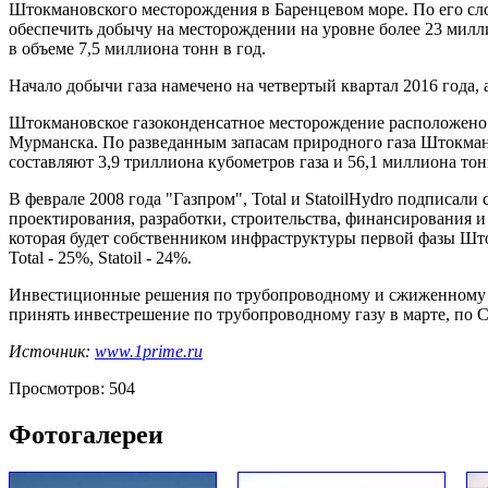
Штокмановского месторождения в Баренцевом море. По его сл
обеспечить добычу на месторождении на уровне более 23 милли
в объеме 7,5 миллиона тонн в год.
Начало добычи газа намечено на четвертый квартал 2016 года, а
Штокмановское газоконденсатное месторождение расположено в
Мурманска. По разведанным запасам природного газа Штокман
составляют 3,9 триллиона кубометров газа и 56,1 миллиона то
В феврале 2008 года "Газпром", Total и StatoilHydro подписа
проектирования, разработки, строительства, финансирования 
которая будет собственником инфраструктуры первой фазы Што
Total - 25%, Statoil - 24%.
Инвестиционные решения по трубопроводному и сжиженному г
принять инвестрешение по трубопроводному газу в марте, по С
Источник:
www.1prime.ru
Просмотров: 504
Фотогалереи