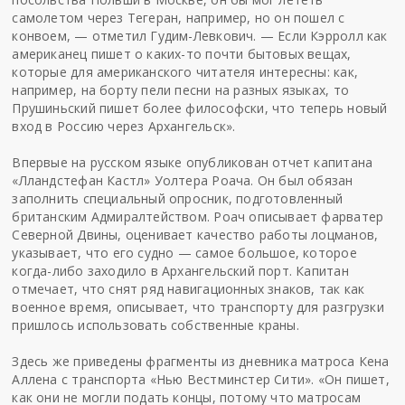
самолетом через Тегеран, например, но он пошел с
конвоем, — отметил Гудим-Левкович. — Если Кэрролл как
американец пишет о каких-то почти бытовых вещах,
которые для американского читателя интересны: как,
например, на борту пели песни на разных языках, то
Прушиньский пишет более философски, что теперь новый
вход в Россию через Архангельск».
Впервые на русском языке опубликован отчет капитана
«Лландстефан Кастл» Уолтера Роача. Он был обязан
заполнить специальный опросник, подготовленный
британским Адмиралтейством. Роач описывает фарватер
Северной Двины, оценивает качество работы лоцманов,
указывает, что его судно — самое большое, которое
когда-либо заходило в Архангельский порт. Капитан
отмечает, что снят ряд навигационных знаков, так как
военное время, описывает, что транспорту для разгрузки
пришлось использовать собственные краны.
Здесь же приведены фрагменты из дневника матроса Кена
Аллена с транспорта «Нью Вестминстер Сити». «Он пишет,
как они не могли подать концы, потому что матросам