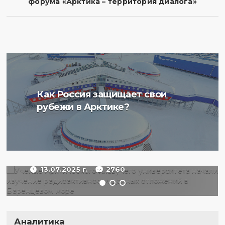
форума «Арктика – территория диалога»
Ученые Арктического
Как Россия защищает свои
плавучего университета
рубежи в Арктике?
начали изучение
радиоактивности донных
отложений в Баренцевом
море
13.07.2025 г.
2760
Аналитика