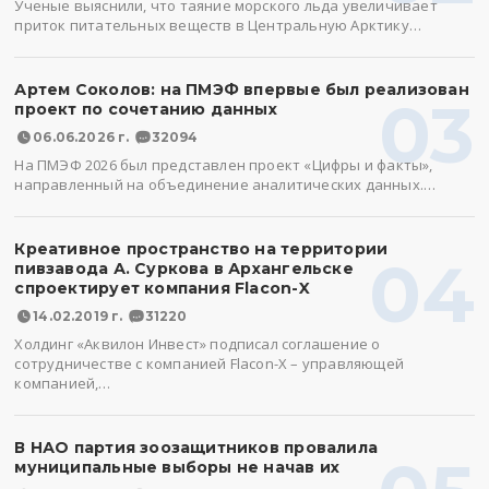
Ученые выяснили, что таяние морского льда увеличивает
приток питательных веществ в Центральную Арктику…
Артем Соколов: на ПМЭФ впервые был реализован
03
проект по сочетанию данных
06.06.2026 г.
32094
На ПМЭФ 2026 был представлен проект «Цифры и факты»,
направленный на объединение аналитических данных.…
Креативное пространство на территории
04
пивзавода А. Суркова в Архангельске
спроектирует компания Flacon-X
14.02.2019 г.
31220
Холдинг «Аквилон Инвест» подписал соглашение о
сотрудничестве с компанией Flacon-X – управляющей
компанией,…
В НАО партия зоозащитников провалила
муниципальные выборы не начав их