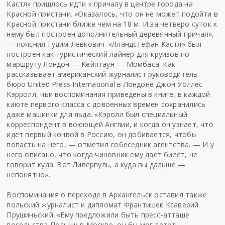
Кастл» пришлось идти к причалу в центре города на
Красной пристани. «Оказалось, что он не может подойти в
Красной пристани ближе чем на 18 м. И за четверо суток к
нему был построен дополнительный деревянный причал»,
— пояснил Гудим-Левкович. «Лландстефан Кастл» был
построен как туристический лайнер для круизов по
маршруту Лондон — Кейптаун — Момбаса. Как
рассказывает американский журналист руководитель
бюро United Press International в Лондоне Джон Уоллес
Кэрролл, чьи воспоминания приведены в книге, в каждой
каюте первого класса с довоенных времен сохранились
даже машинки для льда. «Кэролл был специальный
корреспондент в воюющей Англии, и когда он узнает, что
идет первый конвой в Россию, он добивается, чтобы
попасть на него, — отметил собеседник агентства. — И у
него описано, что когда чиновник ему дает билет, не
говорит куда. Вот Ливерпуль, а куда вы дальше —
непонятно».
Воспоминания о переходе в Архангельск оставил также
польский журналист и дипломат Франтишек Ксаверий
Прушиньский. «Ему предложили быть пресс-атташе
посольства Польши в Москве, он бы мог лететь