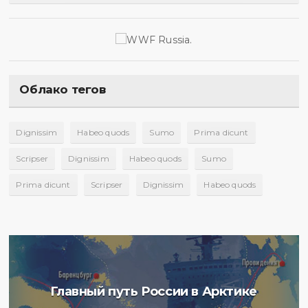
Облако тегов
Dignissim
Habeo quods
Sumo
Prima dicunt
Scripser
Dignissim
Habeo quods
Sumo
Prima dicunt
Scripser
Dignissim
Habeo quods
Главный путь России в Арктике