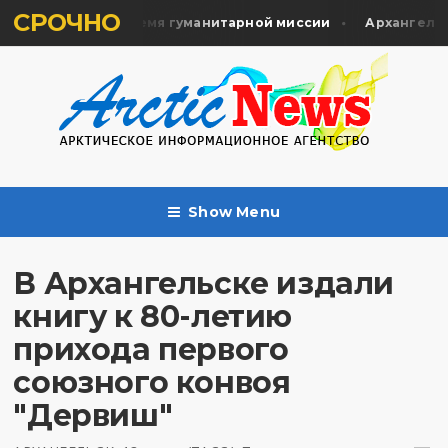
СРОЧНО
в почтили во время гуманитарной миссии
Архангельск с
Show Menu
В Архангельске издали
книгу к 80-летию
прихода первого
союзного конвоя
"Дервиш"