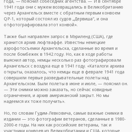
года, — пояснил собеседник агентства. — И в сентябре
1941 года они с мужем возвращались в Великобританию
через Архангельск вместе с обратным первым конвоем
QP-1, который состоял из судов „Дервиша“, и она
отфотографировала этот конвой».
Также был направлен запрос в Мэриленд (США), где
хранится архив люфтваффе. Известны немецкие
аэрофотосъемки Архангельска, сделанные во время и
после бомбежек в 1942 году. Но, как в ходе работы
выяснил автор, немцы несколько раз фотографировали
Архангельск с воздуха еще в 1941 году. «Каталоги архива
открыты, оказалось, что немцы еще в феврале 1941 года
совершили первые разведывательные полеты над
Архангельском. Были полеты в июне и июле, — пояснил он.
— Эти снимки можно заказать, но сейчас ковидные
ограничения, и архив американский закрыт. Но мы
надеемся их тоже получить».
Но, по словам Гудим-Левковича, самые важные снимки в
издании — это фотографии ветеранов, сделанные в 1980-
2000-е годы. На них как российские ветераны, так и
участники конвоев из Великобритании и США, которые