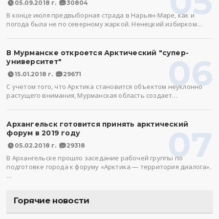
05
05.09.2018 г.
30804
В конце июля предвыборная страда в Нарьян-Маре, как и
погода была не по северному жаркой. Ненецкий избирком…
В Мурманске откроется Арктический "супер-
06
университет"
15.01.2018 г.
29671
С учетом того, что Арктика становится объектом неуклонно
растущего внимания, Мурманская область создает…
Архангельск готовится принять арктический
07
форум в 2019 году
05.02.2018 г.
29318
В Архангельске прошло заседание рабочей группы по
подготовке города к форуму «Арктика — территория диалога».
…
Горячие новости