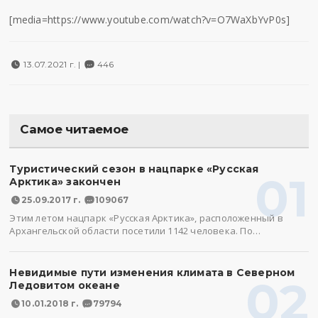
[media=https://www.youtube.com/watch?v=O7WaXbYvP0s]
13.07.2021 г. |
446
Самое читаемое
Туристический сезон в нацпарке «Русская
01
Арктика» закончен
25.09.2017 г.
109067
Этим летом нацпарк «Русская Арктика», расположенный в
Архангельской области посетили 1142 человека. По…
Невидимые пути изменения климата в Северном
02
Ледовитом океане
10.01.2018 г.
79794