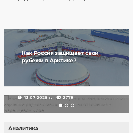
Ученые Арктического
Как Россия защищает свои
плавучего университета
рубежи в Арктике?
начали изучение
радиоактивности донных
отложений в Баренцевом
море
13.07.2025 г.
2779
Аналитика