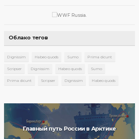
Облако тегов
Dignissim
Habeo quods
Sumo
Prima dicunt
Scripser
Dignissim
Habeo quods
Sumo
Prima dicunt
Scripser
Dignissim
Habeo quods
Главный путь России в Арктике