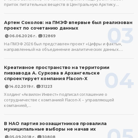
приток питательных веществ в Центральную Арктику…
Артем Соколов: на ПМЭФ впервые был реализован
03
проект по сочетанию данных
06.06.2026 г.
32869
На ПМЭФ 2026 был представлен проект «Цифры и факты»,
направленный на объединение аналитических данных.…
Креативное пространство на территории
04
пивзавода А. Суркова в Архангельске
спроектирует компания Flacon-X
14.02.2019 г.
31223
Холдинг «Аквилон Инвест» подписал соглашение о
сотрудничестве с компанией Flacon-X – управляющей
компанией,…
В НАО партия зоозащитников провалила
05
муниципальные выборы не начав их
05.09.2018 г.
30808