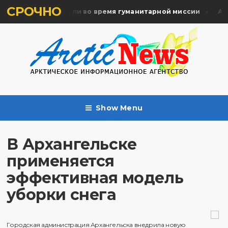
СРОЧНО
ять жертв почтили во время гуманитарной миссии
Арха
Show Menu
В Архангельске
применяется
эффективная модель
уборки снега
Городская администрация Архангельска внедрила новую