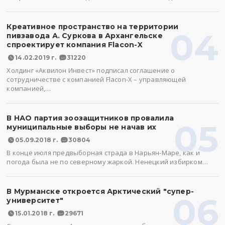
Креативное пространство на территории
04
пивзавода А. Суркова в Архангельске
спроектирует компания Flacon-X
14.02.2019 г.
31220
Холдинг «Аквилон Инвест» подписал соглашение о
сотрудничестве с компанией Flacon-X – управляющей
компанией,…
В НАО партия зоозащитников провалила
05
муниципальные выборы не начав их
05.09.2018 г.
30804
В конце июля предвыборная страда в Нарьян-Маре, как и
погода была не по северному жаркой. Ненецкий избирком…
В Мурманске откроется Арктический "супер-
06
университет"
15.01.2018 г.
29671