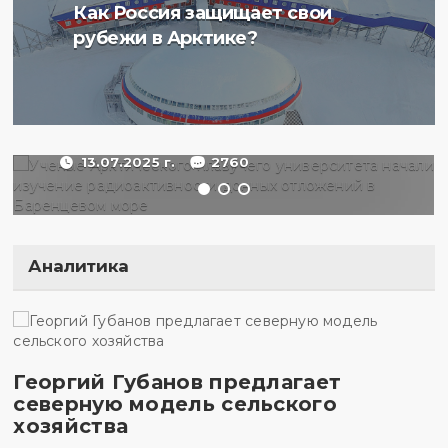
Ученые Арктического
Как Россия защищает свои
плавучего университета
рубежи в Арктике?
начали изучение
радиоактивности донных
отложений в Баренцевом
море
13.07.2025 г.
2760
Аналитика
Георгий Губанов предлагает
северную модель сельского
хозяйства