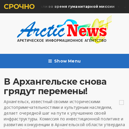
СРОЧНО
мять жертв почтили во время гуманитарной миссии
Арха
Show Menu
В Архангельске снова
грядут перемены!
Архангельск, известный своими историческими
достопримечательностями и культурным наследием,
делает очередной шаг на пути к улучшению своей
инфраструктуры. Комиссия по инвестиционной политике и
развитию конкуренции в Архангельской области утвердила