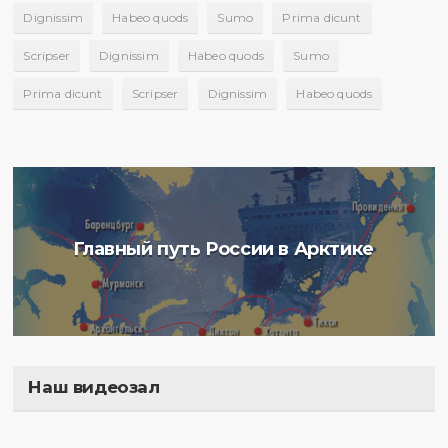
Dignissim
Habeo quods
Sumo
Prima dicunt
Scripser
Dignissim
Habeo quods
Sumo
Prima dicunt
Scripser
Dignissim
Habeo quods
Главный путь России в Арктике
Наш видеозал
Полигон