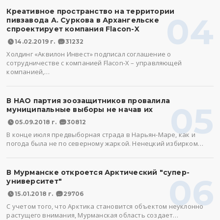
Креативное пространство на территории
04
пивзавода А. Суркова в Архангельске
спроектирует компания Flacon-X
14.02.2019 г.
31232
Холдинг «Аквилон Инвест» подписал соглашение о
сотрудничестве с компанией Flacon-X – управляющей
компанией,…
В НАО партия зоозащитников провалила
05
муниципальные выборы не начав их
05.09.2018 г.
30812
В конце июля предвыборная страда в Нарьян-Маре, как и
погода была не по северному жаркой. Ненецкий избирком…
В Мурманске откроется Арктический "супер-
06
университет"
15.01.2018 г.
29706
С учетом того, что Арктика становится объектом неуклонно
растущего внимания, Мурманская область создает…