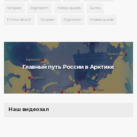
Scripser
Dignissim
Habeo quods
Sumo
Prima dicunt
Scripser
Dignissim
Habeo quods
Главный путь России в Арктике
Наш видеозал
Полигон