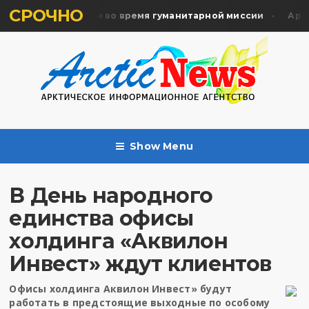
СРОЧНО
ть жертв почтили во время гуманитарной миссии
Архан
Show Menu
В День народного
единства офисы
холдинга «Аквилон
Инвест» ждут клиентов
Офисы холдинга Аквилон Инвест» будут
работать в предстоящие выходные по особому