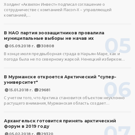
Холдинг «Аквилон Инвест» подписал соглашение о
сотрудничестве с компанией Flacon-X – управляющей
компанией,…
В НАО партия зоозащитников провалила
05
муниципальные выборы не начав их
05.09.2018 г.
30808
В конце июля предвыборная страда в Нарьян-Маре, как и
погода была не по северному жаркой. Ненецкий избирком…
В Мурманске откроется Арктический "супер-
06
университет"
15.01.2018 г.
29681
С учетом того, что Арктика становится объектом неуклонно
растущего внимания, Мурманская область создает…
Архангельск готовится принять арктический
07
форум в 2019 году
05.02.2018 г.
29320