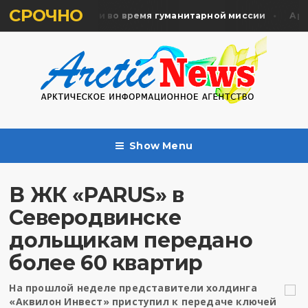
СРОЧНО
ть жертв почтили во время гуманитарной миссии
Архан
Show Menu
В ЖК «PARUS» в
Северодвинске
дольщикам передано
более 60 квартир
На прошлой неделе представители холдинга
«Аквилон Инвест» приступил к передаче ключей