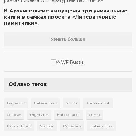
В Архангельске выпущены три уникальные
книги в рамках проекта «Литературные
памятники».
Узнать больше
Облако тегов
Dignissim
Habeo quods
Sumo
Prima dicunt
Scripser
Dignissim
Habeo quods
Sumo
Prima dicunt
Scripser
Dignissim
Habeo quods