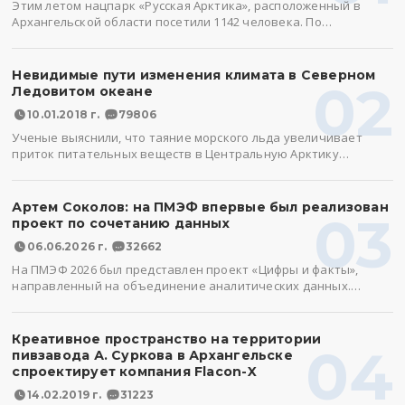
Этим летом нацпарк «Русская Арктика», расположенный в
Архангельской области посетили 1142 человека. По…
Невидимые пути изменения климата в Северном
02
Ледовитом океане
10.01.2018 г.
79806
Ученые выяснили, что таяние морского льда увеличивает
приток питательных веществ в Центральную Арктику…
Артем Соколов: на ПМЭФ впервые был реализован
03
проект по сочетанию данных
06.06.2026 г.
32662
На ПМЭФ 2026 был представлен проект «Цифры и факты»,
направленный на объединение аналитических данных.…
Креативное пространство на территории
04
пивзавода А. Суркова в Архангельске
спроектирует компания Flacon-X
14.02.2019 г.
31223