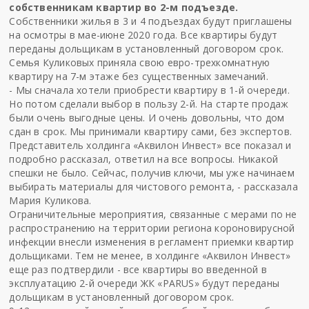
собственникам квартир во 2-м подъезде.
Собственники жилья в 3 и 4 подъездах будут приглашены
на осмотры в мае-июне 2020 года. Все квартиры будут
переданы дольщикам в установленный договором срок.
Семья Куликовых приняла свою евро-трехкомнатную
квартиру на 7-м этаже без существенных замечаний.
- Мы сначала хотели приобрести квартиру в 1-й очереди.
Но потом сделали выбор в пользу 2-й. На старте продаж
были очень выгодные цены. И очень довольны, что дом
сдан в срок. Мы принимали квартиру сами, без экспертов.
Представитель холдинга «Аквилон Инвест» все показал и
подробно рассказал, ответил на все вопросы. Никакой
спешки не было. Сейчас, получив ключи, мы уже начинаем
выбирать материалы для чистового ремонта, - рассказала
Мария Куликова.
Ограничительные мероприятия, связанные с мерами по не
распространению на территории региона короновирусной
инфекции внесли изменения в регламент приемки квартир
дольщиками. Тем не менее, в холдинге «Аквилон Инвест»
еще раз подтвердили - все квартиры во введенной в
эксплуатацию 2-й очереди ЖК «PARUS» будут переданы
дольщикам в установленный договором срок.