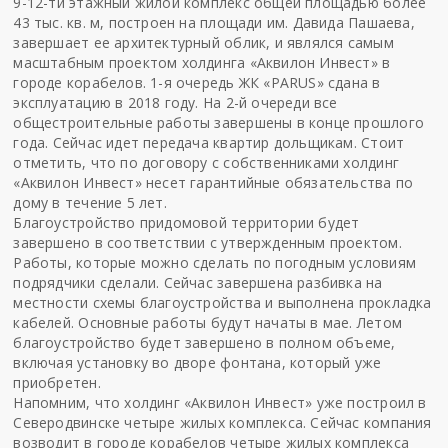
9-12-ти этажный жилой комплекс общей площадью более
43 тыс. кв. м, построен на площади им. Давида Пашаева,
завершает ее архитектурный облик, и являлся самым
масштабным проектом холдинга «Аквилон Инвест» в
городе корабелов. 1-я очередь ЖК «PARUS» сдана в
эксплуатацию в 2018 году. На 2-й очереди все
общестроительные работы завершены в конце прошлого
года. Сейчас идет передача квартир дольщикам. Стоит
отметить, что по договору с собственниками холдинг
«Аквилон Инвест» несет гарантийные обязательства по
дому в течение 5 лет.
Благоустройство придомовой территории будет
завершено в соответствии с утвержденным проектом.
Работы, которые можно сделать по погодным условиям
подрядчики сделали. Сейчас завершена разбивка на
местности схемы благоустройства и выполнена прокладка
кабелей. Основные работы будут начаты в мае. Летом
благоустройство будет завершено в полном объеме,
включая установку во дворе фонтана, который уже
приобретен.
Напомним, что холдинг «Аквилон Инвест» уже построил в
Северодвинске четыре жилых комплекса. Сейчас компания
возводит в городе корабелов четыре жилых комплекса