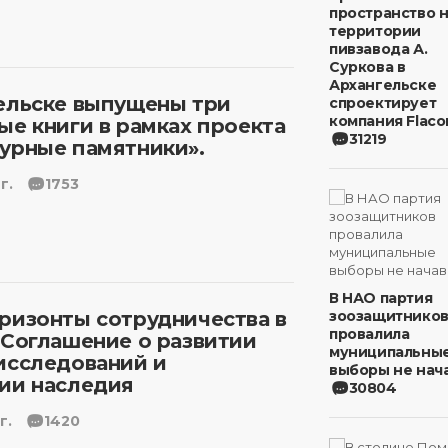
пространство 
территории
пивзавода А.
Суркова в
Архангельске
ельске выпущены три
спроектирует
компания Flaco
ые книги в рамках проекта
31219
урные памятники».
г.
1753
В НАО партия
ризонты сотрудничества в
зоозащитнико
провалила
 Соглашение о развитии
муниципальны
исследований и
выборы не нача
ии наследия
30804
г.
1420