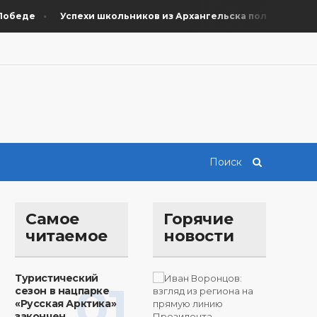
де
Успехи школьников из Архангельска получили поддерж
Самое
Горячие
читаемое
новости
Туристический
01
сезон в нацпарке
«Русская Арктика»
закончен