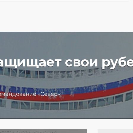
защищает свои руб
вучего
Бизнес
омандование «Север»
чение
обещан
пробле
 море
кредит
15.01.202