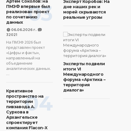
Артем Соколов: на
Эксперт Коробов: На
03
ПМЭФ впервые был
дне наших рек и
реализован проект
морей скрываются
по сочетанию
реальные угрозы
данных
06.06.2026 г.
32021
На ПМЭФ 2026 был
представлен проект
«Цифры и факты»,
направленный на
объединение
Эксперты подвели
аналитических данных.
итоги VI
…
Международного
форума «Арктика –
территория
диалога»
Креативное
04
пространство на
территории
пивзавода А.
Суркова в
Архангельске
спроектирует
компания Flacon-X