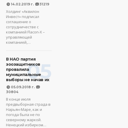
14.02.2019 г.
31219
Холдинг «Аквилон
Инвест» подписал
соглашение о
сотрудничестве с
компанией Flacon-X –
управляющей
компанией,…
В НАО партия
05
зоозащитников
провалила
муниципальные
выборы не начав их
05.09.2018 г.
30804
В конце июля
предвыборная страда в
Нарьян-Маре, как и
погода была не по
северному жаркой.
Ненецкий избирком…