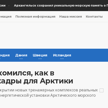
Архангельск сохранил уникальную морскую память о Побе
рмация
Полезная информация
Наша миссия
Контакты
ндия
Дания
Швеция
Исландия
омился, как в
кадры для Арктики
открытии новых тренажерных комплексов реальных
энергетической установки Арктического морского