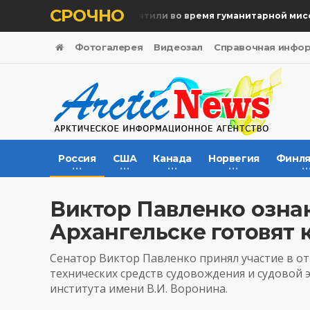
СРОЧНО
Память жертв почтили во время гуманитарной миссии
Фотогалерея
Видеозал
Справочная инфо
Россия
США
Канада
Норвегия
Финля
Виктор Павленко ознак
Архангельске готовят 
Сенатор Виктор Павленко принял участие в 
технических средств судовождения и судовой 
института имени В.И. Воронина.