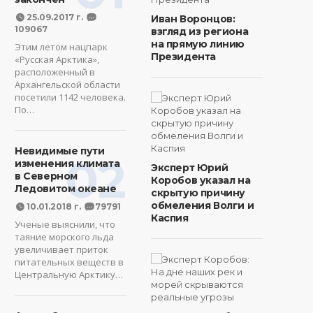
25.09.2017 г.
Иван Воронцов:
109067
взгляд из региона
на прямую линию
Этим летом нацпарк
Президента
«Русская Арктика»,
расположенный в
Архангельской области
посетили 1142 человека.
По…
Невидимые пути
02
изменения климата
Эксперт Юрий
в Северном
Коробов указал на
Ледовитом океане
скрытую причину
обмеления Волги и
10.01.2018 г.
79791
Каспия
Ученые выяснили, что
таяние морского льда
увеличивает приток
питательных веществ в
Центральную Арктику…