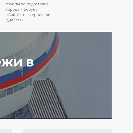
группы по подготовке
города к форуму
«Арктика — территория
диалога».…
ежи в
у вредят пустые
ия: Юрий Коробов о
мах чрезмерного
ования в РФ
4 г.
3632