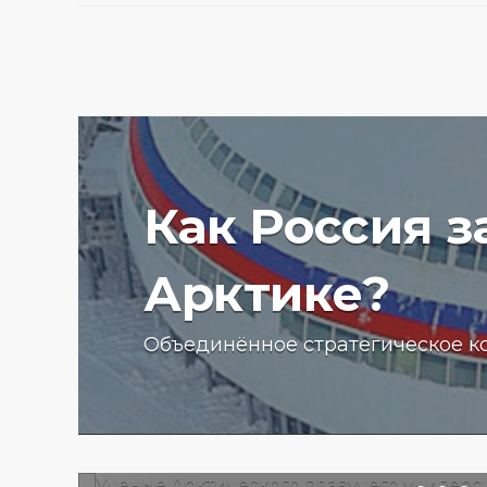
Как Россия 
Арктике?
Ученые Арктического пла
Объединённое стратегическое к
университета начали изу
радиоактивности донных
отложений в Баренцевом
13.07.2025 г.
2755