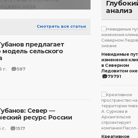
Глубоки
анализ
Смотреть все статьи
Губанов предлагает
 модель сельского
Невидимые пу
а
изменения кли
в Северном
 г.
587
Ледовитом оке
79791
Губанов: Север —
ческий ресурс России
 г.
1517
Креативное