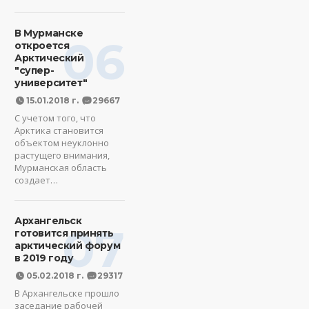
В Мурманске
06
откроется
Арктический
"супер-
университет"
15.01.2018 г.
29667
С учетом того, что
Арктика становится
объектом неуклонно
растущего внимания,
Мурманская область
создает…
Архангельск
07
готовится принять
арктический форум
в 2019 году
05.02.2018 г.
29317
В Архангельске прошло
заседание рабочей