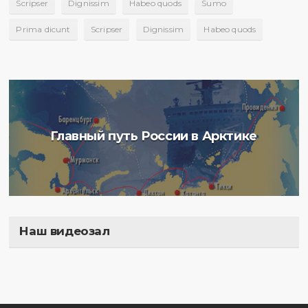
Scripser
Dignissim
Habeo quods
Sumo
Prima dicunt
Scripser
Dignissim
Habeo quods
Главный путь России в Арктике
Наш видеозал
Полигон