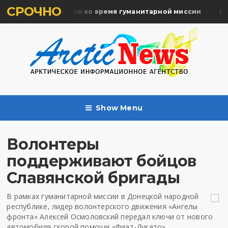
СРОЧНО
мять жертв почтили во время гуманитарной миссии
Арха
Show Menu
Волонтеры
поддерживают бойцов
Славянской бригады
В рамках гуманитарной миссии в Донецкой народной
республике, лидер волонтерского движения «Ангелы
фронта» Алексей Осмоловский передал ключи от нового
автомобиля скорой помощи «Фиат-Дукато»