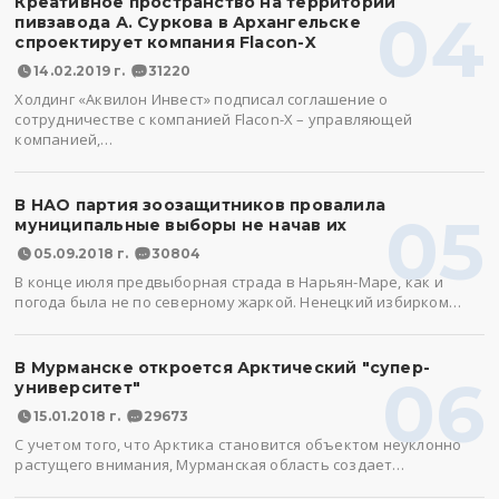
Креативное пространство на территории
04
пивзавода А. Суркова в Архангельске
спроектирует компания Flacon-X
14.02.2019 г.
31220
Холдинг «Аквилон Инвест» подписал соглашение о
сотрудничестве с компанией Flacon-X – управляющей
компанией,…
В НАО партия зоозащитников провалила
05
муниципальные выборы не начав их
05.09.2018 г.
30804
В конце июля предвыборная страда в Нарьян-Маре, как и
погода была не по северному жаркой. Ненецкий избирком…
В Мурманске откроется Арктический "супер-
06
университет"
15.01.2018 г.
29673
С учетом того, что Арктика становится объектом неуклонно
растущего внимания, Мурманская область создает…