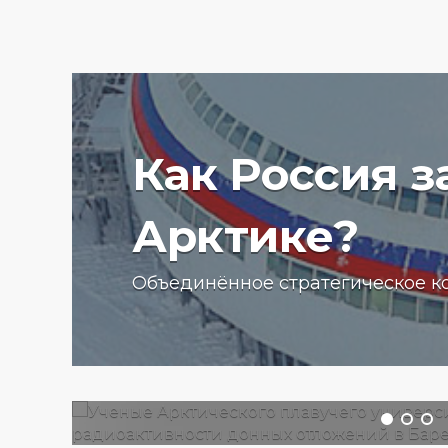
Как Россия 
Арктике?
Ученые Арктического пла
Объединённое стратегическое к
университета начали изу
радиоактивности донных
отложений в Баренцевом
13.07.2025 г.
2789