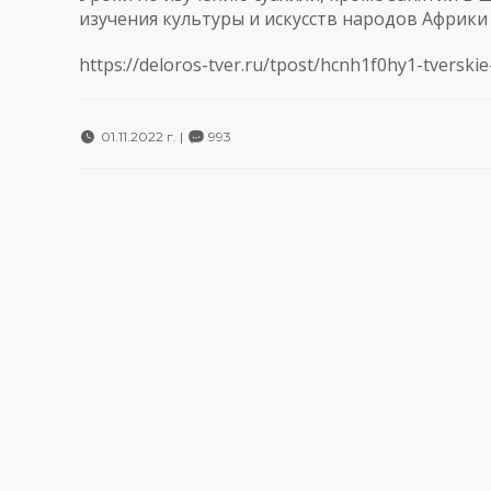
изучения культуры и искусств народов Африки 
https://deloros-tver.ru/tpost/hcnh1f0hy1-tverskie-
01.11.2022 г. |
993