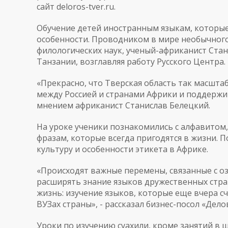
сайт
deloros-tver.ru
.
Обучение детей иностранным языкам, которые 
особенности. Проводником в мире необычного
филологических наук, ученый-африканист Стан
Танзании, возглавляя работу Русского Центра.
«Прекрасно, что Тверская область так масшт
между Россией и странами Африки и поддержив
мнением африканист Станислав Белецкий.
На уроке ученики познакомились с алфавитом
фразам, которые всегда пригодятся в жизни. 
культуру и особенности этикета в Африке.
«Происходят важные перемены, связанные с 
расширять знание языков дружественных стра
жизнь: изучение языков, которые еще вчера сч
ВУЗах страны», - рассказал бизнес-посол «Дел
Уроки по изучению суахили, кроме занятий в 