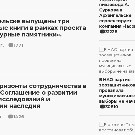
пивзавода А.
Суркова в
Архангельске
ельске выпущены три
спроектирует
компания Flaco
ые книги в рамках проекта
31228
урные памятники».
г.
1771
В НАО партия
ризонты сотрудничества в
зоозащитнико
провалила
 Соглашение о развитии
муниципальны
исследований и
выборы не нача
ии наследия
30810
г.
1426