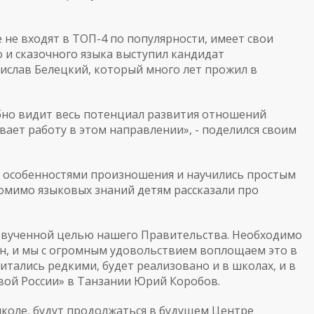
не входят в ТОП-4 по популярности, имеет свои
 и сказочного языка выступил кандидат
ислав Белецкий, который много лет прожил в
абно видит весь потенциал развития отношений
ает работу в этом направлении», - поделился своим
, особенностями произношения и научились простым
Помимо языковых знаний детям рассказали про
озвученной целью нашего Правительства. Необходимо
н, и мы с огромным удовольствием воплощаем это в
итались редкими, будет реализовано и в школах, и в
овой России» в Танзании Юрий Коробов.
школе, будут продолжаться в будущем Центре