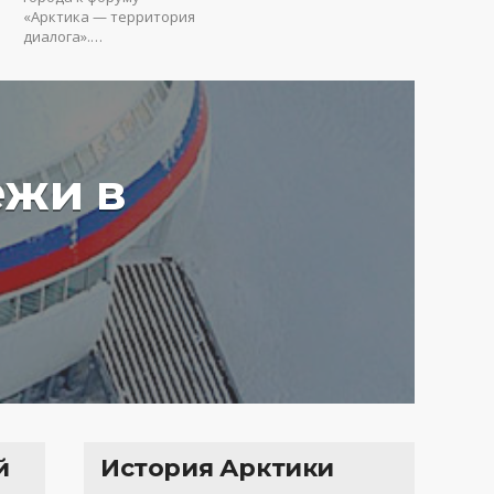
«Арктика — территория
диалога».…
ежи в
у вредят пустые
ия: Юрий Коробов о
мах чрезмерного
ования в РФ
4 г.
3657
й
История Арктики