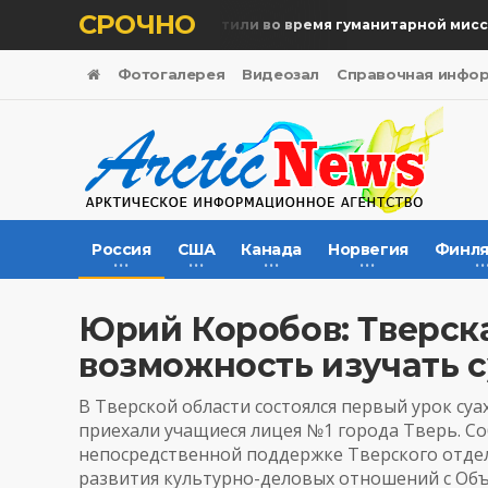
СРОЧНО
Память жертв почтили во время гуманитарной миссии
Фотогалерея
Видеозал
Справочная инфо
Россия
США
Канада
Норвегия
Финля
Юрий Коробов: Тверск
возможность изучать 
В Тверской области состоялся первый урок су
приехали учащиеся лицея №1 города Тверь. С
непосредственной поддержке Тверского отде
развития культурно-деловых отношений с Объ