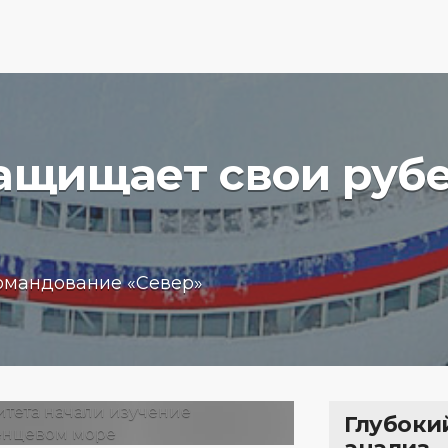
защищает свои руб
вучего
Бизнес
омандование «Север»
чение
обещан
пробле
 море
кредит
15.01.202
Глубоки