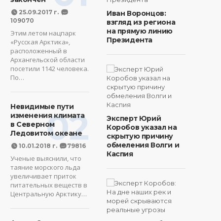
25.09.2017 г.
Иван Воронцов:
109070
взгляд из региона
на прямую линию
Этим летом нацпарк
Президента
«Русская Арктика»,
расположенный в
Архангельской области
посетили 1142 человека.
По…
Невидимые пути
02
изменения климата
Эксперт Юрий
в Северном
Коробов указал на
Ледовитом океане
скрытую причину
обмеления Волги и
10.01.2018 г.
79816
Каспия
Ученые выяснили, что
таяние морского льда
увеличивает приток
питательных веществ в
Центральную Арктику…