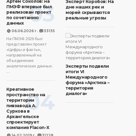
Артем Соколов: на
Эксперт Коробов: На
03
ПМЭФ впервые был
дне наших рек и
реализован проект
морей скрываются
по сочетанию
реальные угрозы
данных
06.06.2026 г.
33135
На ПМЭФ 2026 был
представлен проект
«Цифры и факты»,
направленный на
объединение
аналитических данных.
Эксперты подвели
…
итоги VI
Международного
форума «Арктика –
территория
Креативное
04
диалога»
пространство на
территории
пивзавода А.
Суркова в
Архангельске
спроектирует
компания Flacon-X
14.02.2019 г.
31228