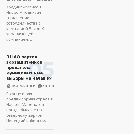
Холдинг «Аквилон
Инвест» подписал
соглашение о
сотрудничестве с
компанией Flacon-X –
управляющей
компанией,…
В НАО партия
05
зоозащитников
провалила
муниципальные
выборы не начав их
05.09.2018 г.
30810
В конце июля
предвыборная страда в
Нарьян-Маре, как и
погода была не по
северному жаркой.
Ненецкий избирком…