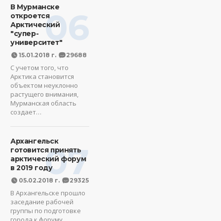
В Мурманске
06
откроется
Арктический
"супер-
университет"
15.01.2018 г.
29688
С учетом того, что
Арктика становится
объектом неуклонно
растущего внимания,
Мурманская область
создает…
Архангельск
07
готовится принять
арктический форум
в 2019 году
05.02.2018 г.
29325
В Архангельске прошло
заседание рабочей
группы по подготовке
города к форуму