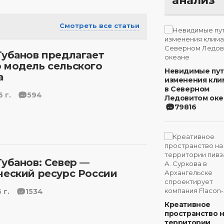
анализ
Смотреть все статьи
Губанов предлагает
 модель сельского
Невидимые пу
а
изменения кли
в Северном
 г.
594
Ледовитом оке
79816
Губанов: Север —
ческий ресурс России
 г.
1534
Креативное
пространство 
территории