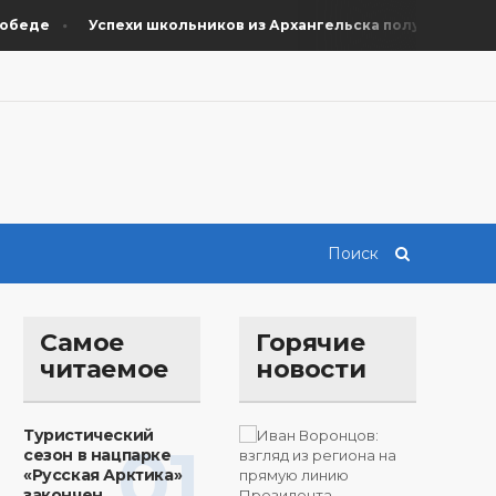
еде
Успехи школьников из Архангельска получили поддерж
Самое
Горячие
читаемое
новости
Туристический
01
сезон в нацпарке
«Русская Арктика»
закончен