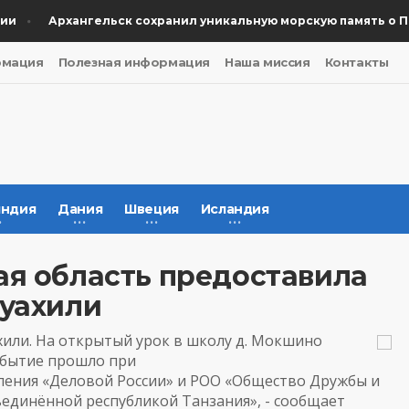
Архангельск сохранил уникальную морскую память о Поб
рмация
Полезная информация
Наша миссия
Контакты
ндия
Дания
Швеция
Исландия
ая область предоставила
суахили
ахили. На открытый урок в школу д. Мокшино
обытие прошло при
ления «Деловой России» и РОО «Общество Дружбы и
единённой республикой Танзания», - сообщает