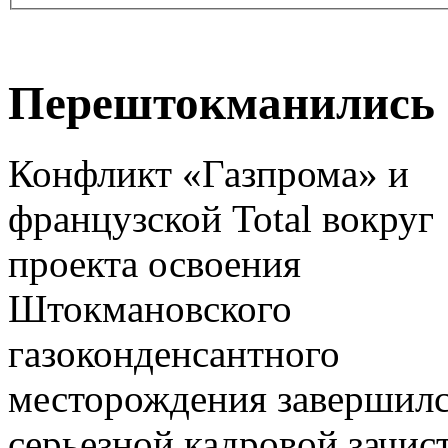
Перештокманились
Конфликт «Газпрома» и
французской Total вокруг
проекта освоения
Штокмановского
газоконденсантного
месторождения завершил
серьезной кадровой зачис