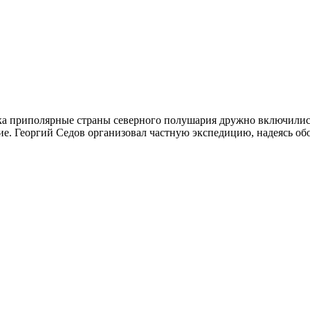
ека приполярные страны северного полушария дружно включились
кие. Георгий Седов организовал частную экспедицию, надеясь о