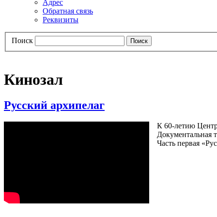
Адрес
Обратная связь
Реквизиты
Поиск
Кинозал
Русский архипелаг
К 60-летию Центр
Документальная т
Часть первая «Ру