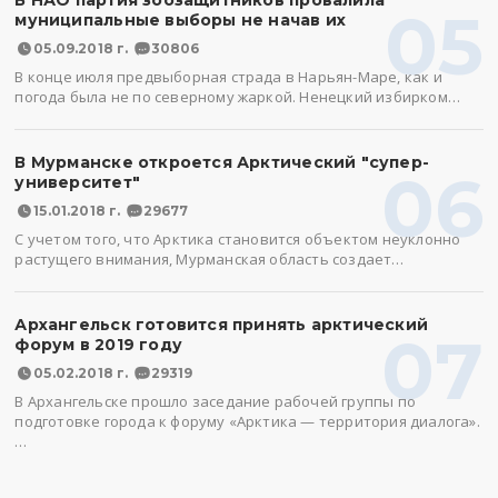
В НАО партия зоозащитников провалила
05
муниципальные выборы не начав их
05.09.2018 г.
30806
В конце июля предвыборная страда в Нарьян-Маре, как и
погода была не по северному жаркой. Ненецкий избирком…
В Мурманске откроется Арктический "супер-
06
университет"
15.01.2018 г.
29677
С учетом того, что Арктика становится объектом неуклонно
растущего внимания, Мурманская область создает…
Архангельск готовится принять арктический
07
форум в 2019 году
05.02.2018 г.
29319
В Архангельске прошло заседание рабочей группы по
подготовке города к форуму «Арктика — территория диалога».
…