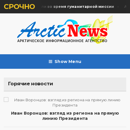
СРОЧНО
ять жертв почтили во время гуманитарной миссии
Арха
Show Menu
Горячие новости
Иван Воронцов: взгляд из региона на прямую
линию Президента