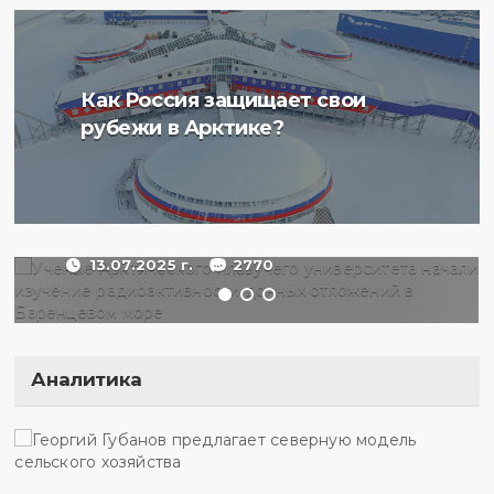
Ученые Арктического
Как Россия защищает свои
плавучего университета
рубежи в Арктике?
начали изучение
радиоактивности донных
отложений в Баренцевом
море
13.07.2025 г.
2770
Аналитика