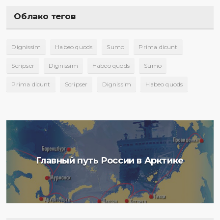
Облако тегов
Dignissim
Habeo quods
Sumo
Prima dicunt
Scripser
Dignissim
Habeo quods
Sumo
Prima dicunt
Scripser
Dignissim
Habeo quods
Главный путь России в Арктике