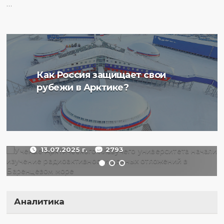
…
Ученые Арктического
Как Россия защищает свои
плавучего университета
рубежи в Арктике?
начали изучение
радиоактивности донных
отложений в Баренцевом
море
13.07.2025 г.
2793
Аналитика