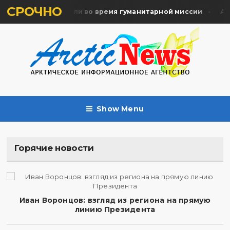
СРОЧНО
мять жертв почтили во время гуманитарной миссии
Арха
Show Menu
Горячие новости
Иван Воронцов: взгляд из региона на прямую
линию Президента