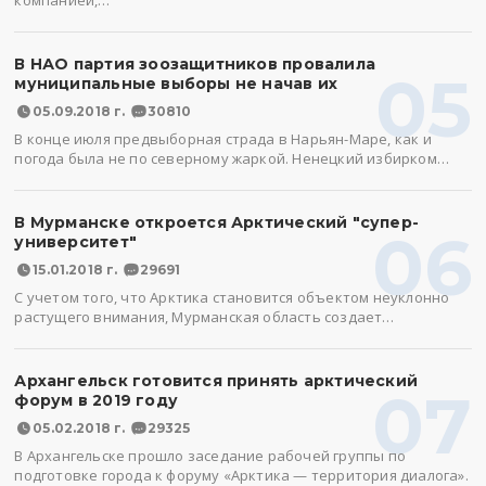
компанией,…
В НАО партия зоозащитников провалила
05
муниципальные выборы не начав их
05.09.2018 г.
30810
В конце июля предвыборная страда в Нарьян-Маре, как и
погода была не по северному жаркой. Ненецкий избирком…
В Мурманске откроется Арктический "супер-
06
университет"
15.01.2018 г.
29691
С учетом того, что Арктика становится объектом неуклонно
растущего внимания, Мурманская область создает…
Архангельск готовится принять арктический
07
форум в 2019 году
05.02.2018 г.
29325
В Архангельске прошло заседание рабочей группы по
подготовке города к форуму «Арктика — территория диалога».