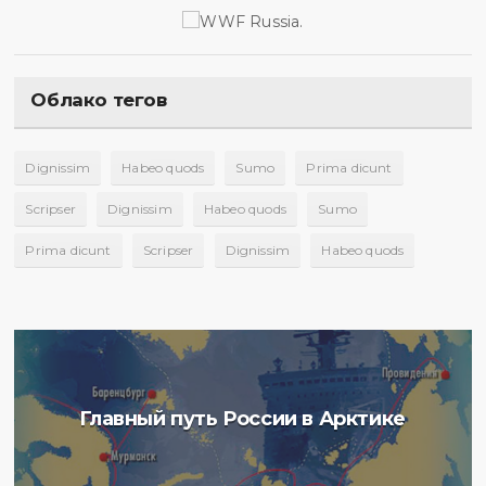
Облако тегов
Dignissim
Habeo quods
Sumo
Prima dicunt
Scripser
Dignissim
Habeo quods
Sumo
Prima dicunt
Scripser
Dignissim
Habeo quods
Главный путь России в Арктике