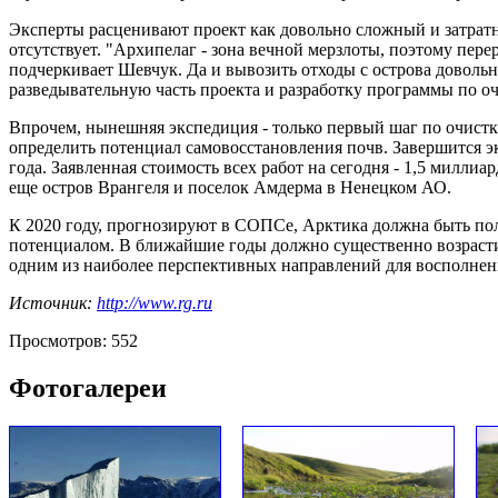
Эксперты расценивают проект как довольно сложный и затрат
отсутствует. "Архипелаг - зона вечной мерзлоты, поэтому пер
подчеркивает Шевчук. Да и вывозить отходы с острова доволь
разведывательную часть проекта и разработку программы по о
Впрочем, нынешняя экспедиция - только первый шаг по очистк
определить потенциал самовосстановления почв. Завершится эк
года. Заявленная стоимость всех работ на сегодня - 1,5 милл
еще остров Врангеля и поселок Амдерма в Ненецком АО.
К 2020 году, прогнозируют в СОПСе, Арктика должна быть пол
потенциалом. В ближайшие годы должно существенно возрасти 
одним из наиболее перспективных направлений для восполнени
Источник:
http://www.rg.ru
Просмотров: 552
Фотогалереи