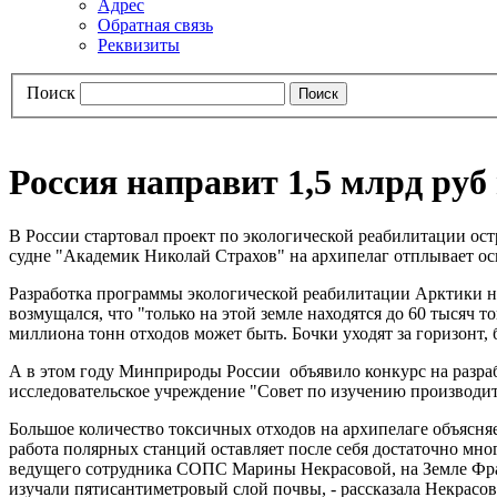
Адрес
Обратная связь
Реквизиты
Поиск
Россия направит 1,5 млрд ру
В России стартовал проект по экологической реабилитации ост
судне "Академик Николай Страхов" на архипелаг отплывает ос
Разработка программы экологической реабилитации Арктики н
возмущался, что "только на этой земле находятся до 60 тысяч
миллиона тонн отходов может быть. Бочки уходят за горизонт,
А в этом году Минприроды России объявило конкурс на разра
исследовательское учреждение "Совет по изучению производ
Большое количество токсичных отходов на архипелаге объясня
работа полярных станций оставляет после себя достаточно мно
ведущего сотрудника СОПС Марины Некрасовой, на Земле Фран
изучали пятисантиметровый слой почвы, - рассказала Некрасова