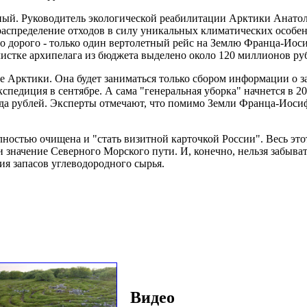
ный. Руководитель экологической реабилитации Арктики Анатол
ераспределение отходов в силу уникальных климатических особен
но дорого - только один вертолетный рейс на Землю Франца-Иоси
чистке архипелага из бюджета выделено около 120 миллионов ру
е Арктики. Она будет заниматься только сбором информации о з
спедиция в сентябре. А сама "генеральная уборка" начнется в 2
иарда рублей. Эксперты отмечают, что помимо Земли Франца-Иос
ностью очищена и "стать визитной карточкой России". Весь это
значение Северного Морского пути. И, конечно, нельзя забыва
я запасов углеводородного сырья.
Видео