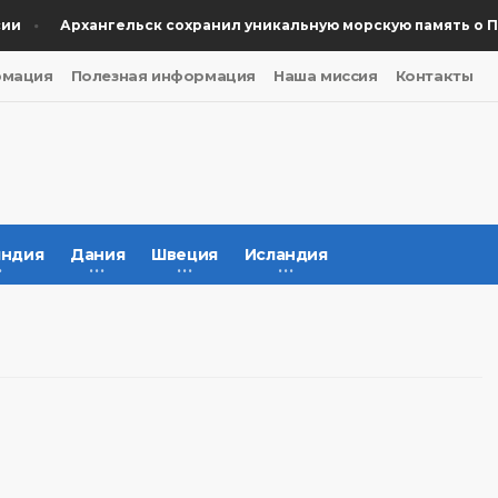
Архангельск сохранил уникальную морскую память о Поб
рмация
Полезная информация
Наша миссия
Контакты
ндия
Дания
Швеция
Исландия