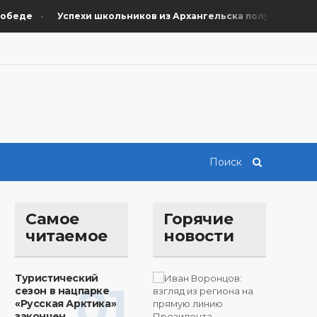
еде
Успехи школьников из Архангельска получили поддер
Самое
Горячие
читаемое
новости
Туристический
01
сезон в нацпарке
«Русская Арктика»
закончен