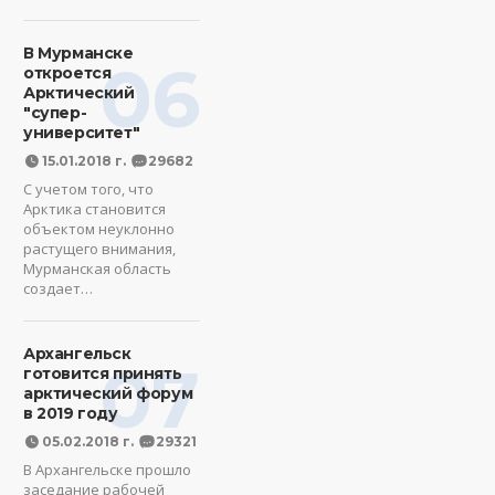
В Мурманске
06
откроется
Арктический
"супер-
университет"
15.01.2018 г.
29682
С учетом того, что
Арктика становится
объектом неуклонно
растущего внимания,
Мурманская область
создает…
Архангельск
07
готовится принять
арктический форум
в 2019 году
05.02.2018 г.
29321
В Архангельске прошло
заседание рабочей