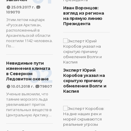
25.09.2017 г.
Иван Воронцов:
109070
взгляд из региона
на прямую линию
Этим летом нацпарк
Президента
«Русская Арктика»,
расположенный в
Архангельской области
посетили 1142 человека.
По…
Невидимые пути
02
изменения климата
Эксперт Юрий
в Северном
Коробов указал на
Ледовитом океане
скрытую причину
обмеления Волги и
10.01.2018 г.
79807
Каспия
Ученые выяснили, что
таяние морского льда
увеличивает приток
питательных веществ в
Центральную Арктику…