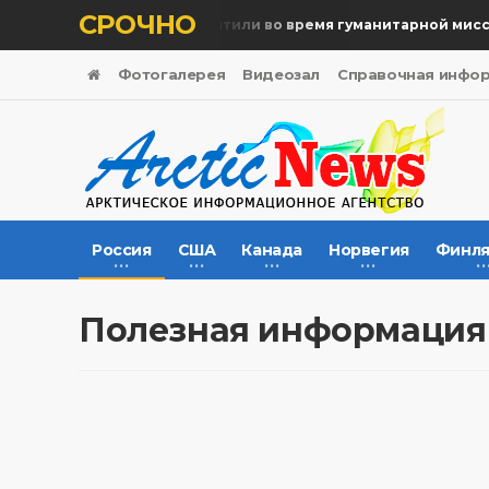
СРОЧНО
Память жертв почтили во время гуманитарной миссии
Фотогалерея
Видеозал
Справочная инфо
Россия
США
Канада
Норвегия
Финля
Полезная информация