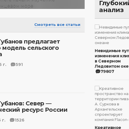
Глубоки
анализ
Смотреть все статьи
Губанов предлагает
 модель сельского
Невидимые пу
а
изменения кли
в Северном
 г.
591
Ледовитом оке
79807
Губанов: Север —
ческий ресурс России
 г.
1526
Креативное