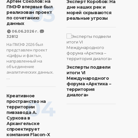
Артем Соколов: на
Эксперт Коробов: На
03
ПМЭФ впервые был
дне наших рек и
реализован проект
морей скрываются
по сочетанию
реальные угрозы
данных
06.06.2026 г.
32812
На ПМЭФ 2026 был
представлен проект
«Цифры и факты»,
направленный на
объединение
Эксперты подвели
аналитических данных.
итоги VI
…
Международного
форума «Арктика –
территория
диалога»
Креативное
04
пространство на
территории
пивзавода А.
Суркова в
Архангельске
спроектирует
компания Flacon-X