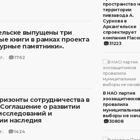
пространство 
территории
пивзавода А.
Суркова в
Архангельске
ельске выпущены три
спроектирует
компания Flaco
ые книги в рамках проекта
31223
урные памятники».
г.
1762
В НАО партия
ризонты сотрудничества в
зоозащитнико
провалила
 Соглашение о развитии
муниципальны
исследований и
выборы не нача
ии наследия
30808
г.
1424