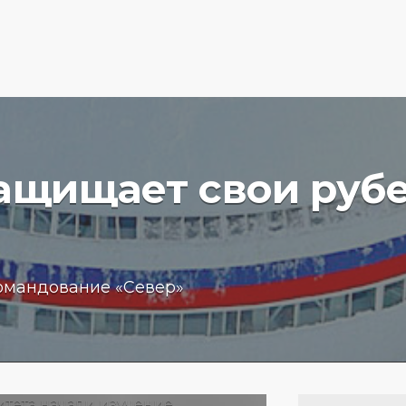
защищает свои руб
вучего
Бизнес
омандование «Север»
чение
обещан
пробле
 море
кредит
15.01.202