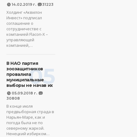
14.02.2019 г.
31223
Холдинг «Аквилон
Инвест» подписал
соглашение о
сотрудничестве с
компанией Flacon-X –
управляющей
компанией,…
В НАО партия
05
зоозащитников
провалила
муниципальные
выборы не начав их
05.09.2018 г.
30808
В конце июля
предвыборная страда в
Нарьян-Маре, как и
погода была не по
северному жаркой.
Ненецкий избирком…