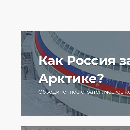
Как Россия 
Арктике?
Ученые Арктического пла
Объединённое стратегическое к
университета начали изу
радиоактивности донных
отложений в Баренцевом
13.07.2025 г.
2777