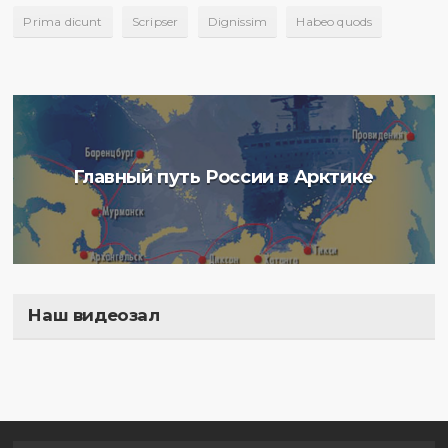
Prima dicunt
Scripser
Dignissim
Habeo quods
Главный путь России в Арктике
Наш видеозал
Полигон