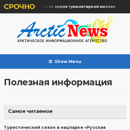
СРОЧНО
мять жертв почтили во время гуманитарной миссии
Арх
Show Menu
Полезная информация
Самое читаемое
Туристический сезон в нацпарке «Русская