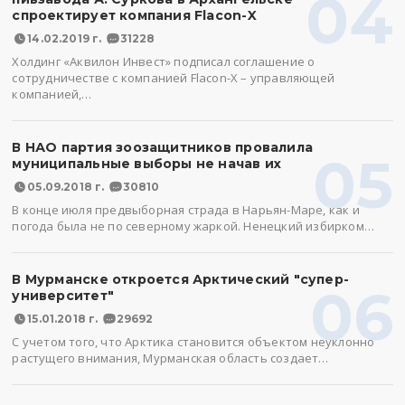
04
спроектирует компания Flacon-X
14.02.2019 г.
31228
Холдинг «Аквилон Инвест» подписал соглашение о
сотрудничестве с компанией Flacon-X – управляющей
компанией,…
В НАО партия зоозащитников провалила
05
муниципальные выборы не начав их
05.09.2018 г.
30810
В конце июля предвыборная страда в Нарьян-Маре, как и
погода была не по северному жаркой. Ненецкий избирком…
В Мурманске откроется Арктический "супер-
06
университет"
15.01.2018 г.
29692
С учетом того, что Арктика становится объектом неуклонно
растущего внимания, Мурманская область создает…