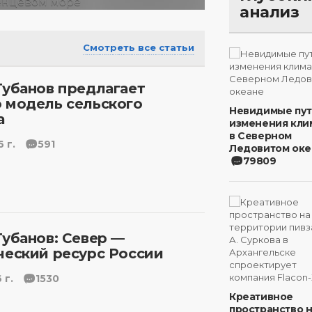
анализ
Смотреть все статьи
Губанов предлагает
 модель сельского
Невидимые пу
а
изменения кли
в Северном
 г.
591
Ледовитом оке
79809
Губанов: Север —
ческий ресурс России
 г.
1530
Креативное
пространство 