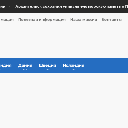
Архангельск сохранил уникальную морскую память о Поб
рмация
Полезная информация
Наша миссия
Контакты
ндия
Дания
Швеция
Исландия