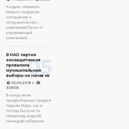
Холдинг «Аквилон
Инвест» подписал
соглашение о
сотрудничестве с
компанией Flacon-X –
управляющей
компанией,…
В НАО партия
05
зоозащитников
провалила
муниципальные
выборы не начав их
05.09.2018 г.
30808
В конце июля
предвыборная страда в
Нарьян-Маре, как и
погода была не по
северному жаркой.
Ненецкий избирком…