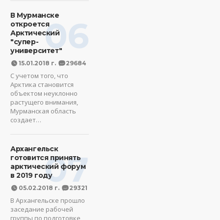
В Мурманске
06
откроется
Арктический
"супер-
университет"
15.01.2018 г.
29684
С учетом того, что
Арктика становится
объектом неуклонно
растущего внимания,
Мурманская область
создает…
Архангельск
07
готовится принять
арктический форум
в 2019 году
05.02.2018 г.
29321
В Архангельске прошло
заседание рабочей
группы по подготовке