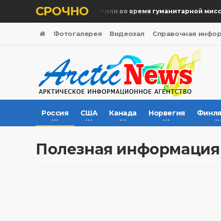
СРОЧНО
Память жертв почтили во время гуманитарной миссии
Фотогалерея
Видеозал
Справочная инфо
Россия
США
Канада
Норвегия
Финля
Полезная информация