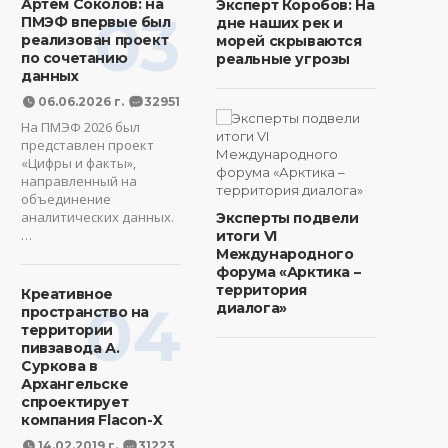
Артем Соколов: на
Эксперт Коробов: На
03
ПМЭФ впервые был
дне наших рек и
реализован проект
морей скрываются
по сочетанию
реальные угрозы
данных
06.06.2026 г.
32951
На ПМЭФ 2026 был
представлен проект
«Цифры и факты»,
направленный на
объединение
аналитических данных.
Эксперты подвели
…
итоги VI
Международного
форума «Арктика –
территория
Креативное
04
диалога»
пространство на
территории
пивзавода А.
Суркова в
Архангельске
спроектирует
компания Flacon-X
14.02.2019 г.
31223