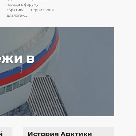
города к форуму
«Арктика — территория
диалога».…
ежи в
у вредят пустые
ия: Юрий Коробов о
мах чрезмерного
ования в РФ
4 г.
3651
й
История Арктики