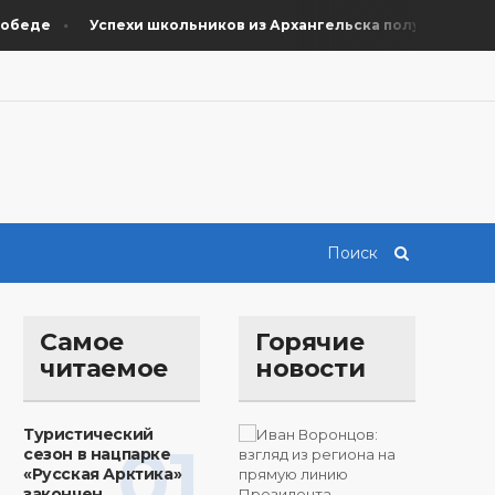
еде
Успехи школьников из Архангельска получили поддер
Самое
Горячие
читаемое
новости
Туристический
01
сезон в нацпарке
«Русская Арктика»
закончен