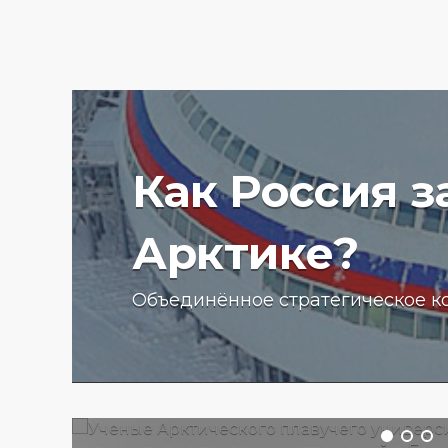
Как Россия 
Арктике?
Ученые Арктического пла
Объединённое стратегическое к
университета начали изу
радиоактивности донных
отложений в Баренцевом
13.07.2025 г.
2782