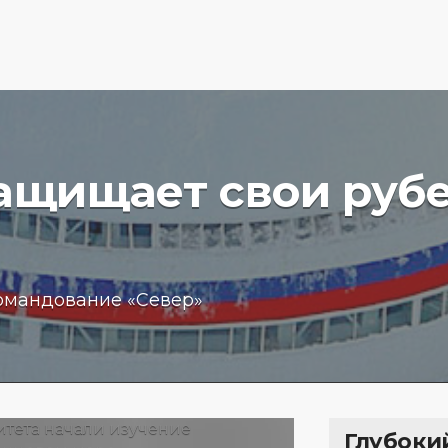
защищает свои руб
вучего
Бизнес
омандование «Север»
чение
обещан
пробле
 море
кредит
15.01.202
Глубоки