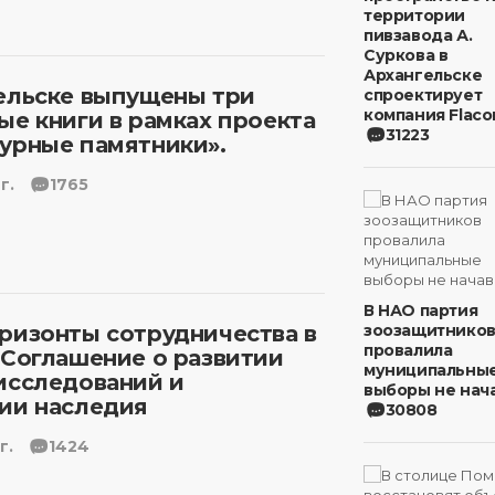
территории
пивзавода А.
Суркова в
Архангельске
ельске выпущены три
спроектирует
компания Flaco
ые книги в рамках проекта
31223
урные памятники».
г.
1765
В НАО партия
ризонты сотрудничества в
зоозащитнико
провалила
 Соглашение о развитии
муниципальны
исследований и
выборы не нача
ии наследия
30808
г.
1424