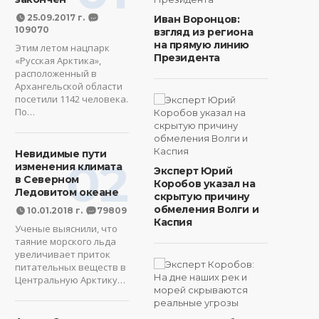
25.09.2017 г.
Иван Воронцов:
109070
взгляд из региона
на прямую линию
Этим летом нацпарк
Президента
«Русская Арктика»,
расположенный в
Архангельской области
посетили 1142 человека.
По…
Невидимые пути
02
изменения климата
Эксперт Юрий
в Северном
Коробов указал на
Ледовитом океане
скрытую причину
обмеления Волги и
10.01.2018 г.
79809
Каспия
Ученые выяснили, что
таяние морского льда
увеличивает приток
питательных веществ в
Центральную Арктику…