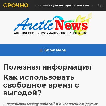
СРОЧНО
 жертв почтили во время гуманитарной миссии
Арханге
Show Menu
Полезная информация
Как использовать
свободное время с
выгодой?
В перерывах между работой и выполнением других