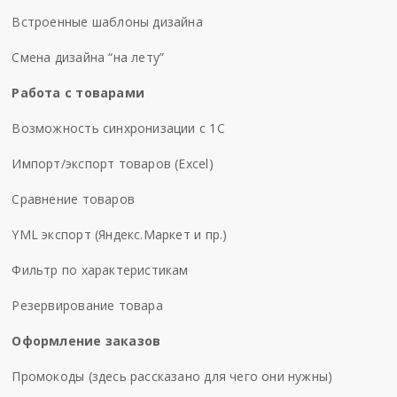
Встроенные шаблоны дизайна
Смена дизайна “на лету”
Работа с товарами
Возможность синхронизации с 1С
Импорт/экспорт товаров (Excel)
Сравнение товаров
YML экспорт (Яндекс.Маркет и пр.)
Фильтр по характеристикам
Резервирование товара
Оформление заказов
Промокоды (здесь рассказано для чего они нужны)