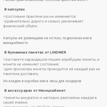
В капсулах
+)состояние практически не изменяется;
-)сравнительно дорого и сильно увеличивает
физический объём;
Капсулы же размещаем на лотках, подносиках или в
мюнцкабинете
В бумажных пакетах от LINDNER
+)на пакете карандашом пишем атрибуцию монеты, и
монета не изменяет состояния;
-)для просмотра монеты приходится её каждый раз из
пакетика доставать;
Их кладём в коробки или в лисы для холдеров
В аксессуарах от Мюнцкабинет
+)монеты аккуратно и наглядно разложены каждая в
своей ячейке;