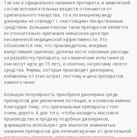
Так как и официальное название препарата, и химический
состав вспомогательных веществ отличаются от
оригинального лекарства, то и по внешнему виду
дженерики не совпадут с «настоящим» лекарственным
средством. Большим плюсом таких препаратов является
их относительно оригинала невысокая цена при
несомненной медицинской эффективности. Это
объясняется тем, что производители, впервые
выпустившие оригинал, должны нести огромные расходы
на разработку препарата, на клинические испытания (а
они могут идти до 15 лет), и конечно, на рекламу своего
средства. Фирмы, которые производят дженерики,
избавлены от этих затрат, поэтому и цена препаратов
намного ниже.
Большую популярность приобрели дженерики среди
препаратов для увеличения потенции, в основном именно
благодаря тому, что оригинальные препараты стоят
очень дорого. А для того, чтобы наладить массовое
производство и продажу подобных дженериков,
фармацевты используют для аналогов знаменитые
названия препаратов для лечения мужчин от эректильной