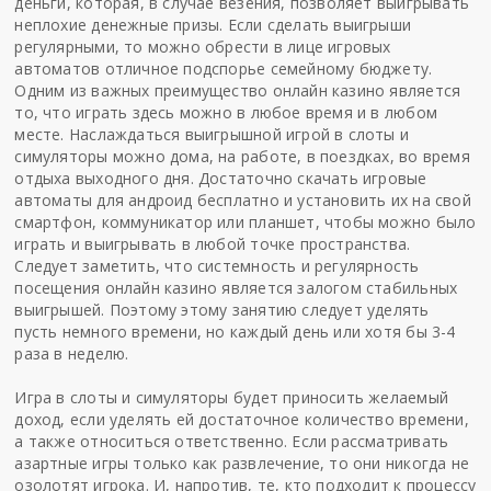
деньги
, которая, в случае везения, позволяет выигрывать
неплохие денежные призы. Если сделать выигрыши
регулярными, то можно обрести в лице игровых
автоматов отличное подспорье семейному бюджету.
Одним из важных преимущество онлайн казино является
то, что играть здесь можно в любое время и в любом
месте. Наслаждаться выигрышной игрой в слоты и
симуляторы можно дома, на работе, в поездках, во время
отдыха выходного дня. Достаточно скачать
игровые
автоматы для андроид бесплатно
и установить их на свой
смартфон, коммуникатор или планшет, чтобы можно было
играть и выигрывать в любой точке пространства.
Следует заметить, что системность и регулярность
посещения онлайн казино является залогом стабильных
выигрышей. Поэтому этому занятию следует уделять
пусть немного времени, но каждый день или хотя бы 3-4
раза в неделю.
Игра в слоты и симуляторы будет приносить желаемый
доход, если уделять ей достаточное количество времени,
а также относиться ответственно. Если рассматривать
азартные игры только как развлечение, то они никогда не
озолотят игрока. И, напротив, те, кто подходит к процессу