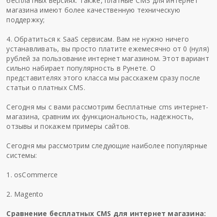
бесплатных версиях. Также, платные CMS для интернет
магазина имеют более качественную техническую
поддержку;
4. Обратиться к SaaS сервисам. Вам не нужно ничего
устанавливать, вы просто платите ежемесячно от 0 (нуля)
рублей за пользование интернет магазином. Этот вариант
сильно набирает популярность в Рунете. О
представителях этого класса мы расскажем сразу после
статьи о платных CMS.
Сегодня мы с вами рассмотрим бесплатные
cms интернет-
магазина
, сравним их функциональность, надежность,
отзывы и покажем примеры сайтов.
Сегодня мы рассмотрим следующие наиболее популярные
системы:
1. osCommerce
2. Magento
Сравнение бесплатных CMS для интернет магазина: