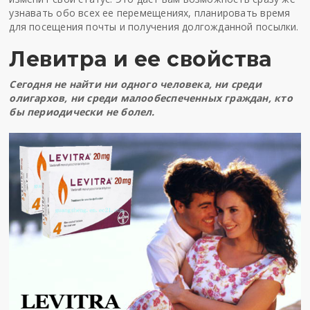
узнавать обо всех ее перемещениях, планировать время
для посещения почты и получения долгожданной посылки.
Левитра и ее свойства
Сегодня не найти ни одного человека, ни среди
олигархов, ни среди малообеспеченных граждан, кто
бы периодически не болел.