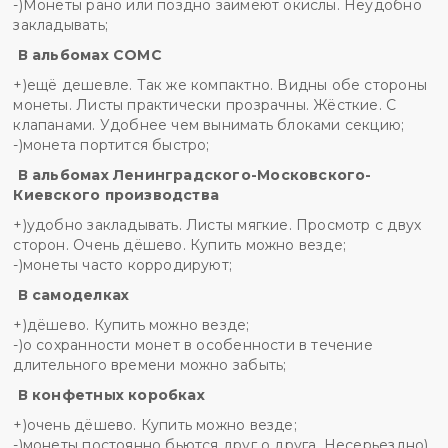
-)Монеты рано или поздно заимеют окислы. Неудобно
закладывать;
В альбомах СОМС
+)ещё дешевле. Так же компактно. Видны обе стороны
монеты. Листы практически прозрачны. Жёсткие. С
клапанами. Удобнее чем вынимать блоками секцию;
-)монета портится быстро;
В альбомах Ленинградского-Московского-
Киевского производства
+)удобно закладывать. Листы мягкие. Просмотр с двух
сторон. Очень дёшево. Купить можно везде;
-)монеты часто корродируют;
В самоделках
+)дёшево. Купить можно везде;
-)о сохранности монет в особенности в течение
длительного времени можно забыть;
В конфетных коробках
+)очень дёшево. Купить можно везде;
-)монеты постоянно бьются друг о друга. Несерьездно)