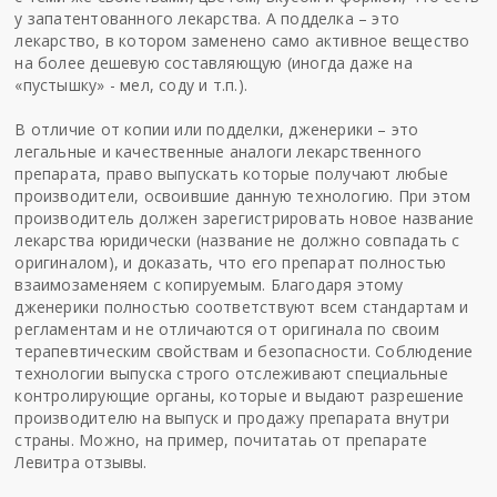
у запатентованного лекарства. А подделка – это
лекарство, в котором заменено само активное вещество
на более дешевую составляющую (иногда даже на
«пустышку» - мел, соду и т.п.).
В отличие от копии или подделки, дженерики – это
легальные и качественные аналоги лекарственного
препарата, право выпускать которые получают любые
производители, освоившие данную технологию. При этом
производитель должен зарегистрировать новое название
лекарства юридически (название не должно совпадать с
оригиналом), и доказать, что его препарат полностью
взаимозаменяем с копируемым. Благодаря этому
дженерики полностью соответствуют всем стандартам и
регламентам и не отличаются от оригинала по своим
терапевтическим свойствам и безопасности. Соблюдение
технологии выпуска строго отслеживают специальные
контролирующие органы, которые и выдают разрешение
производителю на выпуск и продажу препарата внутри
страны. Можно, на пример, почитатаь от препарате
Левитра отзывы
.