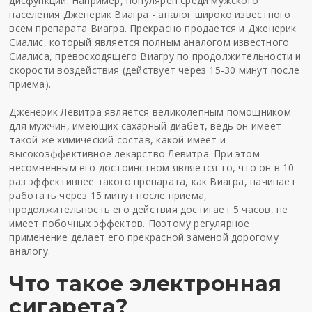
дисфункции. Например, популярен среди мужского
населения Дженерик Виагра - аналог широко известного
всем препарата Виагра. Прекрасно продается и Дженерик
Сиалис, который является полным аналогом известного
Сиалиса, превосходящего Виагру по продолжительности и
скорости воздействия (действует через 15-30 минут после
приема).
Дженерик Левитра
является великолепным помощником
для мужчин, имеющих сахарный диабет, ведь он имеет
такой же химический состав, какой имеет и
высокоэффективное лекарство Левитра. При этом
несомненным его достоинством является то, что он в 10
раз эффективнее такого препарата, как Виагра, начинает
работать через 15 минут после приема,
продолжительность его действия достигает 5 часов, не
имеет побочных эффектов. Поэтому регулярное
применение делает его прекрасной заменой дорогому
аналогу.
Что такое электронная
сигарета?