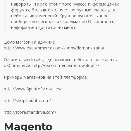
навороты, то это стоит того. Масса информации на
форумах, большое количество ручных правок для
небольших изменений. Крупное русскоязычное
сообщество нескольких форумах по Oscommerce,
информации достаточно много.
Демо магазин и админка:
http://www.oscommerce.com/shops/demonstration
Официальный сайт, где вы можете бесплатно скачать
osCommerce: http://oscommerce.ru/downloads/
Примеры магазинов на этой платформе:
http://www.3punto0virtual.es/
http://shop.ubuntu.com/
http://store.mandriva.com/
Magento