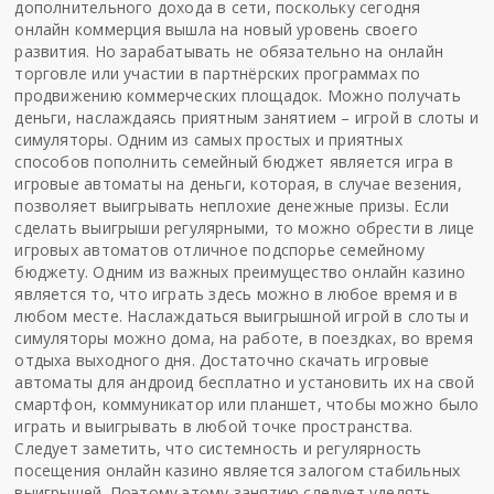
дополнительного дохода в сети, поскольку сегодня
онлайн коммерция вышла на новый уровень своего
развития. Но зарабатывать не обязательно на онлайн
торговле или участии в партнёрских программах по
продвижению коммерческих площадок. Можно получать
деньги, наслаждаясь приятным занятием – игрой в слоты и
симуляторы. Одним из самых простых и приятных
способов пополнить семейный бюджет является игра в
игровые автоматы на деньги, которая, в случае везения,
позволяет выигрывать неплохие денежные призы. Если
сделать выигрыши регулярными, то можно обрести в лице
игровых автоматов отличное подспорье семейному
бюджету. Одним из важных преимущество онлайн казино
является то, что играть здесь можно в любое время и в
любом месте. Наслаждаться выигрышной игрой в слоты и
симуляторы можно дома, на работе, в поездках, во время
отдыха выходного дня. Достаточно скачать игровые
автоматы для андроид бесплатно и установить их на свой
смартфон, коммуникатор или планшет, чтобы можно было
играть и выигрывать в любой точке пространства.
Следует заметить, что системность и регулярность
посещения онлайн казино является залогом стабильных
выигрышей. Поэтому этому занятию следует уделять