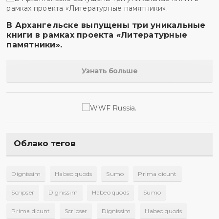
В Архангельске выпущены три уникальные
книги в рамках проекта «Литературные
памятники».
Узнать больше
Облако тегов
Dignissim
Habeo quods
Sumo
Prima dicunt
Scripser
Dignissim
Habeo quods
Sumo
Prima dicunt
Scripser
Dignissim
Habeo quods