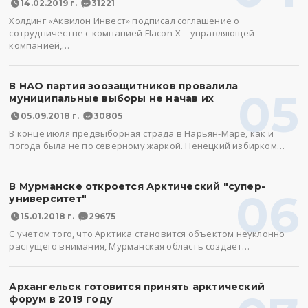
14.02.2019 г.
31221
Холдинг «Аквилон Инвест» подписал соглашение о
сотрудничестве с компанией Flacon-X – управляющей
компанией,…
В НАО партия зоозащитников провалила
05
муниципальные выборы не начав их
05.09.2018 г.
30805
В конце июля предвыборная страда в Нарьян-Маре, как и
погода была не по северному жаркой. Ненецкий избирком…
В Мурманске откроется Арктический "супер-
06
университет"
15.01.2018 г.
29675
С учетом того, что Арктика становится объектом неуклонно
растущего внимания, Мурманская область создает…
Архангельск готовится принять арктический
форум в 2019 году