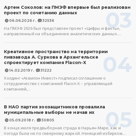
Артем Соколов: на ПМЭФ впервые был реализован
03
проект по сочетанию данных
06.06.2026 г.
32536
На ПМЭФ 2026 был представлен проект «Цифры и факты»,
направленный на объединение аналитических данных.…
Креативное пространство на территории
04
пивзавода А. Суркова в Архангельске
спроектирует компания Flacon-X
14.02.2019 г.
31222
Холдинг «Аквилон Инвест» подписал соглашение о
сотрудничестве с компанией Flacon-X – управляющей
компанией,…
В НАО партия зоозащитников провалила
05
муниципальные выборы не начав их
05.09.2018 г.
30805
В конце июля предвыборная страда в Нарьян-Маре, как и
погода была не по северному жаркой. Ненецкий избирком…