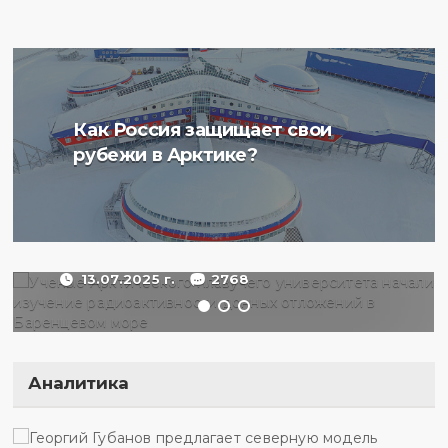
Ученые Арктического
Как Россия защищает свои
плавучего университета
рубежи в Арктике?
начали изучение
радиоактивности донных
отложений в Баренцевом
море
13.07.2025 г.
2768
Аналитика