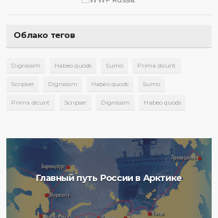
Облако тегов
Dignissim
Habeo quods
Sumo
Prima dicunt
Scripser
Dignissim
Habeo quods
Sumo
Prima dicunt
Scripser
Dignissim
Habeo quods
Главный путь России в Арктике