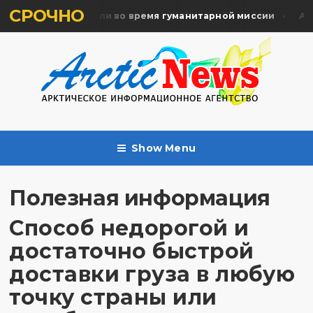
СРОЧНО
ять жертв почтили во время гуманитарной миссии
Арха
Show Menu
Полезная информация
Способ недорогой и
достаточно быстрой
доставки груза в любую
точку страны или