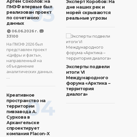
Артем Соколов: на
Эксперт Коробов: На
03
ПМЭФ впервые был
дне наших рек и
реализован проект
морей скрываются
по сочетанию
реальные угрозы
данных
06.06.2026 г.
33100
На ПМЭФ 2026 был
представлен проект
«Цифры и факты»,
направленный на
объединение
Эксперты подвели
аналитических данных.
итоги VI
…
Международного
форума «Арктика –
территория
диалога»
Креативное
04
пространство на
территории
пивзавода А.
Суркова в
Архангельске
спроектирует
компания Flacon-X