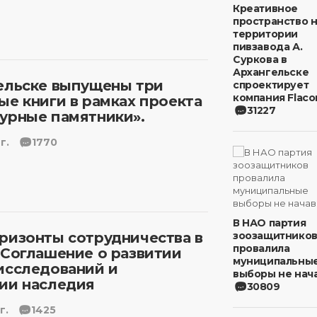
Креативное
пространство 
территории
пивзавода А.
Суркова в
Архангельске
ельске выпущены три
спроектирует
компания Flaco
ые книги в рамках проекта
31227
урные памятники».
г.
1770
В НАО партия
ризонты сотрудничества в
зоозащитнико
провалила
 Соглашение о развитии
муниципальны
исследований и
выборы не нача
ии наследия
30809
г.
1425