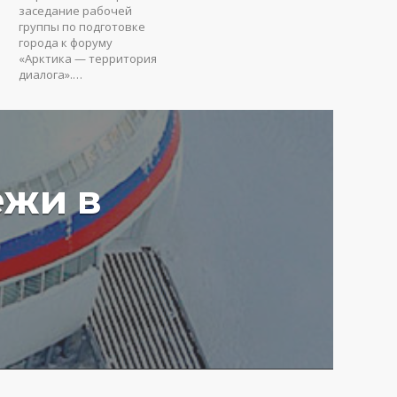
заседание рабочей
группы по подготовке
города к форуму
«Арктика — территория
диалога».…
ежи в
у вредят пустые
ия: Юрий Коробов о
мах чрезмерного
ования в РФ
4 г.
3656