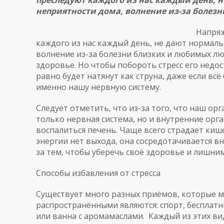
преследуют каждого из нас каждый день, н
неприятности дома, волнение из-за болез
Напряж
каждого из нас каждый день, не дают нормаль
волнение из-за болезни близких и любимых лю
здоровье. Но чтобы побороть стресс его недо
равно будет натянут как струна, даже если в
именно нашу нервную систему.
Следует отметить, что из-за того, что наш ор
только нервная система, но и внутренние орга
воспалиться печень. Чаще всего страдает киш
энергии нет выхода, она сосредотачивается в
за тем, чтобы уберечь своё здоровье и лишни
Способы избавления от стресса
Существует много разных приёмов, которые м
распространёнными являются: спорт,
бесплатн
или ванна с аромамаслами. Каждый из этих ви