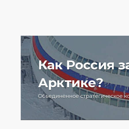
Как Россия 
Арктике?
Ученые Арктического пла
Объединённое стратегическое к
университета начали изу
радиоактивности донных
отложений в Баренцевом
13.07.2025 г.
2788