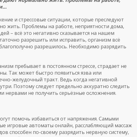
е дают нормально жить. Проблемы на работе,
ни…
ение и стрессовые ситуации, которые преследуют
но жить. Проблемы на работе, неприятности дома,
дей – всё это негативно сказывается на нашем
статочно разрешить или исправить, организм всё
сё благополучно разрешилось. Необходимо разрядить
ганизм пребывает в постоянном стрессе, страдает не
ны. Так может быстро появиться язва или
ечно-желудочный тракт. Ведь когда негативной
нутри. Поэтому следует предельно аккуратно следить
ми нервами не получить серьёзные осложнения.
огут помочь избавиться от напряжения. Самыми
ые игровые автоматы онлайн
, расслабляющий массаж
дов способен по-своему разрядить нервную систему,