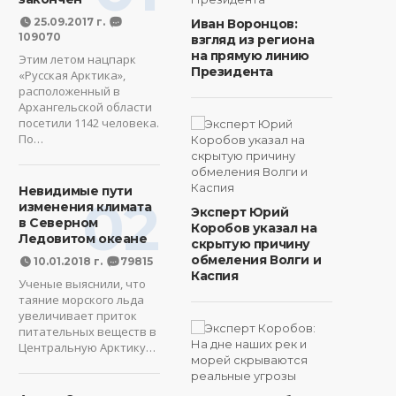
25.09.2017 г.
Иван Воронцов:
109070
взгляд из региона
на прямую линию
Этим летом нацпарк
Президента
«Русская Арктика»,
расположенный в
Архангельской области
посетили 1142 человека.
По…
Невидимые пути
02
изменения климата
Эксперт Юрий
в Северном
Коробов указал на
Ледовитом океане
скрытую причину
обмеления Волги и
10.01.2018 г.
79815
Каспия
Ученые выяснили, что
таяние морского льда
увеличивает приток
питательных веществ в
Центральную Арктику…