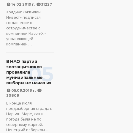
14.02.2019 г.
31227
Холдинг «Аквилон
Инвест» подписал
соглашение о
сотрудничестве с
компанией Flacon-X –
управляющей
компанией,…
В НАО партия
05
зоозащитников
провалила
муниципальные
выборы не начав их
05.09.2018 г.
30809
В конце июля
предвыборная страда в
Нарьян-Маре, как и
погода была не по
северному жаркой.
Ненецкий избирком…