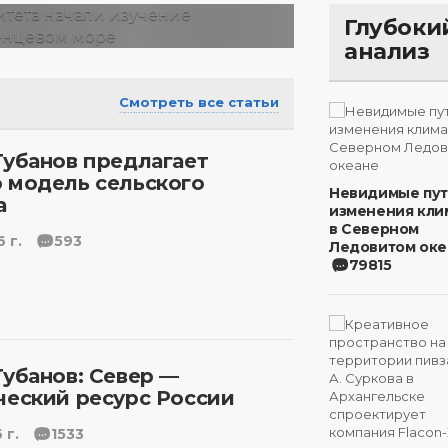
Глубоки
анализ
Смотреть все статьи
Губанов предлагает
 модель сельского
Невидимые пу
а
изменения кли
в Северном
 г.
593
Ледовитом оке
79815
Губанов: Север —
ческий ресурс России
 г.
1533