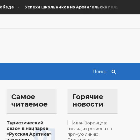
еде
Успехи школьников из Архангельска получили поддер
Самое
Горячие
читаемое
новости
Туристический
01
сезон в нацпарке
«Русская Арктика»
закончен