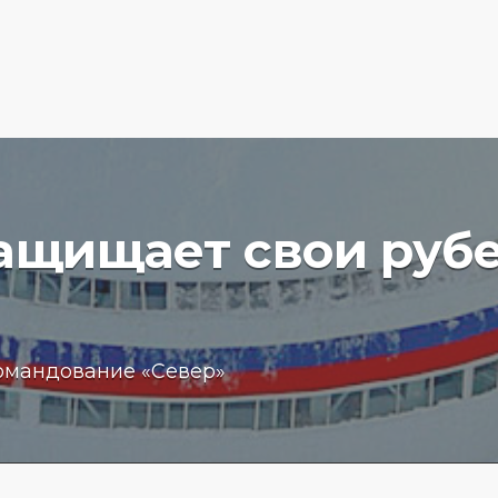
защищает свои руб
вучего
Бизнес
омандование «Север»
чение
обещан
пробле
 море
кредит
15.01.202