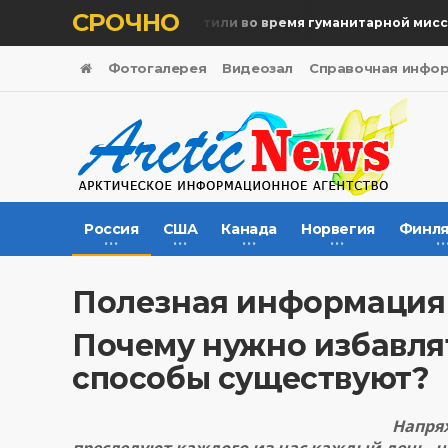
СРОЧНО
Память жертв почтили во время гуманитарной миссии
Фотогалерея
Видеозал
Справочная инфо
Россия
США
Канада
Норвегия
Финля
Полезная информация
Почему нужно избавлят
способы существуют?
Напря