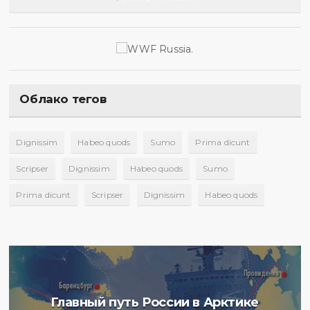
Облако тегов
Dignissim
Habeo quods
Sumo
Prima dicunt
Scripser
Dignissim
Habeo quods
Sumo
Prima dicunt
Scripser
Dignissim
Habeo quods
Главный путь России в Арктике