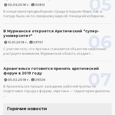
05
05.09.2018 г.
30812
В конце июля предвыборная страда в Нарьян-Маре, как и
погода была не по северному жаркой. Ненецкий избирком…
В Мурманске откроется Арктический "супер-
06
университет"
15.01.2018 г.
29701
С учетом того, что Арктика становится объектом неуклонно
растущего внимания, Мурманская область создает…
Архангельск готовится принять арктический
07
форум в 2019 году
05.02.2018 г.
29326
В Архангельске прошло заседание рабочей группы по
подготовке города к форуму «Арктика — территория диалога».
…
Горячие новости