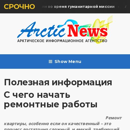
СРОЧНО
мять жертв почтили во время гуманитарной миссии
Арх
Show Menu
Полезная информация
С чего начать
ремонтные работы
Ремонт
квартиры, особенно если он качественный – это
процесс достаточно сложный, и емкий, требующий