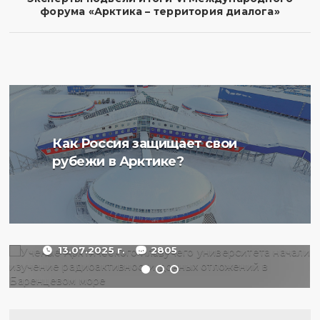
форума «Арктика – территория диалога»
Ученые Арктического
Как Россия защищает свои
плавучего университета
рубежи в Арктике?
начали изучение
радиоактивности донных
отложений в Баренцевом
море
13.07.2025 г.
2805