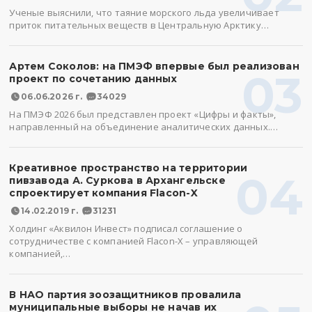
Ученые выяснили, что таяние морского льда увеличивает
приток питательных веществ в Центральную Арктику…
Артем Соколов: на ПМЭФ впервые был реализован
03
проект по сочетанию данных
06.06.2026 г.
34029
На ПМЭФ 2026 был представлен проект «Цифры и факты»,
направленный на объединение аналитических данных.…
Креативное пространство на территории
04
пивзавода А. Суркова в Архангельске
спроектирует компания Flacon-X
14.02.2019 г.
31231
Холдинг «Аквилон Инвест» подписал соглашение о
сотрудничестве с компанией Flacon-X – управляющей
компанией,…
В НАО партия зоозащитников провалила
муниципальные выборы не начав их