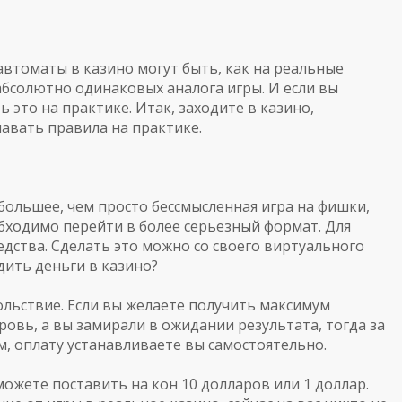
автоматы
в
казино
могут
быть
,
как
на
реальные
абсолютно
одинаковых
аналога
игры
.
И
если
вы
ть
это
на
практике
.
Итак
,
заходите
в
казино
,
навать
правила
на
практике
.
большее
,
чем
просто
бессмысленная
игра
на
фишки
,
бходимо
перейти
в
более
серьезный
формат
.
Для
едства
.
Сделать
это
можно
со
своего
виртуального
дить
деньги
в
казино
?
ольствие
.
Если
вы
желаете
получить
максимум
ровь
,
а
вы
замирали
в
ожидании
результата
,
тогда
за
м
,
оплату
устанавливаете
вы
самостоятельно
.
можете
поставить
на
кон
10
долларов
или
1
доллар
.