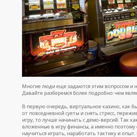
Многие
люди
еще
задаются
этим
вопросом
и
Давайте
разберемся
более
подробно
:
чем
явля
В
первую
очередь
,
виртуальное
казино
,
как
б
от
повседневной
суеты
и
снять
стресс
,
пережи
игру
,
то
лучше
начинать
с
демо
-
версий
.
Так
ка
вложенные
в
игру
финансы
,
а
именно
поэтому
научиться
играть
,
наработать
тактику
и
опыт
.