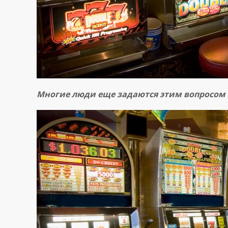
Многие
люди
еще
задаются
этим
вопросом