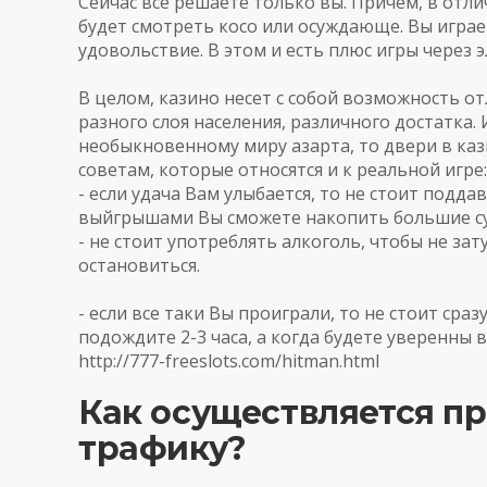
Сейчас
все
решаете
только
вы
.
Причем
,
в
отли
будет
смотреть
косо
или
осуждающе
.
Вы
играе
удовольствие
.
В
этом
и
есть
плюс
игры
через
э
В
целом
,
казино
несет
с
собой
возможность
от
разного
слоя
населения
,
различного
достатка
.
необыкновенному
миру
азарта
,
то
двери
в
каз
советам
,
которые
относятся
и
к
реальной
игре
:
-
если
удача
Вам
улыбается
,
то
не
стоит
поддав
выйгрышами
Вы
сможете
накопить
большие
с
-
не
стоит
употреблять
алкоголь
,
чтобы
не
зат
остановиться
.
-
если
все
таки
Вы
проиграли
,
то
не
стоит
сраз
подождите
2
-
3
часа
,
а
когда
будете
уверенны
в
http://777-freeslots.com/hitman.html
Как осуществляется п
трафику?