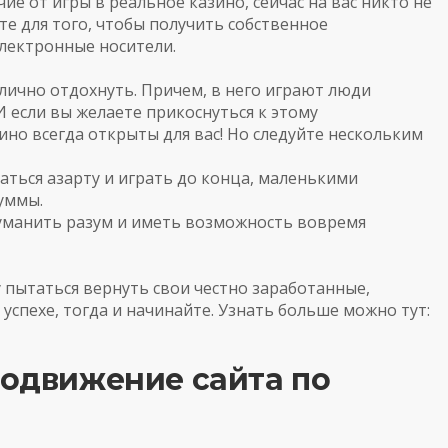
чие
от
игры
в
реальное
казино
,
сейчас
на
вас
никто
не
те
для
того
,
чтобы
получить
собственное
лектронные
носители
.
лично
отдохнуть
.
Причем
,
в
него
играют
люди
И
если
вы
желаете
прикоснуться
к
этому
ино
всегда
открыты
для
вас
!
Но
следуйте
нескольким
аться
азарту
и
играть
до
конца
,
маленькими
уммы
.
уманить
разум
и
иметь
возможность
вовремя
у
пытаться
вернуть
свои
честно
заработанные
,
успехе
,
тогда
и
начинайте
. Узнать больше можно тут:
родвижение сайта по