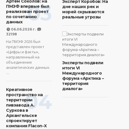
Артем Соколов: на
Эксперт Коробов: На
03
ПМЭФ впервые был
дне наших рек и
реализован проект
морей скрываются
по сочетанию
реальные угрозы
данных
06.06.2026 г.
32198
На ПМЭФ 2026 был
представлен проект
«Цифры и факты»,
направленный на
объединение
Эксперты подвели
аналитических данных.
итоги VI
…
Международного
форума «Арктика –
территория
диалога»
Креативное
04
пространство на
территории
пивзавода А.
Суркова в
Архангельске
спроектирует
компания Flacon-X