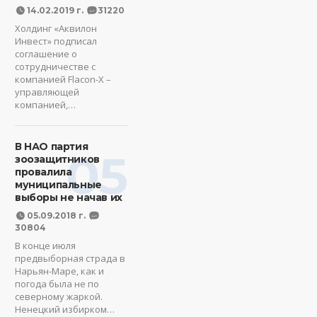
14.02.2019 г.
31220
Холдинг «Аквилон
Инвест» подписал
соглашение о
сотрудничестве с
компанией Flacon-X –
управляющей
компанией,…
В НАО партия
05
зоозащитников
провалила
муниципальные
выборы не начав их
05.09.2018 г.
30804
В конце июля
предвыборная страда в
Нарьян-Маре, как и
погода была не по
северному жаркой.
Ненецкий избирком…