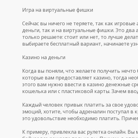
Игра
на
виртуальные
фишки
Сейчас
вы
ничего
не
теряете
,
так
как
игровые
деньги
,
так
и
на
виртуальные
фишки
.
Это
два
только
решаете
:
стоит
или
нет
,
то
лучше
дела
выбираете
бесплатный
вариант
,
начинаете
уз
Казино
на
деньги
Когда
вы
поняли
,
что
желаете
получить
нечто
которые
вам
предоставляет
казино
,
тогда
нео
этого
вам
нужно
ввести
в
казино
денежные
ср
кошелька
или
с
пластиковой
карты
.
Зачем
вво
Каждый
человек
привык
платить
за
свое
удов
эмоций
,
хотите
,
чтобы
адреналин
поступал
в
к
это
удовольствие
необходимо
платить
.
Приче
К
примеру
,
привлекла
вас
рулетка
онлайн
.
Вы