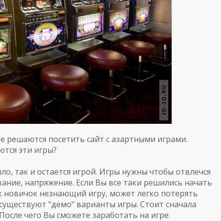
не
решаются
посетить
сайт
с
азартными
играми
.
ются
эти
игры
?
ыло
,
так
и
остается
игрой
.
Игры
нужны
чтобы
отвлечся
вание
,
напряжение
.
Если
Вы
все
таки
решились
начать
к
новичок
незнающий
игру
,
может
легко
потерять
существуют
"
демо
"
варианты
игры
.
Стоит
сначала
После
чего
Вы
сможете
заработать
на
игре
.