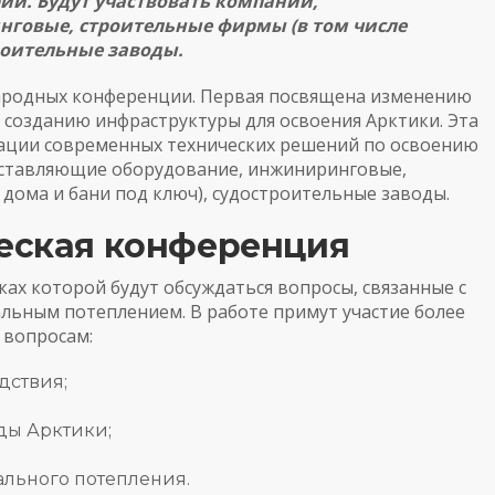
ий. Будут участвовать компании,
говые, строительные фирмы (в том числе
роительные заводы.
ародных конференции. Первая посвящена изменению
 созданию инфраструктуры для освоения Арктики. Эта
ации современных технических решений по освоению
едставляющие оборудование, инжиниринговые,
т
дома и бани под ключ
), судостроительные заводы.
еская конференция
ках которой будут обсуждаться вопросы, связанные с
альным потеплением. В работе примут участие более
 вопросам:
дствия;
ды Арктики;
ального потепления.