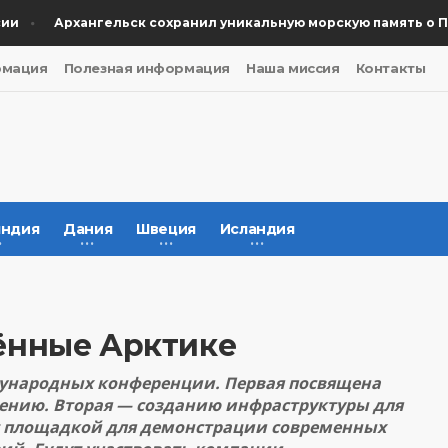
Архангельск сохранил уникальную морскую память о Побе
рмация
Полезная информация
Наша миссия
Контакты
ндия
Дания
Швеция
Исландия
ённые Арктике
дународных конференции. Первая посвящена
ению. Вторая — созданию инфраструктуры для
ет площадкой для демонстрации современных