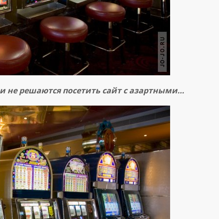
и
не
решаются
посетить
сайт
с
азартными
…