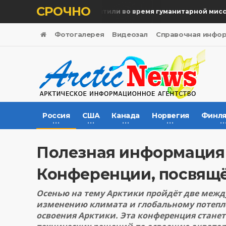
СРОЧНО
Память жертв почтили во время гуманитарной миссии
Фотогалерея
Видеозал
Справочная инфо
Россия
США
Канада
Норвегия
Финля
Полезная информация
Конференции, посвящ
Осенью на тему Арктики пройдёт две меж
изменению климата и глобальному потепл
освоения Арктики. Эта конференция стан