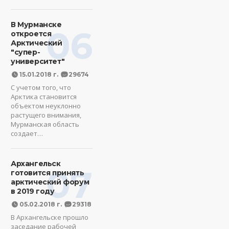
В Мурманске
06
откроется
Арктический
"супер-
университет"
15.01.2018 г.
29674
С учетом того, что
Арктика становится
объектом неуклонно
растущего внимания,
Мурманская область
создает…
Архангельск
07
готовится принять
арктический форум
в 2019 году
05.02.2018 г.
29318
В Архангельске прошло
заседание рабочей