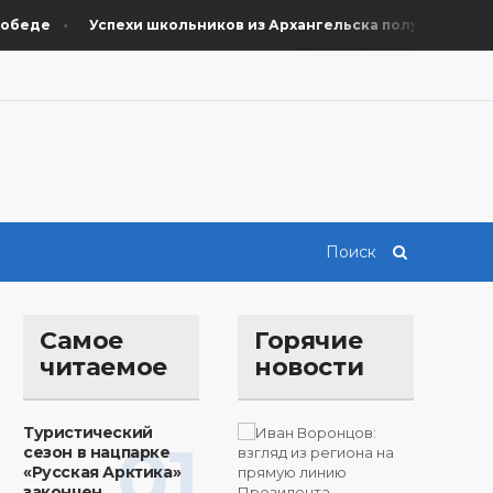
де
Успехи школьников из Архангельска получили поддерж
Самое
Горячие
читаемое
новости
Туристический
01
сезон в нацпарке
«Русская Арктика»
закончен