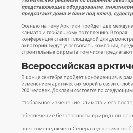
технических решений по освоению акватор
представляющие оборудование, инжинирин
предлагают дома и бани под ключ), судост
Осенью на тему Арктики пройдёт две междун
климата и глобальному потеплению. Вторая —
конференция станет площадкой для демонстр
акваторий. Будут участвовать компании, пр
строительные фирмы (в том числе предлагаю
Всероссийская арктич
В конце сентября пройдёт конференция, в рам
изменением арктических морей в связи с глоб
200 человек. Доклады состоятся по следующим
глобальное изменение климата и его после
обеспечение безопасности природной сре
энергоменеджмент Севера в условиях глоб