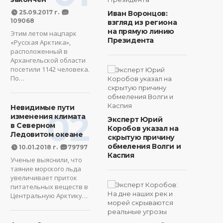
25.09.2017 г.
Иван Воронцов:
109068
взгляд из региона
на прямую линию
Этим летом нацпарк
Президента
«Русская Арктика»,
расположенный в
Архангельской области
посетили 1142 человека.
По…
Невидимые пути
02
изменения климата
Эксперт Юрий
в Северном
Коробов указал на
Ледовитом океане
скрытую причину
обмеления Волги и
10.01.2018 г.
79797
Каспия
Ученые выяснили, что
таяние морского льда
увеличивает приток
питательных веществ в
Центральную Арктику…