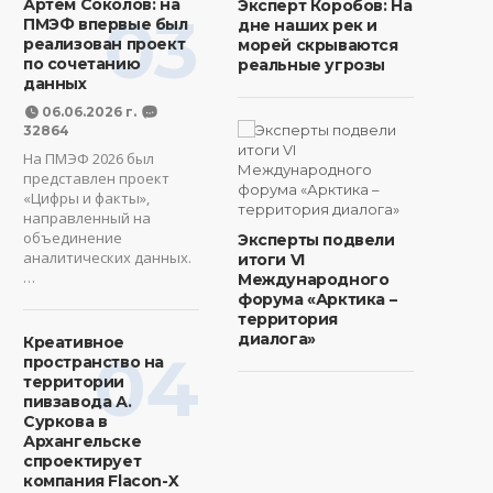
Артем Соколов: на
Эксперт Коробов: На
03
ПМЭФ впервые был
дне наших рек и
реализован проект
морей скрываются
по сочетанию
реальные угрозы
данных
06.06.2026 г.
32864
На ПМЭФ 2026 был
представлен проект
«Цифры и факты»,
направленный на
объединение
Эксперты подвели
аналитических данных.
итоги VI
…
Международного
форума «Арктика –
территория
диалога»
Креативное
04
пространство на
территории
пивзавода А.
Суркова в
Архангельске
спроектирует
компания Flacon-X