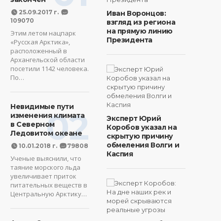
25.09.2017 г.
Иван Воронцов:
109070
взгляд из региона
на прямую линию
Этим летом нацпарк
Президента
«Русская Арктика»,
расположенный в
Архангельской области
посетили 1142 человека.
По…
Невидимые пути
02
изменения климата
Эксперт Юрий
в Северном
Коробов указал на
Ледовитом океане
скрытую причину
обмеления Волги и
10.01.2018 г.
79808
Каспия
Ученые выяснили, что
таяние морского льда
увеличивает приток
питательных веществ в
Центральную Арктику…