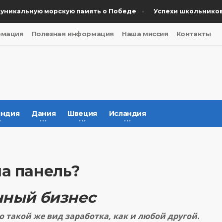
икальную морскую память о Победе
Успехи школьников из
рмация
Полезная информация
Наша миссия
Контакты
ндия
Дания
Швеция
Исландия
на панель?
нный бизнес
о такой же вид заработка, как и любой другой.