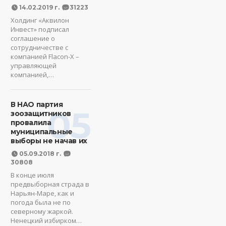
14.02.2019 г.
31223
Холдинг «Аквилон
Инвест» подписал
соглашение о
сотрудничестве с
компанией Flacon-X –
управляющей
компанией,…
В НАО партия
05
зоозащитников
провалила
муниципальные
выборы не начав их
05.09.2018 г.
30808
В конце июля
предвыборная страда в
Нарьян-Маре, как и
погода была не по
северному жаркой.
Ненецкий избирком…