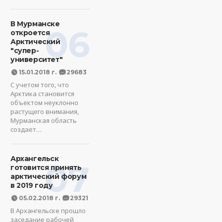
В Мурманске
06
откроется
Арктический
"супер-
университет"
15.01.2018 г.
29683
С учетом того, что
Арктика становится
объектом неуклонно
растущего внимания,
Мурманская область
создает…
Архангельск
07
готовится принять
арктический форум
в 2019 году
05.02.2018 г.
29321
В Архангельске прошло
заседание рабочей