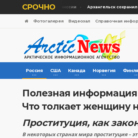
СРОЧНО
 во время гуманитарной миссии
Архангельск сохранил ун
Фотогалерея
Видеозал
Справочная инфо
Россия
США
Канада
Норвегия
Финля
Полезная информация
Что толкает женщину 
Проституция, как зако
В некоторых странах мира проституция – эт